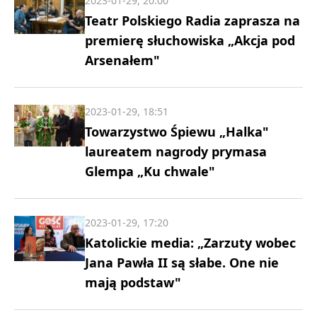
2023-01-29, 20:00
Teatr Polskiego Radia zaprasza na
premierę słuchowiska „Akcja pod
Arsenałem"
2023-01-29, 18:51
Towarzystwo Śpiewu „Halka"
laureatem nagrody prymasa
Glempa „Ku chwale"
2023-01-29, 17:20
Katolickie media: „Zarzuty wobec
Jana Pawła II są słabe. One nie
mają podstaw"