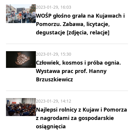
2023-01-29, 16:03
WOŚP głośno grała na Kujawach i
Pomorzu. Zabawa, licytacje,
degustacje [zdjęcia, relacje]
2023-01-29, 15:30
Człowiek, kosmos i próba ognia.
Wystawa prac prof. Hanny
Brzuszkiewicz
2023-01-29, 14:12
Najlepsi rolnicy z Kujaw i Pomorza
z nagrodami za gospodarskie
osiągnięcia