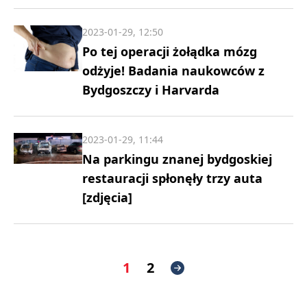
2023-01-29, 12:50
Po tej operacji żołądka mózg
odżyje! Badania naukowców z
Bydgoszczy i Harvarda
2023-01-29, 11:44
Na parkingu znanej bydgoskiej
restauracji spłonęły trzy auta
[zdjęcia]
1
2