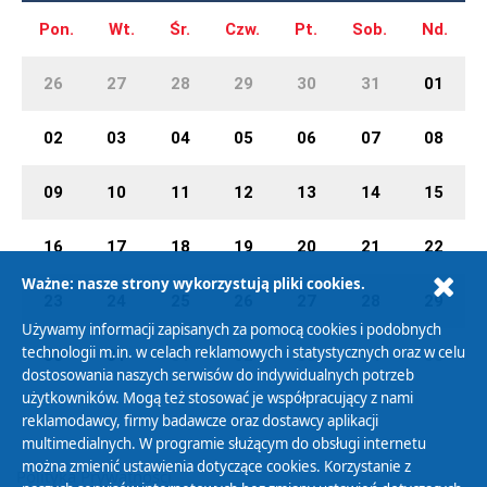
Pon.
Wt.
Śr.
Czw.
Pt.
Sob.
Nd.
26
27
28
29
30
31
01
02
03
04
05
06
07
08
09
10
11
12
13
14
15
16
17
18
19
20
21
22
Ważne: nasze strony wykorzystują pliki cookies.
23
24
25
26
27
28
29
Używamy informacji zapisanych za pomocą cookies i podobnych
technologii m.in. w celach reklamowych i statystycznych oraz w celu
30
31
01
02
03
04
05
dostosowania naszych serwisów do indywidualnych potrzeb
użytkowników. Mogą też stosować je współpracujący z nami
reklamodawcy, firmy badawcze oraz dostawcy aplikacji
multimedialnych. W programie służącym do obsługi internetu
można zmienić ustawienia dotyczące cookies. Korzystanie z
Polityka Prywatności