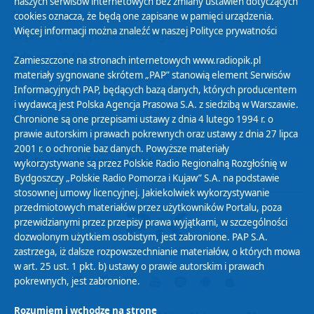
naszych serwisów internetowych bez zmiany ustawień dotyczących
Zasady korzystania z Serwisu
cookies oznacza, że będą one zapisane w pamięci urządzenia.
Więcej informacji można znaleźć w naszej
Polityce prywatności
Organizacje Pożytku Publicznego
Cyfryzacja DAB+
Zamieszczone na stronach internetowych www.radiopik.pl
materiały sygnowane skrótem „PAP” stanowią element Serwisów
Polityka ochrony danych osobowych
Informacyjnych PAP, będących bazą danych, których producentem
Abonament
i wydawcą jest Polska Agencja Prasowa S.A. z siedzibą w Warszawie.
Zamówienia publiczne
Chronione są one przepisami ustawy z dnia 4 lutego 1994 r. o
prawie autorskim i prawach pokrewnych oraz ustawy z dnia 27 lipca
2001 r. o ochronie baz danych. Powyższe materiały
Biuletyn Informacji Publicznej
wykorzystywane są przez Polskie Radio Regionalną Rozgłośnię w
Bydgoszczy „Polskie Radio Pomorza i Kujaw” S.A. na podstawie
stosownej umowy licencyjnej. Jakiekolwiek wykorzystywanie
przedmiotowych materiałów przez użytkowników Portalu, poza
przewidzianymi przez przepisy prawa wyjątkami, w szczególności
dozwolonym użytkiem osobistym, jest zabronione. PAP S.A.
zastrzega, iż dalsze rozpowszechnianie materiałów, o których mowa
w art. 25 ust. 1 pkt. b) ustawy o prawie autorskim i prawach
pokrewnych, jest zabronione.
Rozumiem i wchodzę na stronę