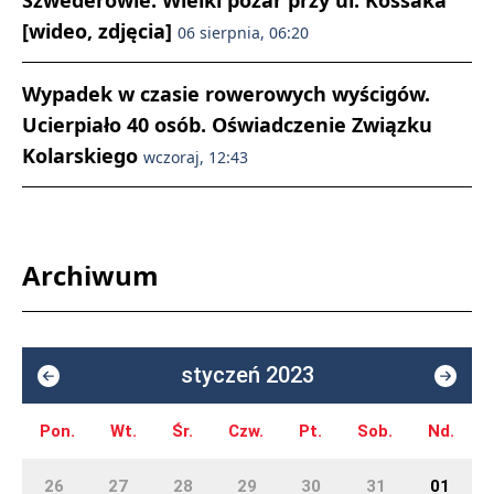
Szwederowie. Wielki pożar przy ul. Kossaka
[wideo, zdjęcia]
06 sierpnia, 06:20
Wypadek w czasie rowerowych wyścigów.
Ucierpiało 40 osób. Oświadczenie Związku
Kolarskiego
wczoraj, 12:43
Archiwum
styczeń 2023
Pon.
Wt.
Śr.
Czw.
Pt.
Sob.
Nd.
26
27
28
29
30
31
01