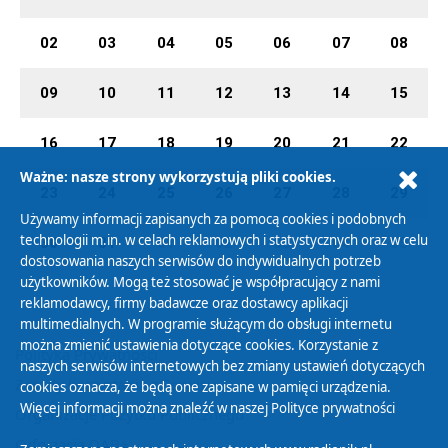
02
03
04
05
06
07
08
09
10
11
12
13
14
15
16
17
18
19
20
21
22
Ważne: nasze strony wykorzystują pliki cookies.
23
24
25
26
27
28
29
Używamy informacji zapisanych za pomocą cookies i podobnych
technologii m.in. w celach reklamowych i statystycznych oraz w celu
30
31
01
02
03
04
05
dostosowania naszych serwisów do indywidualnych potrzeb
użytkowników. Mogą też stosować je współpracujący z nami
reklamodawcy, firmy badawcze oraz dostawcy aplikacji
multimedialnych. W programie służącym do obsługi internetu
można zmienić ustawienia dotyczące cookies. Korzystanie z
Polityka Prywatności
naszych serwisów internetowych bez zmiany ustawień dotyczących
Zasady korzystania z Serwisu
cookies oznacza, że będą one zapisane w pamięci urządzenia.
Więcej informacji można znaleźć w naszej
Polityce prywatności
Organizacje Pożytku Publicznego
Cyfryzacja DAB+