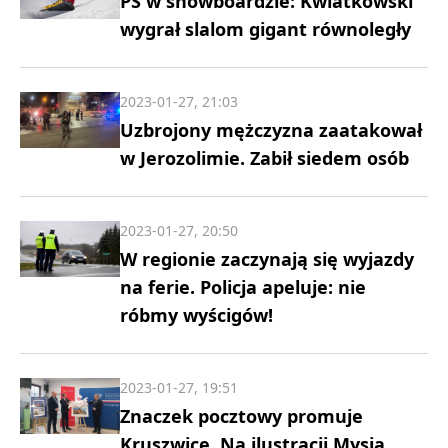
PŚ w snowboardzie: Kwiatkowski
wygrał slalom gigant równoległy
2023-01-27, 21:03
Uzbrojony mężczyzna zaatakował
w Jerozolimie. Zabił siedem osób
2023-01-27, 20:50
W regionie zaczynają się wyjazdy
na ferie. Policja apeluje: nie
róbmy wyścigów!
2023-01-27, 19:51
Znaczek pocztowy promuje
Kruszwicę. Na ilustracji Mysia