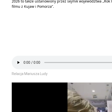
2026 to także ustanowiony przez sejmik województwa „Rok 
filmu z Kujaw i Pomorza”.
Relacja Mariusza Ludy