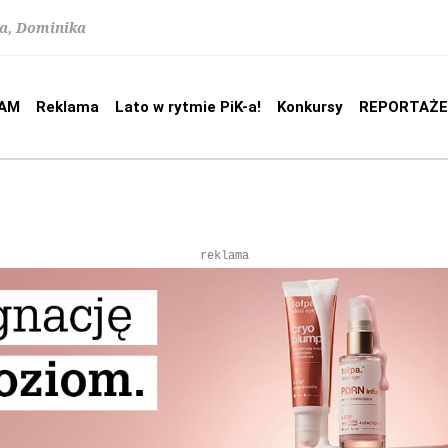
na, Dominika
AM
Reklama
Lato w rytmie PiK-a!
Konkursy
REPORTAŻE
reklama