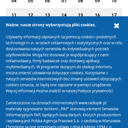
04
05
06
07
08
09
10
11
12
13
14
15
16
17
Ważne: nasze strony wykorzystują pliki cookies.
18
19
20
21
22
23
24
Używamy informacji zapisanych za pomocą cookies i podobnych
technologii m.in. w celach reklamowych i statystycznych oraz w celu
25
26
27
28
29
30
31
dostosowania naszych serwisów do indywidualnych potrzeb
użytkowników. Mogą też stosować je współpracujący z nami
reklamodawcy, firmy badawcze oraz dostawcy aplikacji
multimedialnych. W programie służącym do obsługi internetu
można zmienić ustawienia dotyczące cookies. Korzystanie z
Polityka Prywatności
naszych serwisów internetowych bez zmiany ustawień dotyczących
Zasady korzystania z Serwisu
cookies oznacza, że będą one zapisane w pamięci urządzenia.
Więcej informacji można znaleźć w naszej
Polityce prywatności
Organizacje Pożytku Publicznego
Cyfryzacja DAB+
Zamieszczone na stronach internetowych www.radiopik.pl
materiały sygnowane skrótem „PAP” stanowią element Serwisów
Polityka ochrony danych osobowych
Informacyjnych PAP, będących bazą danych, których producentem
Abonament
i wydawcą jest Polska Agencja Prasowa S.A. z siedzibą w Warszawie.
Zamówienia publiczne
Chronione są one przepisami ustawy z dnia 4 lutego 1994 r. o