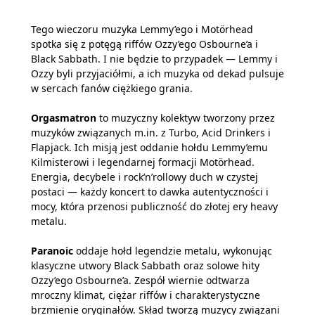
Tego wieczoru muzyka Lemmy’ego i Motörhead
spotka się z potęgą riffów Ozzy’ego Osbourne’a i
Black Sabbath. I nie będzie to przypadek — Lemmy i
Ozzy byli przyjaciółmi, a ich muzyka od dekad pulsuje
w sercach fanów ciężkiego grania.
Orgasmatron
to muzyczny kolektyw tworzony przez
muzyków związanych m.in. z Turbo, Acid Drinkers i
Flapjack. Ich misją jest oddanie hołdu Lemmy’emu
Kilmisterowi i legendarnej formacji Motörhead.
Energia, decybele i rock’n’rollowy duch w czystej
postaci — każdy koncert to dawka autentyczności i
mocy, która przenosi publiczność do złotej ery heavy
metalu.
Paranoic
oddaje hołd legendzie metalu, wykonując
klasyczne utwory Black Sabbath oraz solowe hity
Ozzy’ego Osbourne’a. Zespół wiernie odtwarza
mroczny klimat, ciężar riffów i charakterystyczne
brzmienie oryginałów. Skład tworzą muzycy związani