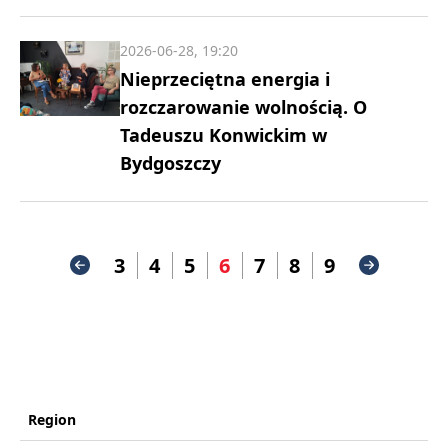
2026-06-28, 19:20
Nieprzeciętna energia i
rozczarowanie wolnością. O
Tadeuszu Konwickim w
Bydgoszczy
3
4
5
6
7
8
9
Region