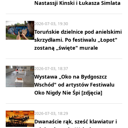
Nastassji Kinski i Łukasza Simlata
2026-07-03, 19:30
Toruńskie dzielnice pod anielskimi
skrzydłami. Po festiwalu „Łopot"
zostaną „święte" murale
2026-07-03, 18:37
Wystawa „Oko na Bydgoszcz
Wschód" od artystów Festiwalu
Oko Nigdy Nie Śpi [zdjęcia]
2026-07-03, 18:29
Dwanaście rąk, sześć klawiatur i