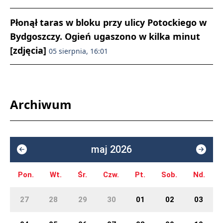
Płonął taras w bloku przy ulicy Potockiego w
Bydgoszczy. Ogień ugaszono w kilka minut
[zdjęcia]
05 sierpnia, 16:01
Archiwum
maj 2026
Pon.
Wt.
Śr.
Czw.
Pt.
Sob.
Nd.
27
28
29
30
01
02
03