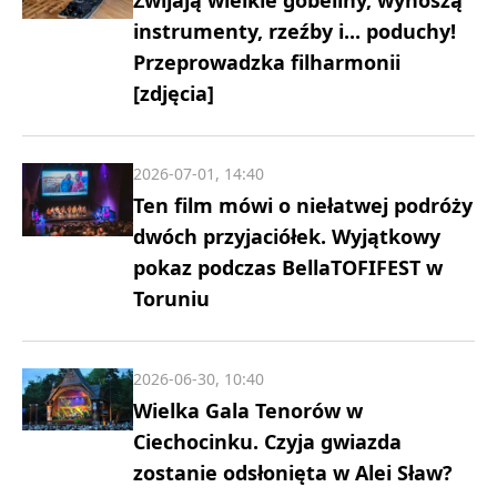
instrumenty, rzeźby i... poduchy!
Przeprowadzka filharmonii
[zdjęcia]
2026-07-01, 14:40
Ten film mówi o niełatwej podróży
dwóch przyjaciółek. Wyjątkowy
pokaz podczas BellaTOFIFEST w
Toruniu
2026-06-30, 10:40
Wielka Gala Tenorów w
Ciechocinku. Czyja gwiazda
zostanie odsłonięta w Alei Sław?