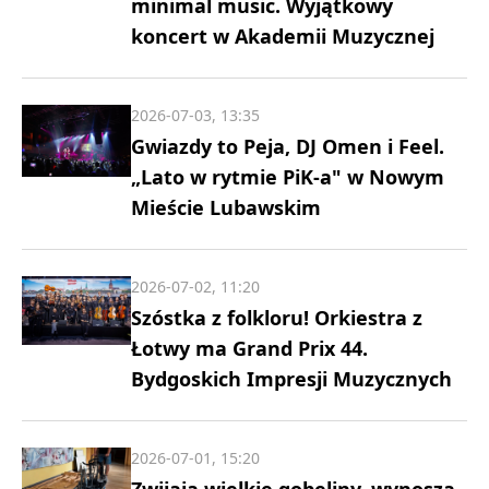
minimal music. Wyjątkowy
koncert w Akademii Muzycznej
2026-07-03, 13:35
Gwiazdy to Peja, DJ Omen i Feel.
„Lato w rytmie PiK-a" w Nowym
Mieście Lubawskim
2026-07-02, 11:20
Szóstka z folkloru! Orkiestra z
Łotwy ma Grand Prix 44.
Bydgoskich Impresji Muzycznych
2026-07-01, 15:20
Zwijają wielkie gobeliny, wynoszą