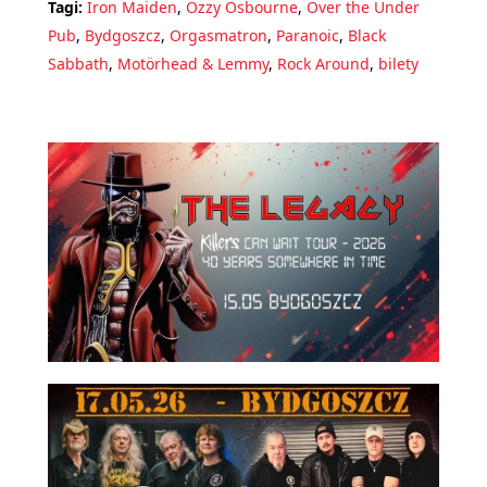
Tagi:
Iron Maiden
,
Ozzy Osbourne
,
Over the Under
Pub
,
Bydgoszcz
,
Orgasmatron
,
Paranoic
,
Black
Sabbath
,
Motörhead & Lemmy
,
Rock Around
,
bilety