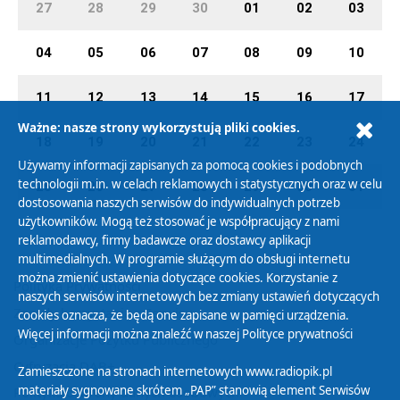
27
28
29
30
01
02
03
04
05
06
07
08
09
10
11
12
13
14
15
16
17
Ważne: nasze strony wykorzystują pliki cookies.
18
19
20
21
22
23
24
Używamy informacji zapisanych za pomocą cookies i podobnych
technologii m.in. w celach reklamowych i statystycznych oraz w celu
25
26
27
28
29
30
31
dostosowania naszych serwisów do indywidualnych potrzeb
użytkowników. Mogą też stosować je współpracujący z nami
reklamodawcy, firmy badawcze oraz dostawcy aplikacji
multimedialnych. W programie służącym do obsługi internetu
można zmienić ustawienia dotyczące cookies. Korzystanie z
Polityka Prywatności
naszych serwisów internetowych bez zmiany ustawień dotyczących
Zasady korzystania z Serwisu
cookies oznacza, że będą one zapisane w pamięci urządzenia.
Więcej informacji można znaleźć w naszej
Polityce prywatności
Organizacje Pożytku Publicznego
Cyfryzacja DAB+
Zamieszczone na stronach internetowych www.radiopik.pl
materiały sygnowane skrótem „PAP” stanowią element Serwisów
Polityka ochrony danych osobowych