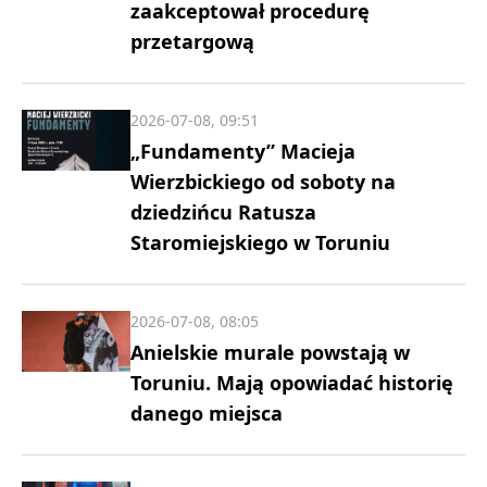
zaakceptował procedurę
przetargową
2026-07-08, 09:51
„Fundamenty” Macieja
Wierzbickiego od soboty na
dziedzińcu Ratusza
Staromiejskiego w Toruniu
2026-07-08, 08:05
Anielskie murale powstają w
Toruniu. Mają opowiadać historię
danego miejsca