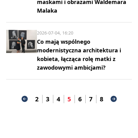
maskami i obrazami Waldemara
Malaka
2026-07-04, 16:20
Co mają wspólnego
modernistyczna architektura i
kobieta, łącząca rolę matki z
zawodowymi ambicjami?
2
3
4
5
6
7
8