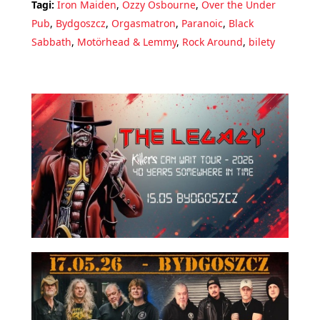
Tagi:
Iron Maiden
,
Ozzy Osbourne
,
Over the Under
Pub
,
Bydgoszcz
,
Orgasmatron
,
Paranoic
,
Black
Sabbath
,
Motörhead & Lemmy
,
Rock Around
,
bilety