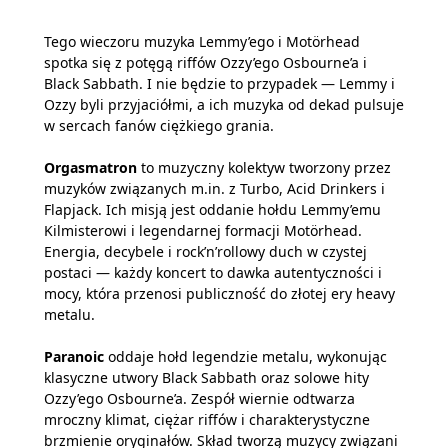
Tego wieczoru muzyka Lemmy’ego i Motörhead
spotka się z potęgą riffów Ozzy’ego Osbourne’a i
Black Sabbath. I nie będzie to przypadek — Lemmy i
Ozzy byli przyjaciółmi, a ich muzyka od dekad pulsuje
w sercach fanów ciężkiego grania.
Orgasmatron
to muzyczny kolektyw tworzony przez
muzyków związanych m.in. z Turbo, Acid Drinkers i
Flapjack. Ich misją jest oddanie hołdu Lemmy’emu
Kilmisterowi i legendarnej formacji Motörhead.
Energia, decybele i rock’n’rollowy duch w czystej
postaci — każdy koncert to dawka autentyczności i
mocy, która przenosi publiczność do złotej ery heavy
metalu.
Paranoic
oddaje hołd legendzie metalu, wykonując
klasyczne utwory Black Sabbath oraz solowe hity
Ozzy’ego Osbourne’a. Zespół wiernie odtwarza
mroczny klimat, ciężar riffów i charakterystyczne
brzmienie oryginałów. Skład tworzą muzycy związani