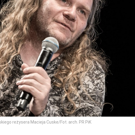
oskiego reżysera Macieja Cuske/Fot. arch. PR PiK