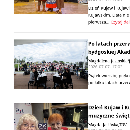
Dzień Kujaw i Kujaw
Kujawskim. Data nie 
pierwsza…
Czytaj dal
Po latach przer
bydgoskiej Aka
Magdalena Jasińskia
2026-07-07, 17:02
Piątek wieczór, pięk
po kilku latach prz
Dzień Kujaw i Ku
muzyczne świę
Magda Jasińska/DW