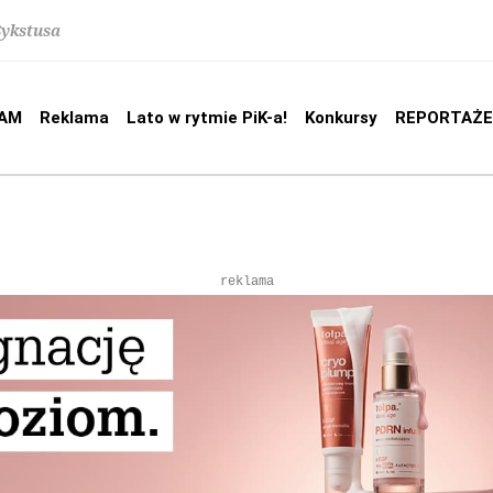
Sykstusa
AM
Reklama
Lato w rytmie PiK-a!
Konkursy
REPORTAŻE
reklama