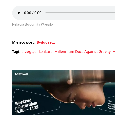
Relacja Bogumiły Wresiło
Miejscowość:
Bydgoszcz
Tagi:
przegląd
,
konkurs
,
Millennium Docs Against Gravity
,
M