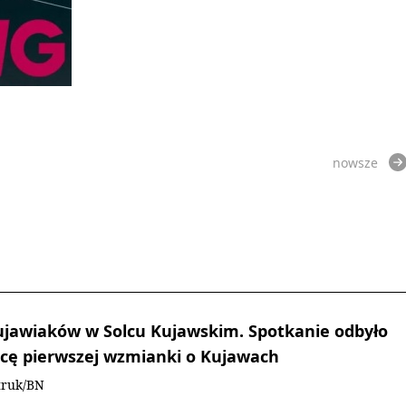
nowsze
ujawiaków w Solcu Kujawskim. Spotkanie odbyło
nicę pierwszej wzmianki o Kujawach
truk/BN