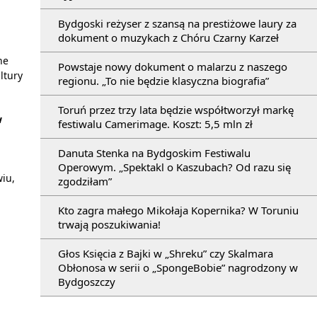
Bydgoski reżyser z szansą na prestiżowe laury za
dokument o muzykach z Chóru Czarny Karzeł
ne
Powstaje nowy dokument o malarzu z naszego
ltury
regionu. „To nie będzie klasyczna biografia”
Toruń przez trzy lata będzie współtworzył markę
w
festiwalu Camerimage. Koszt: 5,5 mln zł
Danuta Stenka na Bydgoskim Festiwalu
Operowym. „Spektakl o Kaszubach? Od razu się
iu,
zgodziłam”
Kto zagra małego Mikołaja Kopernika? W Toruniu
trwają poszukiwania!
Głos Księcia z Bajki w „Shreku” czy Skalmara
Obłonosa w serii o „SpongeBobie” nagrodzony w
Bydgoszczy