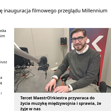
ię inauguracja filmowego przeglądu Millennium
oska
kim
giusz
ja
ią
 i
Tercet MaestrO!rkiestra przywraca do
życia muzykę międzywojnia i sprawia, że
żyje w nas