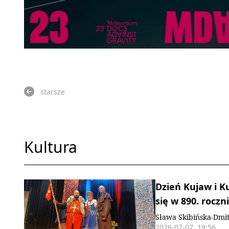
starsze
Kultura
Dzień Kujaw i K
się w 890. rocz
Sława Skibińska-Dmi
2026-07-07, 19:56