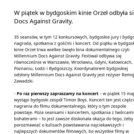
W piątek w bydgoskim kinie Orzeł odbyła s
Docs Against Gravity.
35 seansów, w tym 12 konkursowych, bydgoskie jury i bydg
nagroda, spotkania z gośćmi i koncert. Od piątku w bydgos
kinie Orzeł trwa wielkie święto kina dokumentalnego czyli
Millennium Docs Against Gravity. Festiwal odbywa się
równocześnie w Warszawie, Wrocławiu, Gdyni, Katowicach,
Poznaniu, Łodzi i Bydgoszczy. Koordynatorem bydgoskiej
odsłony Millennium Docs Against Gravity jest reżyser Remi
Zawadzki.
-
Po raz pierwszy zapraszamy na koncert
– w piątek 15 ma
wystąpi bydgoski zespół Timon Boys. Koncert ten jest częśc
nagrania do filmu dokumentalnego, który o tym zespole
powstaje. Poza seansami i koncertem, spotkania z twórcami
bohaterami – to jest zawsze doskonała okazja do tego, żeby
porozmawiać o kulisach powstawania najciekawszych i
najlepszych dokumentów filmowych, bo wszystkie filmy w