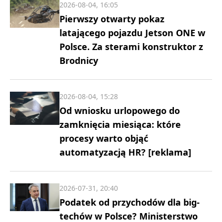
2026-08-04, 16:05
Pierwszy otwarty pokaz
latającego pojazdu Jetson ONE w
Polsce. Za sterami konstruktor z
Brodnicy
2026-08-04, 15:28
Od wniosku urlopowego do
zamknięcia miesiąca: które
procesy warto objąć
automatyzacją HR? [reklama]
2026-07-31, 20:40
Podatek od przychodów dla big-
techów w Polsce? Ministerstwo