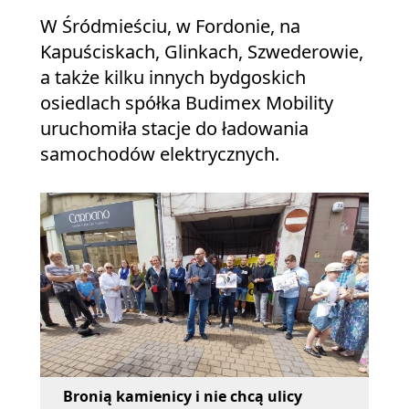
W Śródmieściu, w Fordonie, na
Kapuściskach, Glinkach, Szwederowie,
a także kilku innych bydgoskich
osiedlach spółka Budimex Mobility
uruchomiła stacje do ładowania
samochodów elektrycznych.
W Bydg
słane
ładowa
Bronią kamienicy i nie chcą ulicy