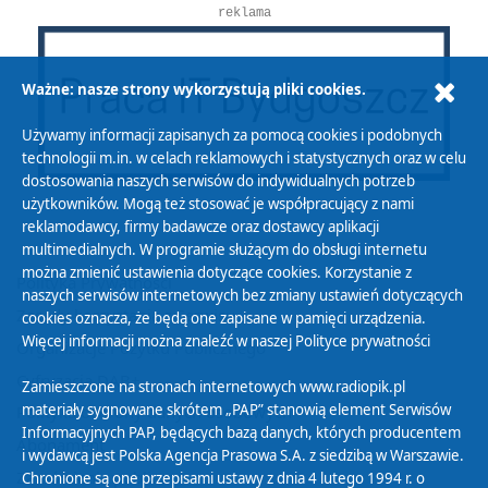
reklama
Ważne: nasze strony wykorzystują pliki cookies.
Używamy informacji zapisanych za pomocą cookies i podobnych
technologii m.in. w celach reklamowych i statystycznych oraz w celu
dostosowania naszych serwisów do indywidualnych potrzeb
użytkowników. Mogą też stosować je współpracujący z nami
reklamodawcy, firmy badawcze oraz dostawcy aplikacji
multimedialnych. W programie służącym do obsługi internetu
można zmienić ustawienia dotyczące cookies. Korzystanie z
Polityka Prywatności
naszych serwisów internetowych bez zmiany ustawień dotyczących
Zasady korzystania z Serwisu
cookies oznacza, że będą one zapisane w pamięci urządzenia.
Więcej informacji można znaleźć w naszej
Polityce prywatności
Organizacje Pożytku Publicznego
Cyfryzacja DAB+
Zamieszczone na stronach internetowych www.radiopik.pl
materiały sygnowane skrótem „PAP” stanowią element Serwisów
Polityka ochrony danych osobowych
Informacyjnych PAP, będących bazą danych, których producentem
Abonament
i wydawcą jest Polska Agencja Prasowa S.A. z siedzibą w Warszawie.
Zamówienia publiczne
Chronione są one przepisami ustawy z dnia 4 lutego 1994 r. o