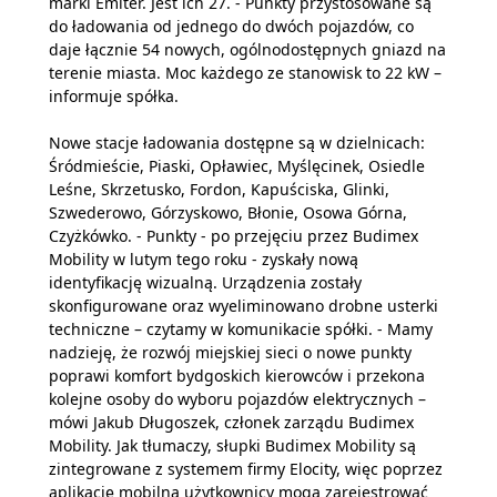
marki Emiter. Jest ich 27. - Punkty przystosowane są
do ładowania od jednego do dwóch pojazdów, co
daje łącznie 54 nowych, ogólnodostępnych gniazd na
terenie miasta. Moc każdego ze stanowisk to 22 kW –
informuje spółka.
Nowe stacje ładowania dostępne są w dzielnicach:
Śródmieście, Piaski, Opławiec, Myślęcinek, Osiedle
Leśne, Skrzetusko, Fordon, Kapuściska, Glinki,
Szwederowo, Górzyskowo, Błonie, Osowa Górna,
Czyżkówko. - Punkty - po przejęciu przez Budimex
Mobility w lutym tego roku - zyskały nową
identyfikację wizualną. Urządzenia zostały
skonfigurowane oraz wyeliminowano drobne usterki
techniczne – czytamy w komunikacie spółki. - Mamy
nadzieję, że rozwój miejskiej sieci o nowe punkty
poprawi komfort bydgoskich kierowców i przekona
kolejne osoby do wyboru pojazdów elektrycznych –
mówi Jakub Długoszek, członek zarządu Budimex
Mobility. Jak tłumaczy, słupki Budimex Mobility są
zintegrowane z systemem firmy Elocity, więc poprzez
aplikację mobilną użytkownicy mogą zarejestrować