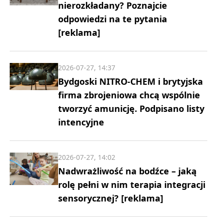
nierozkładany? Poznajcie
odpowiedzi na te pytania
[reklama]
2026-07-27, 14:37
Bydgoski NITRO-CHEM i brytyjska
firma zbrojeniowa chcą wspólnie
tworzyć amunicję. Podpisano listy
intencyjne
2026-07-27, 14:02
Nadwrażliwość na bodźce – jaką
rolę pełni w nim terapia integracji
sensorycznej? [reklama]