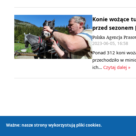
Konie wożące t
przed sezonem 
Polska Agencja Pras
2023-06-05, 16:58
Ponad 312 koni wożą
przechodziło w mini
ich…
Czytaj dalej »
Ważne: nasze strony wykorzystują pliki cookies.