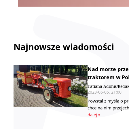
Najnowsze wiadomości
Nad morze prze
traktorem w Po
Tatiana Adonis/Redak
2023-06-05, 21:00
Powstał z myślą o pr
chce na nim przejec
dalej »