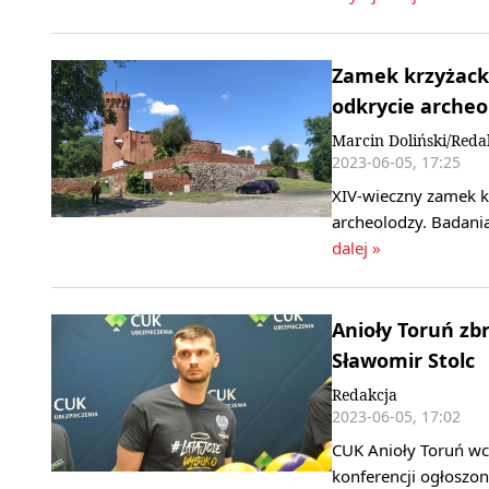
Zamek krzyżacki
odkrycie archeo
Marcin Doliński/Reda
2023-06-05, 17:25
XIV-wieczny zamek kr
archeolodzy. Badania
dalej »
Anioły Toruń zb
Sławomir Stolc
Redakcja
2023-06-05, 17:02
CUK Anioły Toruń wci
konferencji ogłoszo