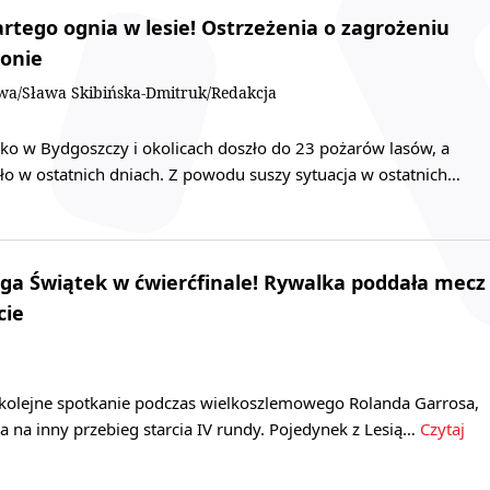
rtego ognia w lesie! Ostrzeżenia o zagrożeniu
ionie
owa/Sława Skibińska-Dmitruk/Redakcja
lko w Bydgoszczy i okolicach doszło do 23 pożarów lasów, a
ło w ostatnich dniach. Z powodu suszy sytuacja w ostatnich…
Iga Świątek w ćwierćfinale! Rywalka poddała mecz
cie
 kolejne spotkanie podczas wielkoszlemowego Rolanda Garrosa,
na na inny przebieg starcia IV rundy. Pojedynek z Lesią…
Czytaj