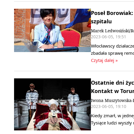
Poseł Borowiak
szpitalu
Marek Ledwosiński/R
2023-06-05, 19:51
Włocławscy działacze
zbadała sprawę remo
Czytaj dalej »
Ostatnie dni życ
Kontakt w Toru
Iwona Muszytowska-R
2023-06-05, 19:10
Kiedy zmarł, w jednej
Tysiące ludzi wyszły