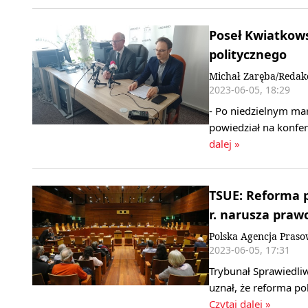
Poseł Kwiatkows
politycznego
Michał Zaręba/Redak
2023-06-05, 18:29
- Po niedzielnym mar
powiedział na konfer
dalej »
TSUE: Reforma p
r. narusza praw
Polska Agencja Pras
2023-06-05, 17:31
Trybunał Sprawiedli
uznał, że reforma po
Czytaj dalej »