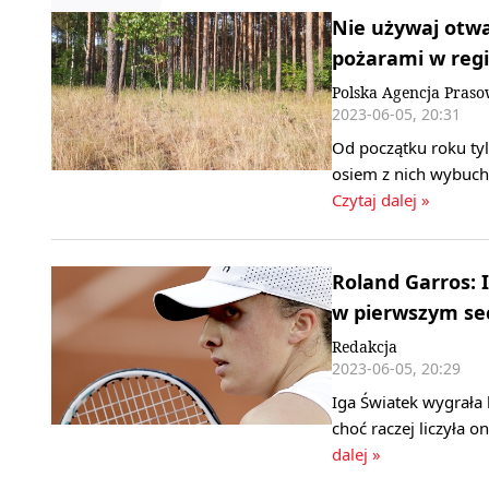
Nie używaj otwa
pożarami w reg
Polska Agencja Pras
2023-06-05, 20:31
Od początku roku ty
osiem z nich wybuch
Czytaj dalej »
Roland Garros: 
w pierwszym se
Redakcja
2023-06-05, 20:29
Iga Światek wygrała
choć raczej liczyła o
dalej »