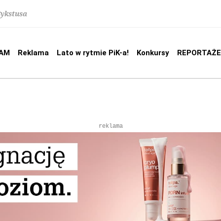
Sykstusa
AM
Reklama
Lato w rytmie PiK-a!
Konkursy
REPORTAŻE
reklama