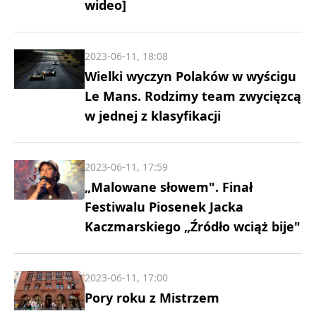
wideo]
2023-06-11, 18:08
Wielki wyczyn Polaków w wyścigu
Le Mans. Rodzimy team zwycięzcą
w jednej z klasyfikacji
2023-06-11, 17:59
„Malowane słowem". Finał
Festiwalu Piosenek Jacka
Kaczmarskiego „Źródło wciąż bije"
2023-06-11, 17:00
Pory roku z Mistrzem