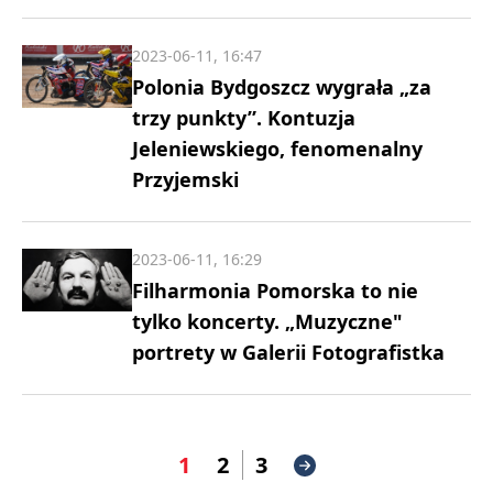
2023-06-11, 16:47
Polonia Bydgoszcz wygrała „za
trzy punkty”. Kontuzja
Jeleniewskiego, fenomenalny
Przyjemski
2023-06-11, 16:29
Filharmonia Pomorska to nie
tylko koncerty. „Muzyczne"
portrety w Galerii Fotografistka
1
2
3