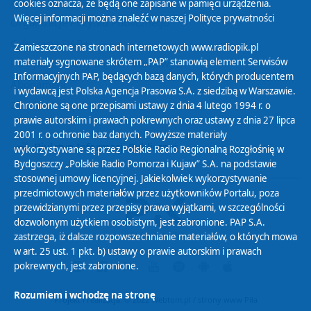
Zasady korzystania z Serwisu
cookies oznacza, że będą one zapisane w pamięci urządzenia.
Więcej informacji można znaleźć w naszej
Polityce prywatności
Organizacje Pożytku Publicznego
Cyfryzacja DAB+
Zamieszczone na stronach internetowych www.radiopik.pl
materiały sygnowane skrótem „PAP” stanowią element Serwisów
Polityka ochrony danych osobowych
Informacyjnych PAP, będących bazą danych, których producentem
Abonament
i wydawcą jest Polska Agencja Prasowa S.A. z siedzibą w Warszawie.
Zamówienia publiczne
Chronione są one przepisami ustawy z dnia 4 lutego 1994 r. o
prawie autorskim i prawach pokrewnych oraz ustawy z dnia 27 lipca
2001 r. o ochronie baz danych. Powyższe materiały
Biuletyn Informacji Publicznej
wykorzystywane są przez Polskie Radio Regionalną Rozgłośnię w
Bydgoszczy „Polskie Radio Pomorza i Kujaw” S.A. na podstawie
stosownej umowy licencyjnej. Jakiekolwiek wykorzystywanie
przedmiotowych materiałów przez użytkowników Portalu, poza
przewidzianymi przez przepisy prawa wyjątkami, w szczególności
dozwolonym użytkiem osobistym, jest zabronione. PAP S.A.
zastrzega, iż dalsze rozpowszechnianie materiałów, o których mowa
w art. 25 ust. 1 pkt. b) ustawy o prawie autorskim i prawach
pokrewnych, jest zabronione.
Rozumiem i wchodzę na stronę
Projekt i realizacja: © 2022
Webtom.pl
/
strony www Piła