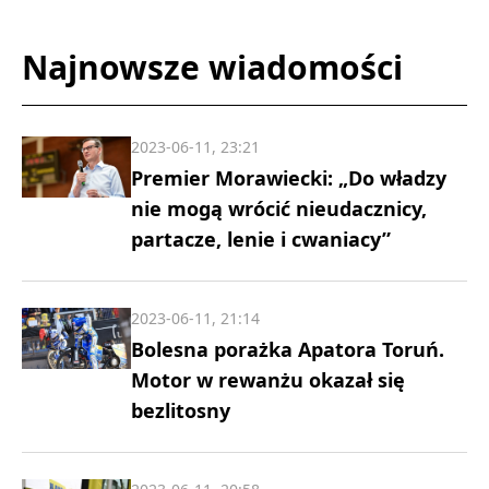
Najnowsze wiadomości
2023-06-11, 23:21
Premier Morawiecki: „Do władzy
nie mogą wrócić nieudacznicy,
partacze, lenie i cwaniacy”
2023-06-11, 21:14
Bolesna porażka Apatora Toruń.
Motor w rewanżu okazał się
bezlitosny