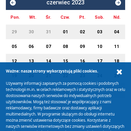
czerwiec 2023
Pon.
Wt.
Śr.
Czw.
Pt.
Sob.
Nd.
29
30
31
01
02
03
04
05
06
07
08
09
10
11
12
13
14
15
16
17
18
Ważne: nasze strony wykorzystują pliki cookies.
19
20
21
22
23
24
25
Używamy informacji zapisanych za pomocą cookies i podobnych
technologii m.in. w celach reklamowych i statystycznych oraz w celu
26
27
28
29
30
01
02
dostosowania naszych serwisów do indywidualnych potrzeb
użytkowników. Mogą też stosować je współpracujący z nami
reklamodawcy, firmy badawcze oraz dostawcy aplikacji
multimedialnych. W programie służącym do obsługi internetu
można zmienić ustawienia dotyczące cookies. Korzystanie z
Polityka Prywatności
naszych serwisów internetowych bez zmiany ustawień dotyczących