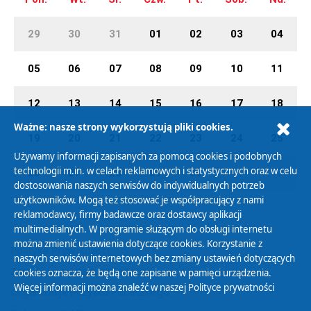
29
30
31
01
02
03
04
05
06
07
08
09
10
11
12
13
14
15
16
17
18
Ważne: nasze strony wykorzystują pliki cookies.
19
20
21
22
23
24
25
Używamy informacji zapisanych za pomocą cookies i podobnych
technologii m.in. w celach reklamowych i statystycznych oraz w celu
26
27
28
29
30
01
02
dostosowania naszych serwisów do indywidualnych potrzeb
użytkowników. Mogą też stosować je współpracujący z nami
reklamodawcy, firmy badawcze oraz dostawcy aplikacji
multimedialnych. W programie służącym do obsługi internetu
można zmienić ustawienia dotyczące cookies. Korzystanie z
Polityka Prywatności
naszych serwisów internetowych bez zmiany ustawień dotyczących
Zasady korzystania z Serwisu
cookies oznacza, że będą one zapisane w pamięci urządzenia.
Więcej informacji można znaleźć w naszej
Polityce prywatności
Organizacje Pożytku Publicznego