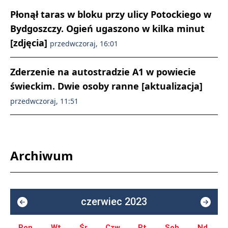
Płonął taras w bloku przy ulicy Potockiego w
Bydgoszczy. Ogień ugaszono w kilka minut
[zdjęcia]
przedwczoraj, 16:01
Zderzenie na autostradzie A1 w powiecie
świeckim. Dwie osoby ranne [aktualizacja]
przedwczoraj, 11:51
Archiwum
czerwiec 2023
Pon.
Wt.
Śr.
Czw.
Pt.
Sob.
Nd.