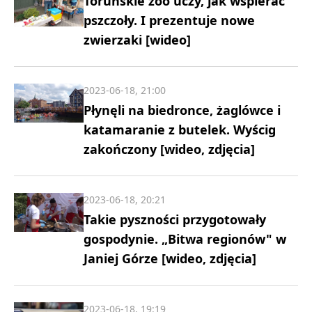
Toruńskie zoo uczy, jak wspierać
pszczoły. I prezentuje nowe
zwierzaki [wideo]
2023-06-18, 21:00
Płynęli na biedronce, żaglówce i
katamaranie z butelek. Wyścig
zakończony [wideo, zdjęcia]
2023-06-18, 20:21
Takie pyszności przygotowały
gospodynie. „Bitwa regionów" w
Janiej Górze [wideo, zdjęcia]
2023-06-18, 19:19