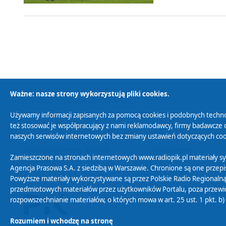
Ważne: nasze strony wykorzystują pliki cookies.
Używamy informacji zapisanych za pomocą cookies i podobnych techno
Polityka Prywatności
Zasady korzystania z
też stosować je współpracujący z nami reklamodawcy, firmy badawcze o
naszych serwisów internetowych bez zmiany ustawień dotyczących cook
Polityka ochrony danych
Abonament
Zamieszczone na stronach internetowych www.radiopik.pl materiały 
osobowych
Agencja Prasowa S.A. z siedzibą w Warszawie. Chronione są one przepis
Powyższe materiały wykorzystywane są przez Polskie Radio Regionalną
przedmiotowych materiałów przez użytkowników Portalu, poza przewidz
rozpowszechnianie materiałów, o których mowa w art. 25 ust. 1 pkt. b
Rozumiem i wchodzę na stronę