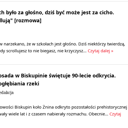
h było za głośno, dziś być może jest za cicho.
llują" [rozmowa]
 narzekano, że w szkołach jest głośno. Dziś niektórzy twierdzą,
iedy scrollujesz to nie biegasz, nie krzyczysz…
Czytaj dalej »
sada w Biskupinie świętuje 90-lecie odkrycia.
ogłębiania rzeki
edakcja
owości Biskupin koło Żnina odkryto pozostałości prehistorycznej
rwały wiele lat i z czasem nabierały rozmachu. Obecnie…
Czytaj