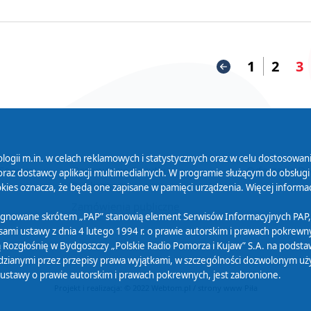
1
2
3
logii m.in. w celach reklamowych i statystycznych oraz w celu dostosow
 Serwisu
Organizacje Pożytku
Cyfryzacja D
raz dostawcy aplikacji multimedialnych. W programie służącym do obsługi
Publicznego
ies oznacza, że będą one zapisane w pamięci urządzenia. Więcej informac
Zamówienia publiczne
sygnowane skrótem „PAP” stanowią element Serwisów Informacyjnych PAP,
ami ustawy z dnia 4 lutego 1994 r. o prawie autorskim i prawach pokrewnyc
 Rozgłośnię w Bydgoszczy „Polskie Radio Pomorza i Kujaw” S.A. na podsta
ianymi przez przepisy prawa wyjątkami, w szczególności dozwolonym użytk
) ustawy o prawie autorskim i prawach pokrewnych, jest zabronione.
Projekt i realizacja: © 2022
Webtom.pl
/
strony www Piła