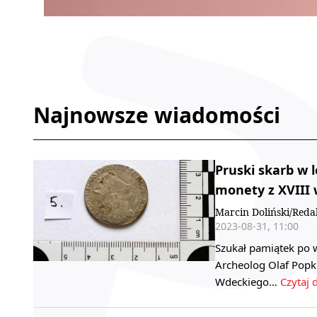
Najnowsze wiadomości
Pruski skarb w 
monety z XVIII 
Marcin Doliński/Reda
2023-08-31, 11:00
Szukał pamiątek po wr
Archeolog Olaf Popk
Wdeckiego…
Czytaj d