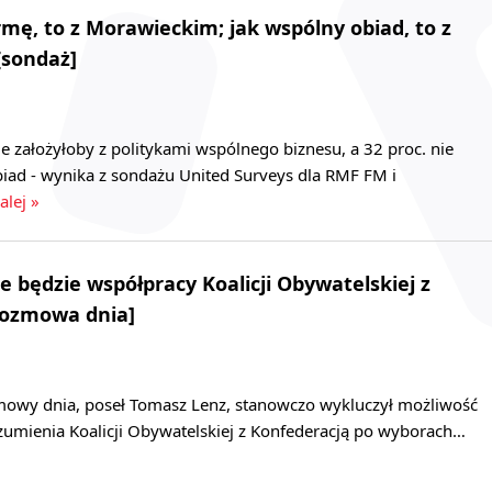
rmę, to z Morawieckim; jak wspólny obiad, to z
[sondaż]
e założyłoby z politykami wspólnego biznesu, a 32 proc. nie
biad - wynika z sondażu United Surveys dla RMF FM i
alej »
e będzie współpracy Koalicji Obywatelskiej z
Rozmowa dnia]
zmowy dnia, poseł Tomasz Lenz, stanowczo wykluczył możliwość
zumienia Koalicji Obywatelskiej z Konfederacją po wyborach…