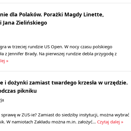
nie dla Polaków. Porażki Magdy Linette,
i Jana Zielińskiego
gra w trzeciej rundzie US Open. W nocy czasu polskiego
a z Jennifer Brady. Na pierwszej rundzie debla przygodę z
lej »
e i dożynki zamiast twardego krzesła w urzędzie.
odczas pikniku
ja
 sprawę w ZUS-ie? Zamiast do siedziby instytucji, można wybrać
iknik. W namiotach Zakładu można m.in. założyć…
Czytaj dalej »