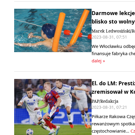
Darmowe lekcje
blisko sto woln
Marek Ledwosiński/R
2023-08-31, 07:51
We Włocławku odbędz
finansuje fabryka ch
dalej »
El. do LM: Prest
zremisował w 
PAP/Redakcja
2023-08-31, 07:21
Piłkarze Rakowa Czę
rewanżowym spotkani
częstochowianie…
Cz