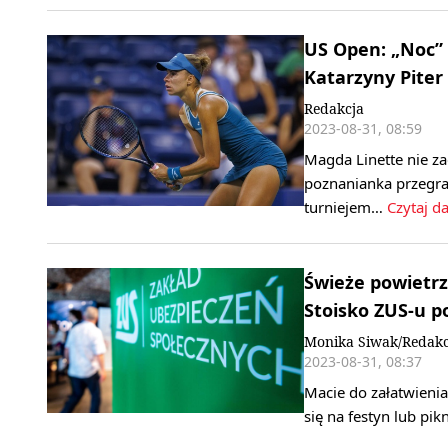
US Open: „Noc” 
Katarzyny Piter 
Redakcja
2023-08-31, 08:59
Magda Linette nie za
poznanianka przegrał
turniejem…
Czytaj da
Świeże powietrz
Stoisko ZUS-u p
Monika Siwak/Redakc
2023-08-31, 08:37
Macie do załatwienia
się na festyn lub p