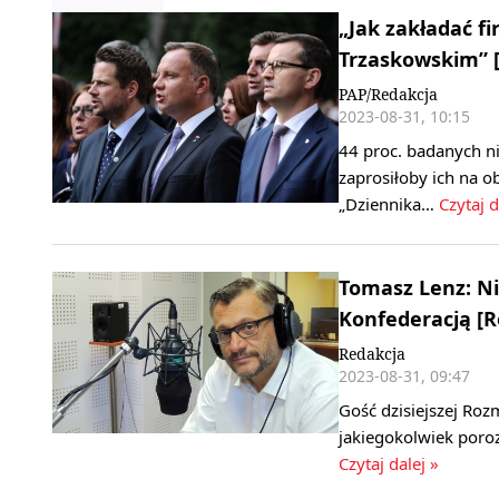
„Jak zakładać fi
Trzaskowskim” 
PAP/Redakcja
2023-08-31, 10:15
44 proc. badanych ni
zaprosiłoby ich na o
„Dziennika…
Czytaj d
Tomasz Lenz: Ni
Konfederacją [
Redakcja
2023-08-31, 09:47
Gość dzisiejszej Ro
jakiegokolwiek poro
Czytaj dalej »