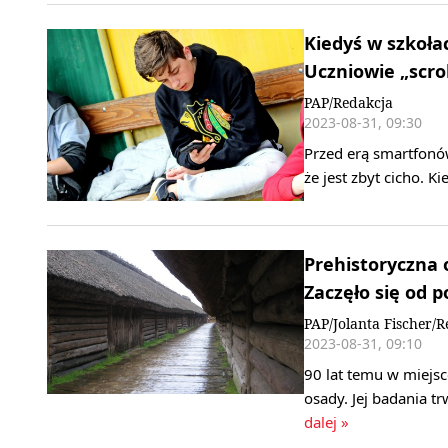
Kiedyś w szkołac
Uczniowie „scro
PAP/Redakcja
2023-08-31, 09:30
Przed erą smartfonów
że jest zbyt cicho. K
Prehistoryczna o
Zaczęło się od p
PAP/Jolanta Fischer/R
2023-08-31, 09:10
90 lat temu w miejsc
osady. Jej badania t
dalej »