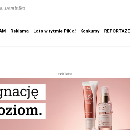
na, Dominika
AM
Reklama
Lato w rytmie PiK-a!
Konkursy
REPORTAŻE
reklama