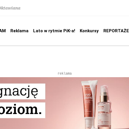
 Oktawiana
AM
Reklama
Lato w rytmie PiK-a!
Konkursy
REPORTAŻE
reklama