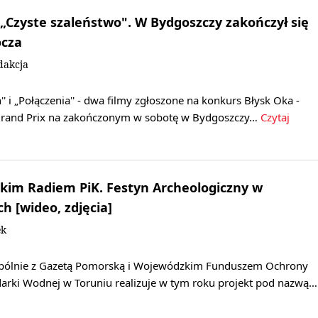
 „Czyste szaleństwo". W Bydgoszczy zakończył się
ocza
dakcja
' i „Połączenia'' - dwa filmy zgłoszone na konkurs Błysk Oka -
 Grand Prix na zakończonym w sobotę w Bydgoszczy…
Czytaj
lskim Radiem PiK. Festyn Archeologiczny w
h [wideo, zdjęcia]
ek
wspólnie z Gazetą Pomorską i Wojewódzkim Funduszem Ochrony
arki Wodnej w Toruniu realizuje w tym roku projekt pod nazwą…