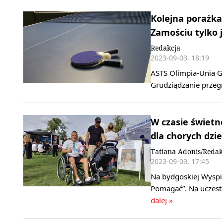
Kolejna porażka
Zamościu tylko
Redakcja
2023-09-03, 18:19
ASTS Olimpia-Unia G
Grudziądzanie przeg
W czasie świet
dla chorych dzie
Tatiana Adonis/Redak
2023-09-03, 17:45
Na bydgoskiej Wyspi
Pomagać”. Na uczestn
dalej »