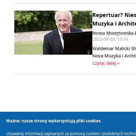
Repertuar? Nies
Muzyka i Archit
Iwona Muszytowska-R
2023-09-03, 15:16
Waldemar Malicki Sho
Nova Muzyka i Archi
Czytaj dalej »
Ważne: nasze strony wykorzystują pliki cookies.
Używamy informacji zapisanych za pomocą cookies i podobnych techno