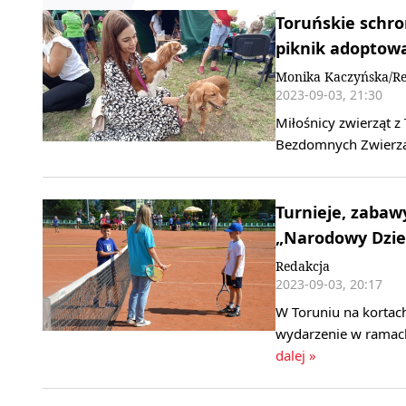
Toruńskie schron
piknik adoptowa
Monika Kaczyńska/Re
2023-09-03, 21:30
Miłośnicy zwierząt z 
Bezdomnych Zwierząt,
Turnieje, zabaw
„Narodowy Dzie
Redakcja
2023-09-03, 20:17
W Toruniu na kortach
wydarzenie w ramach
dalej »