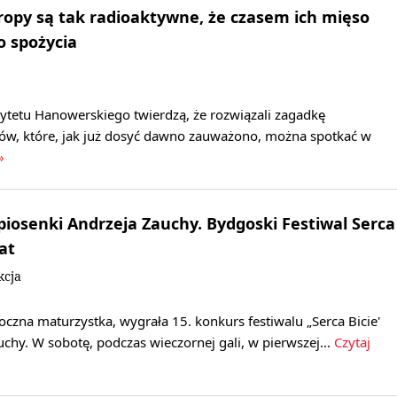
uropy są tak radioaktywne, że czasem ich mięso
o spożycia
tetu Hanowerskiego twierdzą, że rozwiązali zagadkę
ów, które, jak już dosyć dawno zauważono, można spotkać w
»
 piosenki Andrzeja Zauchy. Bydgoski Festiwal Serca
lat
kcja
roczna maturzystka, wygrała 15. konkurs festiwalu „Serca Bicie'
uchy. W sobotę, podczas wieczornej gali, w pierwszej…
Czytaj