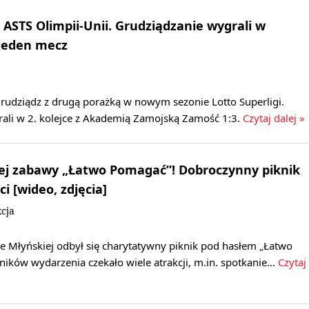
 ASTS Olimpii-Unii. Grudziądzanie wygrali w
 jeden mecz
rudziądz z drugą porażką w nowym sezonie Lotto Superligi.
rali w 2. kolejce z Akademią Zamojską Zamość 1:3.
Czytaj dalej »
nej zabawy „Łatwo Pomagać”! Dobroczynny piknik
ci [wideo, zdjęcia]
cja
e Młyńskiej odbył się charytatywny piknik pod hasłem „Łatwo
ików wydarzenia czekało wiele atrakcji, m.in. spotkanie…
Czytaj