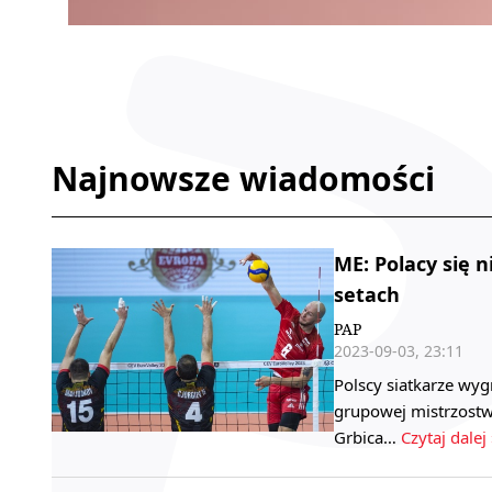
Najnowsze wiadomości
ME: Polacy się 
setach
PAP
2023-09-03, 23:11
Polscy siatkarze wyg
grupowej mistrzostw
Grbica…
Czytaj dalej