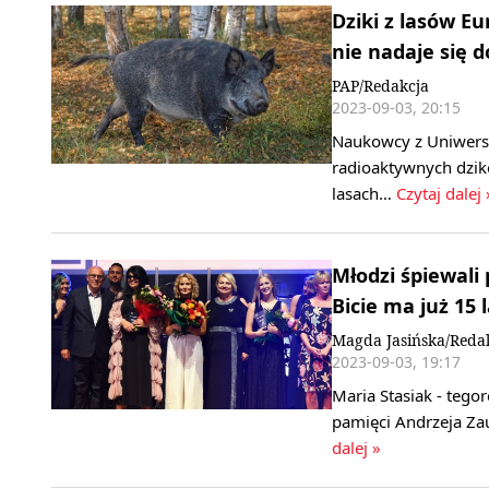
Dziki z lasów E
nie nadaje się d
PAP/Redakcja
2023-09-03, 20:15
Naukowcy z Uniwersy
radioaktywnych dzik
lasach…
Czytaj dalej 
Młodzi śpiewali
Bicie ma już 15 
Magda Jasińska/Reda
2023-09-03, 19:17
Maria Stasiak - tego
pamięci Andrzeja Za
dalej »