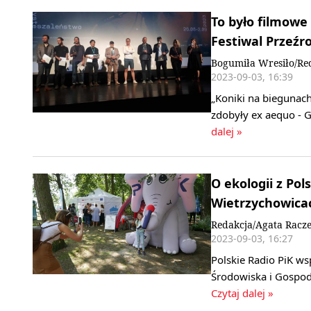
To było filmowe
Festiwal Przeźr
Bogumiła Wresiło/Re
2023-09-03, 16:39
„Koniki na biegunach'
zdobyły ex aequo -
dalej »
O ekologii z Po
Wietrzychowicac
Redakcja/Agata Racz
2023-09-03, 16:27
Polskie Radio PiK 
Środowiska i Gospod
Czytaj dalej »