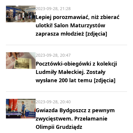
2023-09-28, 21:28
Lepiej porozmawiać, niż zbierać
ulotki! Salon Maturzystów
zaprasza młodzież [zdjęcia]
2023-09-28, 20:47
Pocztówki-obiegówki z kolekcji
Ludmiły Małeckiej. Zostały
wysłane 200 lat temu [zdjęcia]
2023-09-28, 20:40
Gwiazda Bydgoszcz z pewnym
zwycięstwem. Przełamanie
Olimpii Grudziądz