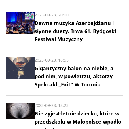
2023-09-28, 20:00
Dawna muzyka Azerbejdżanu i
słynne duety. Trwa 61. Bydgoski
Festiwal Muzyczny
2023-09-28, 18:55
Gigantyczny balon na niebie, a
pod nim, w powietrzu, aktorzy.
Spektakl „Exit" W Toruniu
2023-09-28, 18:23
Nie żyje 4-letnie dziecko, które w
przedszkolu w Małopolsce wpadło