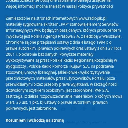
cookies oznacza, że będą one zapisane w pamięci urządzenia.
Więcej informacji można znaleźć w naszej
Polityce prywatności
Organizacje Pożytku Publicznego
Cyfryzacja DAB+
Zamieszczone na stronach internetowych www.radiopik.pl
materiały sygnowane skrótem „PAP” stanowią element Serwisów
Polityka ochrony danych osobowych
Informacyjnych PAP, będących bazą danych, których producentem
Abonament
i wydawcą jest Polska Agencja Prasowa S.A. z siedzibą w Warszawie.
Zamówienia publiczne
Chronione są one przepisami ustawy z dnia 4 lutego 1994 r. o
prawie autorskim i prawach pokrewnych oraz ustawy z dnia 27 lipca
2001 r. o ochronie baz danych. Powyższe materiały
Biuletyn Informacji Publicznej
wykorzystywane są przez Polskie Radio Regionalną Rozgłośnię w
Bydgoszczy „Polskie Radio Pomorza i Kujaw” S.A. na podstawie
stosownej umowy licencyjnej. Jakiekolwiek wykorzystywanie
przedmiotowych materiałów przez użytkowników Portalu, poza
przewidzianymi przez przepisy prawa wyjątkami, w szczególności
dozwolonym użytkiem osobistym, jest zabronione. PAP S.A.
zastrzega, iż dalsze rozpowszechnianie materiałów, o których mowa
w art. 25 ust. 1 pkt. b) ustawy o prawie autorskim i prawach
pokrewnych, jest zabronione.
Rozumiem i wchodzę na stronę
Projekt i realizacja: © 2022
Webtom.pl
/
strony www Piła