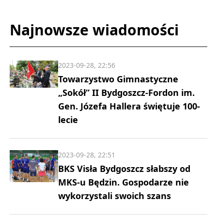
Najnowsze wiadomości
2023-09-28, 22:56
Towarzystwo Gimnastyczne
„Sokół” II Bydgoszcz-Fordon im.
Gen. Józefa Hallera świętuje 100-
lecie
2023-09-28, 22:51
BKS Visła Bydgoszcz słabszy od
MKS-u Będzin. Gospodarze nie
wykorzystali swoich szans