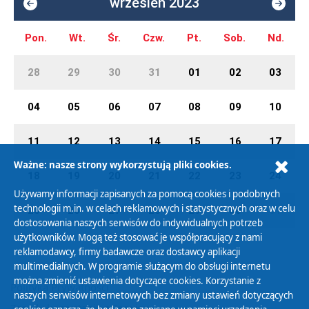
wrzesień 2023
Pon.
Wt.
Śr.
Czw.
Pt.
Sob.
Nd.
28
29
30
31
01
02
03
04
05
06
07
08
09
10
11
12
13
14
15
16
17
Ważne: nasze strony wykorzystują pliki cookies.
18
19
20
21
22
23
24
Używamy informacji zapisanych za pomocą cookies i podobnych
technologii m.in. w celach reklamowych i statystycznych oraz w celu
25
26
27
28
29
30
01
dostosowania naszych serwisów do indywidualnych potrzeb
użytkowników. Mogą też stosować je współpracujący z nami
reklamodawcy, firmy badawcze oraz dostawcy aplikacji
multimedialnych. W programie służącym do obsługi internetu
można zmienić ustawienia dotyczące cookies. Korzystanie z
Polityka Prywatności
naszych serwisów internetowych bez zmiany ustawień dotyczących
Zasady korzystania z Serwisu