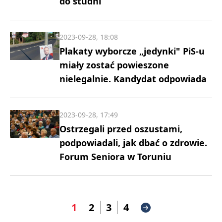
do studni
2023-09-28, 18:08
Plakaty wyborcze „jedynki" PiS-u
miały zostać powieszone
nielegalnie. Kandydat odpowiada
2023-09-28, 17:49
Ostrzegali przed oszustami,
podpowiadali, jak dbać o zdrowie.
Forum Seniora w Toruniu
1
2
3
4