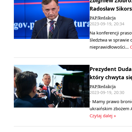
Zbigniew Ziobro
Radosław Sikors
PAP/Redakcja
2023-09-19, 20:34
Na konferencji pras
śledztwa w sprawie 
nieprawidłowości…
C
Prezydent Duda:
który chwyta si
PAP/Redakcja
2023-09-19, 20:30
- Mamy prawo bronić 
ukraińskim zbożem A
Czytaj dalej »