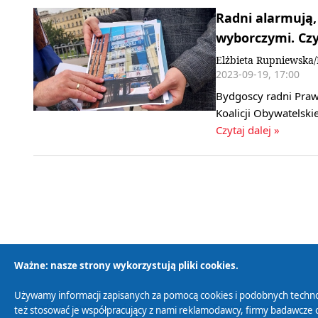
Radni alarmują,
wyborczymi. Czy
Elżbieta Rupniewska
2023-09-19, 17:00
Bydgoscy radni Praw
Koalicji Obywatelski
Czytaj dalej »
Ważne: nasze strony wykorzystują pliki cookies.
Używamy informacji zapisanych za pomocą cookies i podobnych techno
Polityka Prywatności
Zasady korzystania z
też stosować je współpracujący z nami reklamodawcy, firmy badawcze o