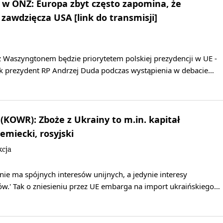
w ONZ: Europa zbyt często zapomina, że
zawdzięcza USA [link do transmisji]
i z Waszyngtonem będzie priorytetem polskiej prezydencji w UE -
k prezydent RP Andrzej Duda podczas wystąpienia w debacie…
(KOWR): Zboże z Ukrainy to m.in. kapitał
emiecki, rosyjski
kcja
 nie ma spójnych interesów unijnych, a jedynie interesy
ów.' Tak o zniesieniu przez UE embarga na import ukraińskiego…