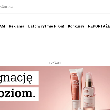
Sykstusa
AM
Reklama
Lato w rytmie PiK-a!
Konkursy
REPORTAŻE
reklama