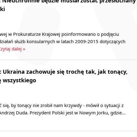
: Nieuchronnie będzie musiał zostać przesłuchany
ki
owej w Prokuraturze Krajowej poinformowano o podjęciu
działań służb konsularnych w latach 2009-2015 dotyczących
zytaj dalej »
 Ukraina zachowuje się trochę tak, jak tonący,
ę wszystkiego
się, by tonący nie zrobił nam krzywdy - mówił o sytuacji z
ndrzej Duda. Prezydent Polski jest w Nowym Jorku, gdzie…