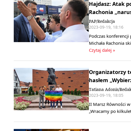
Hajdasz: Atak p
Rachonia „naru
PAP/Redakcja
2023-09-19, 18:16
Podczas konferencji
Michała Rachonia ski
Czytaj dalej »
Organizatorzy t
hasłem „Wybierz
Tatiana Adonis/Redak
2023-09-19, 18:05
II Marsz Równości w 
„Wracamy po kilkulet