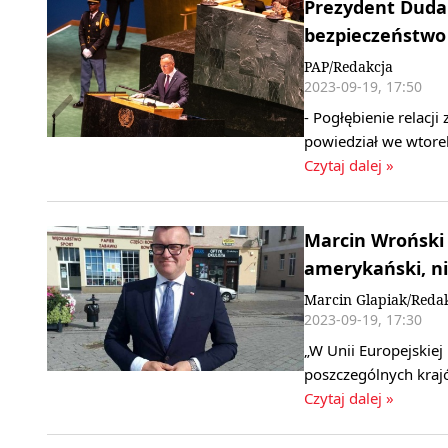
Prezydent Duda 
bezpieczeństwo 
PAP/Redakcja
2023-09-19, 17:50
- Pogłębienie relacj
powiedział we wtore
Czytaj dalej »
Marcin Wroński 
amerykański, ni
Marcin Glapiak/Reda
2023-09-19, 17:30
„W Unii Europejskiej
poszczególnych kraj
Czytaj dalej »