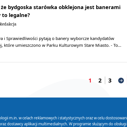
 że bydgoska starówka obklejona jest banerami
 to legalne?
/Redakcja
a i Sprawiedliwości pytają o banery wyborcze kandydatów
ej, które umieszczono w Parku Kulturowym Stare Miasto. - To…
1
2
3
logii m.in. w celach reklamowych i statystycznych oraz w celu dostosow
 Serwisu
Organizacje Pożytku
Cyfryzacja D
raz dostawcy aplikacji multimedialnych. W programie służącym do obsługi