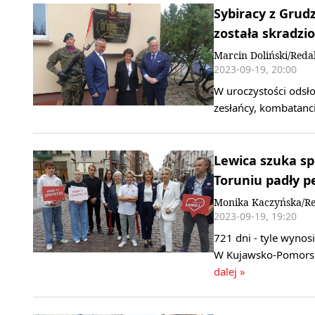
Sybiracy z Grud
została skradzi
Marcin Doliński/Reda
2023-09-19, 20:00
W uroczystości odsło
zesłańcy, kombatanci
Lewica szuka sp
Toruniu padły p
Monika Kaczyńska/Re
2023-09-19, 19:20
721 dni - tyle wynos
W Kujawsko-Pomorski
dalej »