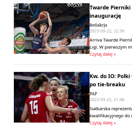
Twarde Pierniki
inaugurację
Redakcja
2023-09-22, 22:39
Arriva Twarde Piern
Ligi. W pierwszym me
Czytaj dalej »
Kw. do IO: Polk
po tie-breaku
PAP
2023-09-22, 21:48
Siatkarska reprezen
kwalifikacyjnego do
Czytaj dalej »