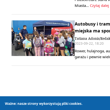
Miasta…
Czytaj dalej
Autobusy i tra
miejska ma sporo
Tatiana Adonis/Redak
2023-09-22, 18:20
Rower, hulajnoga, au
garażu i pewnie wiel
Ważne: nasze strony wykorzystują pliki cookies.