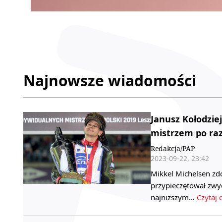
Najnowsze wiadomości
Janusz Kołodzi
mistrzem po raz
Redakcja/PAP
2023-09-22, 23:42
Mikkel Michelsen zd
przypieczętował zwy
najniższym…
Czytaj 