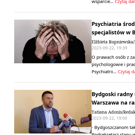
wsparcie…
Czytaj dal
Psychiatria śr
specjalistów w 
Elżbieta Rupniewska
2023-09-22, 19:39
O prawach osób z za
psychologowie i pra
Psychiatrii…
Czytaj d
Bydgoski radny n
Warszawa na raz
Tatiana Adonis/Redak
2023-09-22, 19:00
- Bydgoszczanom taka
Podsekretarz stanu w