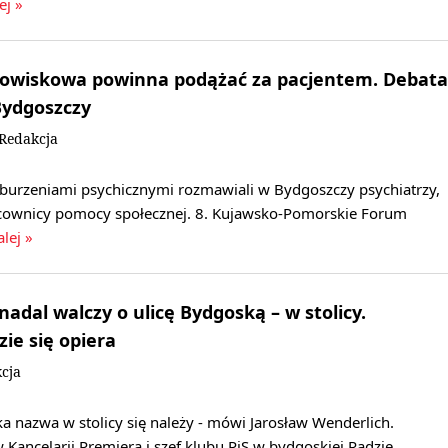
ej »
odowiskowa powinna podążać za pacjentem. Debata
Bydgoszczy
/Redakcja
burzeniami psychicznymi rozmawiali w Bydgoszczy psychiatrzy,
cownicy pomocy społecznej. 8. Kujawsko-Pomorskie Forum
alej »
adal walczy o ulicę Bydgoską – w stolicy.
ie się opiera
cja
 nazwa w stolicy się należy - mówi Jarosław Wenderlich.
 Kancelarii Premiera i szef klubu PiS w bydgoskiej Radzie