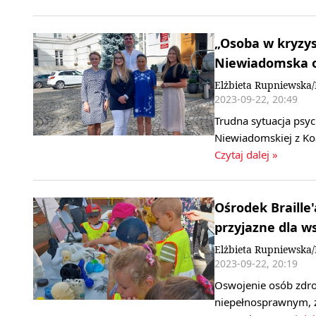
„Osoba w kryzys
Niewiadomska o 
Elżbieta Rupniewska
2023-09-22, 20:49
Trudna sytuacja psyc
Niewiadomskiej z Koa
Czytaj dalej »
Ośrodek Braille
przyjazne dla ws
Elżbieta Rupniewska
2023-09-22, 20:19
Oswojenie osób zdro
niepełnosprawnym, ż