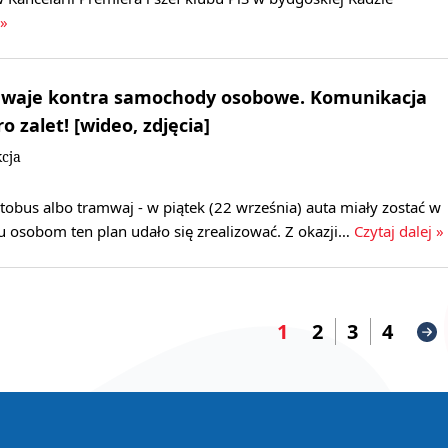
 »
mwaje kontra samochody osobowe. Komunikacja
 zalet! [wideo, zdjęcia]
cja
tobus albo tramwaj - w piątek (22 września) auta miały zostać w
u osobom ten plan udało się zrealizować. Z okazji…
Czytaj dalej »
1
2
3
4