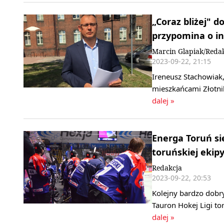
„Coraz bliżej" 
przypomina o i
Marcin Glapiak/Reda
2023-09-22, 21:15
Ireneusz Stachowiak,
mieszkańcami Złotnik
dalej »
Energa Toruń si
toruńskiej ekip
Redakcja
2023-09-22, 20:53
Kolejny bardzo dobry
Tauron Hokej Ligi to
dalej »