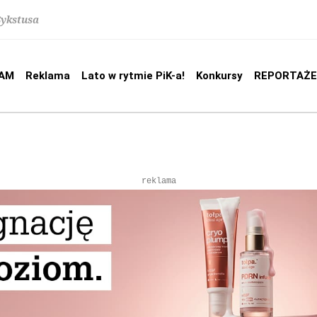
Sykstusa
AM
Reklama
Lato w rytmie PiK-a!
Konkursy
REPORTAŻE
reklama