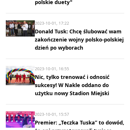
polskie duety"
2023-10-01, 17:22
Donald Tusk: Chcę ślubować wam
zakończenie wojny polsko-polskiej
dzień po wyborach
2023-10-01, 16:55
Nic, tylko trenować i odnosić
sukcesy! W Nakle oddano do
użytku nowy Stadion Miejski
2023-10-01, 15:57
Premier: „Teczka Tuska” to dowód,