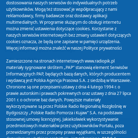
dostosowania naszych serwisów do indywidualnych potrzeb
użytkowników. Mogą też stosować je współpracujący z nami
reklamodawcy, firmy badawcze oraz dostawcy aplikacji
multimedialnych. W programie służącym do obsługi internetu
można zmienić ustawienia dotyczące cookies. Korzystanie z
Polityka Prywatności
naszych serwisów internetowych bez zmiany ustawień dotyczących
Zasady korzystania z Serwisu
cookies oznacza, że będą one zapisane w pamięci urządzenia.
Więcej informacji można znaleźć w naszej
Polityce prywatności
Organizacje Pożytku Publicznego
Cyfryzacja DAB+
Zamieszczone na stronach internetowych www.radiopik.pl
materiały sygnowane skrótem „PAP” stanowią element Serwisów
Polityka ochrony danych osobowych
Informacyjnych PAP, będących bazą danych, których producentem
Abonament
i wydawcą jest Polska Agencja Prasowa S.A. z siedzibą w Warszawie.
Zamówienia publiczne
Chronione są one przepisami ustawy z dnia 4 lutego 1994 r. o
prawie autorskim i prawach pokrewnych oraz ustawy z dnia 27 lipca
2001 r. o ochronie baz danych. Powyższe materiały
Biuletyn Informacji Publicznej
wykorzystywane są przez Polskie Radio Regionalną Rozgłośnię w
Bydgoszczy „Polskie Radio Pomorza i Kujaw” S.A. na podstawie
stosownej umowy licencyjnej. Jakiekolwiek wykorzystywanie
przedmiotowych materiałów przez użytkowników Portalu, poza
przewidzianymi przez przepisy prawa wyjątkami, w szczególności