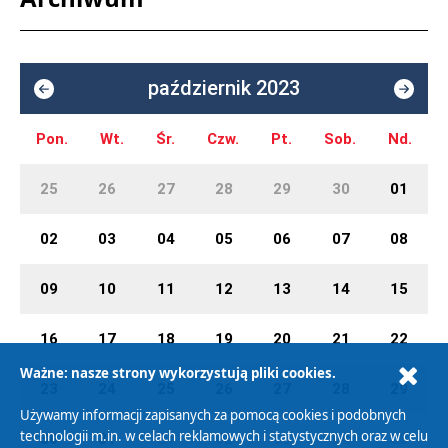
październik 2023
Pon.
Wt.
Śr.
Czw.
Pt.
Sob.
Nd.
25
26
27
28
29
30
01
02
03
04
05
06
07
08
09
10
11
12
13
14
15
16
17
18
19
20
21
22
Ważne: nasze strony wykorzystują pliki cookies.
23
24
25
26
27
28
29
Używamy informacji zapisanych za pomocą cookies i podobnych
technologii m.in. w celach reklamowych i statystycznych oraz w celu
30
31
01
02
03
04
05