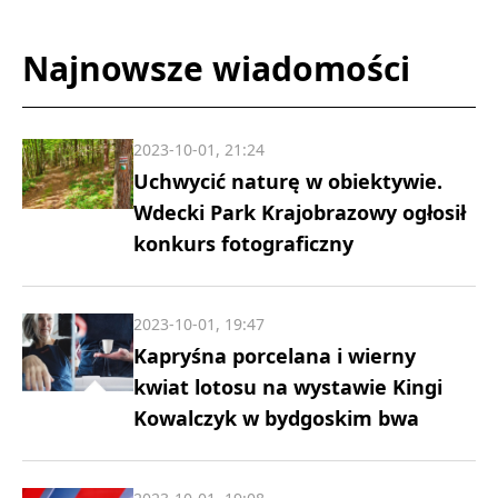
Najnowsze wiadomości
2023-10-01, 21:24
Uchwycić naturę w obiektywie.
Wdecki Park Krajobrazowy ogłosił
konkurs fotograficzny
2023-10-01, 19:47
Kapryśna porcelana i wierny
kwiat lotosu na wystawie Kingi
Kowalczyk w bydgoskim bwa