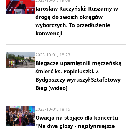
2023-10-01, 19:08
Jarosław Kaczyński: Ruszamy w
drogę do swoich okręgów
wyborczych. To przedłużenie
konwencji
2023-10-01, 18:23
Biegacze upamiętnili męczeńską
śmierć ks. Popiełuszki. Z
Bydgoszczy wyruszył Sztafetowy
Bieg [wideo]
2023-10-01, 18:15
Owacja na stojąco dla koncertu
"Na dwa głosy - najsłynniejsze