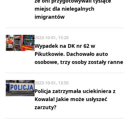
że oni przygotowywali tysiące
miejsc dla nielegalnych
imigrantów
2023-10-01, 15:20
Wypadek na DK nr 62 w
Pikutkowie. Dachowało auto
osobowe, trzy osoby zostały ranne
2023-10-01, 13:50
Policja zatrzymała uciekiniera z
Kowala! Jakie może usłyszeć
zarzuty?