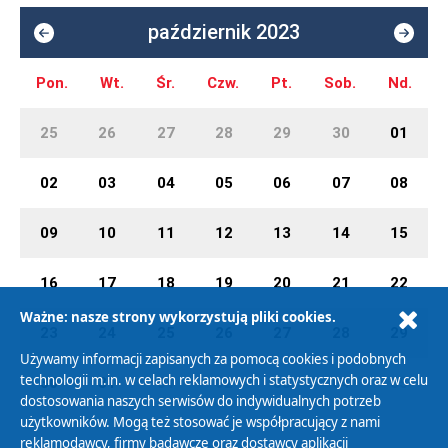
październik 2023
Pon.
Wt.
Śr.
Czw.
Pt.
Sob.
Nd.
25
26
27
28
29
30
01
02
03
04
05
06
07
08
09
10
11
12
13
14
15
16
17
18
19
20
21
22
Ważne: nasze strony wykorzystują pliki cookies.
23
24
25
26
27
28
29
Używamy informacji zapisanych za pomocą cookies i podobnych
technologii m.in. w celach reklamowych i statystycznych oraz w celu
30
31
01
02
03
04
05
dostosowania naszych serwisów do indywidualnych potrzeb
użytkowników. Mogą też stosować je współpracujący z nami
reklamodawcy, firmy badawcze oraz dostawcy aplikacji