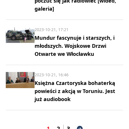
poczuć się jak radiowiec [wideo,
galeria]
2023-10-21, 17:21
Mundur fascynuje i starszych, i
młodszych. Wojskowe Drzwi
Otwarte we Włocławku
2023-10-21, 16:46
Księżna Czartoryska bohaterką
powieści z akcją w Toruniu. Jest
już audiobook
1
2
3