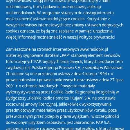
użytkowników. Mogą też stosować je współpracujący z nami
reklamodawcy, firmy badawcze oraz dostawcy aplikacji
multimedialnych. W programie służącym do obsługi internetu
można zmienić ustawienia dotyczące cookies. Korzystanie z
Polityka Prywatności
naszych serwisów internetowych bez zmiany ustawień dotyczących
Zasady korzystania z Serwisu
cookies oznacza, że będą one zapisane w pamięci urządzenia.
Więcej informacji można znaleźć w naszej
Polityce prywatności
Organizacje Pożytku Publicznego
Cyfryzacja DAB+
Zamieszczone na stronach internetowych www.radiopik.pl
materiały sygnowane skrótem „PAP” stanowią element Serwisów
Polityka ochrony danych osobowych
Informacyjnych PAP, będących bazą danych, których producentem
Abonament
i wydawcą jest Polska Agencja Prasowa S.A. z siedzibą w Warszawie.
Zamówienia publiczne
Chronione są one przepisami ustawy z dnia 4 lutego 1994 r. o
prawie autorskim i prawach pokrewnych oraz ustawy z dnia 27 lipca
2001 r. o ochronie baz danych. Powyższe materiały
Biuletyn Informacji Publicznej
wykorzystywane są przez Polskie Radio Regionalną Rozgłośnię w
Bydgoszczy „Polskie Radio Pomorza i Kujaw” S.A. na podstawie
stosownej umowy licencyjnej. Jakiekolwiek wykorzystywanie
przedmiotowych materiałów przez użytkowników Portalu, poza
przewidzianymi przez przepisy prawa wyjątkami, w szczególności
dozwolonym użytkiem osobistym, jest zabronione. PAP S.A.
zastrzega, iż dalsze rozpowszechnianie materiałów, o których mowa