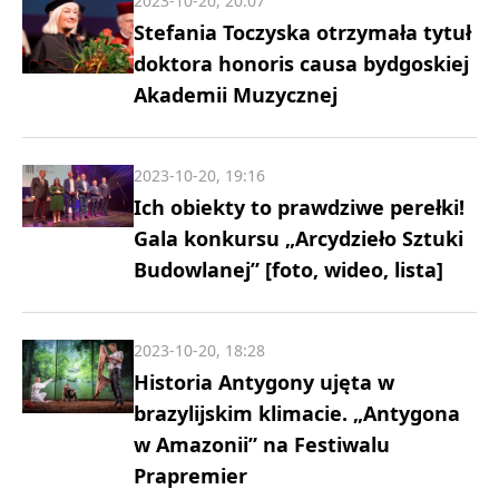
2023-10-20, 20:07
Stefania Toczyska otrzymała tytuł
doktora honoris causa bydgoskiej
Akademii Muzycznej
2023-10-20, 19:16
Ich obiekty to prawdziwe perełki!
Gala konkursu „Arcydzieło Sztuki
Budowlanej” [foto, wideo, lista]
2023-10-20, 18:28
Historia Antygony ujęta w
brazylijskim klimacie. „Antygona
w Amazonii” na Festiwalu
Prapremier