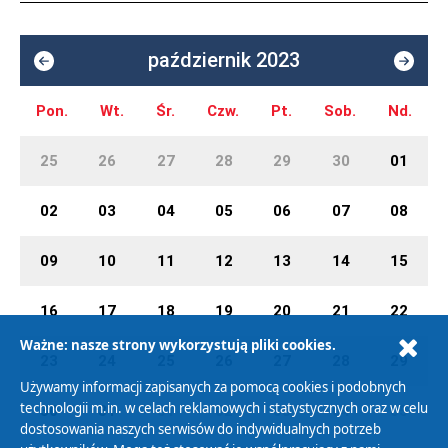
październik 2023
Pon.
Wt.
Śr.
Czw.
Pt.
Sob.
Nd.
25
26
27
28
29
30
01
02
03
04
05
06
07
08
09
10
11
12
13
14
15
16
17
18
19
20
21
22
Ważne: nasze strony wykorzystują pliki cookies.
23
24
25
26
27
28
29
Używamy informacji zapisanych za pomocą cookies i podobnych
technologii m.in. w celach reklamowych i statystycznych oraz w celu
30
31
01
02
03
04
05
dostosowania naszych serwisów do indywidualnych potrzeb