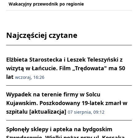
Wakacyjny przewodnik po regionie
Najczęściej czytane
Elżbieta Starostecka i Leszek Teleszyński z
wizytą w Łańcucie. Film „Trędowata" ma 50
lat
wczoraj, 16:26
Wypadek na terenie firmy w Solcu
Kujawskim. Poszkodowany 19-latek zmarł w
szpitalu [aktualizacja]
07 sierpnia, 09:12
Spłonęły sklepy i apteka na bydgoskim
Szwederowie. Wielki pożar przy ul. Kossaka