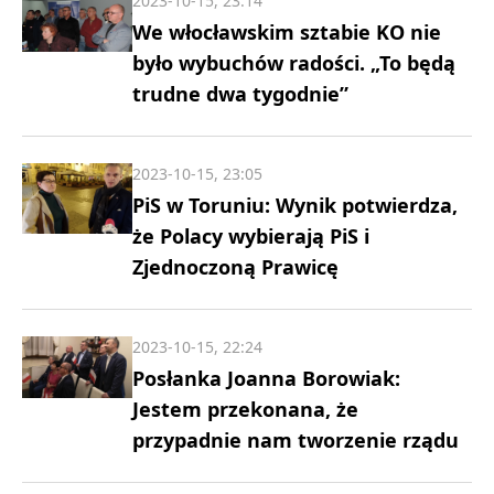
2023-10-15, 23:14
We włocławskim sztabie KO nie
było wybuchów radości. „To będą
trudne dwa tygodnie”
2023-10-15, 23:05
PiS w Toruniu: Wynik potwierdza,
że Polacy wybierają PiS i
Zjednoczoną Prawicę
2023-10-15, 22:24
Posłanka Joanna Borowiak:
Jestem przekonana, że
przypadnie nam tworzenie rządu