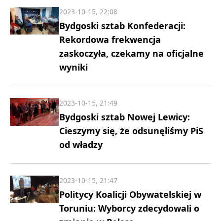
2023-10-15, 22:08
Bydgoski sztab Konfederacji:
Rekordowa frekwencja
zaskoczyła, czekamy na oficjalne
wyniki
2023-10-15, 21:49
Bydgoski sztab Nowej Lewicy:
Cieszymy się, że odsunęliśmy PiS
od władzy
2023-10-15, 21:47
Politycy Koalicji Obywatelskiej w
Toruniu: Wyborcy zdecydowali o