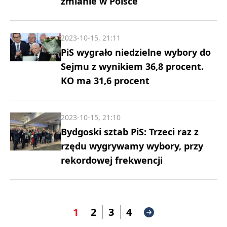
zmianie w Polsce
2023-10-15, 21:11
PiS wygrało niedzielne wybory do
Sejmu z wynikiem 36,8 procent.
KO ma 31,6 procent
2023-10-15, 21:10
Bydgoski sztab PiS: Trzeci raz z
rzędu wygrywamy wybory, przy
rekordowej frekwencji
1
2
3
4