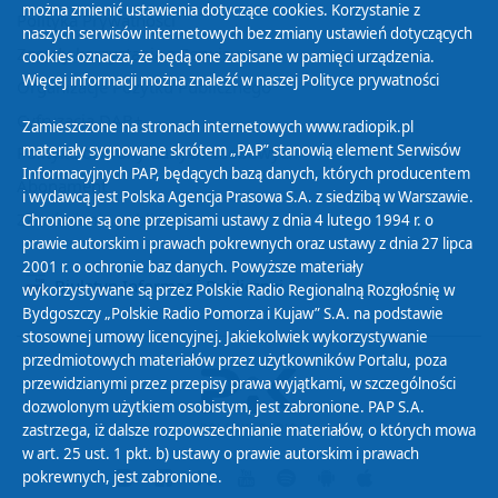
można zmienić ustawienia dotyczące cookies. Korzystanie z
Polityka Prywatności
naszych serwisów internetowych bez zmiany ustawień dotyczących
Zasady korzystania z Serwisu
cookies oznacza, że będą one zapisane w pamięci urządzenia.
Więcej informacji można znaleźć w naszej
Polityce prywatności
Organizacje Pożytku Publicznego
Cyfryzacja DAB+
Zamieszczone na stronach internetowych www.radiopik.pl
materiały sygnowane skrótem „PAP” stanowią element Serwisów
Polityka ochrony danych osobowych
Informacyjnych PAP, będących bazą danych, których producentem
Abonament
i wydawcą jest Polska Agencja Prasowa S.A. z siedzibą w Warszawie.
Zamówienia publiczne
Chronione są one przepisami ustawy z dnia 4 lutego 1994 r. o
prawie autorskim i prawach pokrewnych oraz ustawy z dnia 27 lipca
2001 r. o ochronie baz danych. Powyższe materiały
Biuletyn Informacji Publicznej
wykorzystywane są przez Polskie Radio Regionalną Rozgłośnię w
Bydgoszczy „Polskie Radio Pomorza i Kujaw” S.A. na podstawie
stosownej umowy licencyjnej. Jakiekolwiek wykorzystywanie
przedmiotowych materiałów przez użytkowników Portalu, poza
przewidzianymi przez przepisy prawa wyjątkami, w szczególności
dozwolonym użytkiem osobistym, jest zabronione. PAP S.A.
zastrzega, iż dalsze rozpowszechnianie materiałów, o których mowa
w art. 25 ust. 1 pkt. b) ustawy o prawie autorskim i prawach
pokrewnych, jest zabronione.