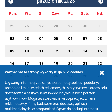
październik 2023
Pon.
Wt.
Śr.
Czw.
Pt.
Sob.
Nd.
25
26
27
28
29
30
01
02
03
04
05
06
07
08
09
10
11
12
13
14
15
16
17
18
19
20
21
22
Ważne: nasze strony wykorzystują pliki cookies.
23
24
25
26
27
28
29
Używamy informacji zapisanych za pomocą cookies i podobnych
technologii m.in. w celach reklamowych i statystycznych oraz w celu
30
31
01
02
03
04
05
dostosowania naszych serwisów do indywidualnych potrzeb
użytkowników. Mogą też stosować je współpracujący z nami
reklamodawcy, firmy badawcze oraz dostawcy aplikacji
multimedialnych. W programie służącym do obsługi internetu