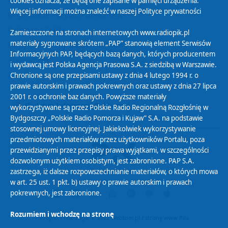
cookies oznacza, że będą one zapisane w pamięci urządzenia.
Więcej informacji można znaleźć w naszej
Polityce prywatności
Organizacje Pożytku Publicznego
Cyfryzacja DAB+
Zamieszczone na stronach internetowych www.radiopik.pl
materiały sygnowane skrótem „PAP” stanowią element Serwisów
Polityka ochrony danych osobowych
Informacyjnych PAP, będących bazą danych, których producentem
Abonament
i wydawcą jest Polska Agencja Prasowa S.A. z siedzibą w Warszawie.
Zamówienia publiczne
Chronione są one przepisami ustawy z dnia 4 lutego 1994 r. o
prawie autorskim i prawach pokrewnych oraz ustawy z dnia 27 lipca
2001 r. o ochronie baz danych. Powyższe materiały
Biuletyn Informacji Publicznej
wykorzystywane są przez Polskie Radio Regionalną Rozgłośnię w
Bydgoszczy „Polskie Radio Pomorza i Kujaw” S.A. na podstawie
stosownej umowy licencyjnej. Jakiekolwiek wykorzystywanie
przedmiotowych materiałów przez użytkowników Portalu, poza
przewidzianymi przez przepisy prawa wyjątkami, w szczególności
dozwolonym użytkiem osobistym, jest zabronione. PAP S.A.
zastrzega, iż dalsze rozpowszechnianie materiałów, o których mowa
w art. 25 ust. 1 pkt. b) ustawy o prawie autorskim i prawach
pokrewnych, jest zabronione.
Rozumiem i wchodzę na stronę
Projekt i realizacja: © 2022
Webtom.pl
/
strony www Piła