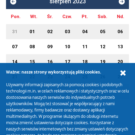
sierpień 2023
Pon.
Wt.
Śr.
Czw.
Pt.
Sob.
Nd.
31
01
02
03
04
05
06
07
08
09
10
11
12
13
14
15
16
17
18
19
20
Ważne: nasze strony wykorzystują pliki cookies.
21
22
23
24
25
26
27
Używamy informacji zapisanych za pomocą cookies i podobnych
technologii m.in. w celach reklamowych i statystycznych oraz w celu
28
29
30
31
01
02
03
dostosowania naszych serwisów do indywidualnych potrzeb
użytkowników. Mogą też stosować je współpracujący z nami
reklamodawcy, firmy badawcze oraz dostawcy aplikacji
multimedialnych. W programie służącym do obsługi internetu
można zmienić ustawienia dotyczące cookies. Korzystanie z
Polityka Prywatności
naszych serwisów internetowych bez zmiany ustawień dotyczących
Zasady korzystania z Serwisu