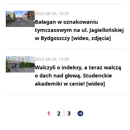
2023-08-09, 16:35
Bałagan w oznakowaniu
tymczasowym na ul. Jagiellońskiej
w Bydgoszczy [wideo, zdjęcia]
2023-08-09, 15:39
Walczyli o indeksy, a teraz walczą
o dach nad głową. Studenckie
akademiki w cenie! [wideo]
1
2
3