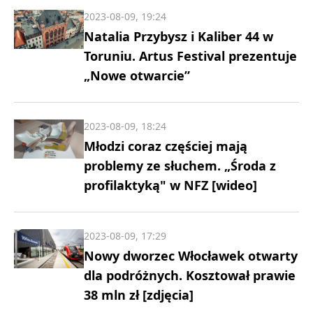
2023-08-09, 19:24
Natalia Przybysz i Kaliber 44 w
Toruniu. Artus Festival prezentuje
„Nowe otwarcie”
2023-08-09, 18:24
Młodzi coraz częściej mają
problemy ze słuchem. „Środa z
profilaktyką" w NFZ [wideo]
2023-08-09, 17:29
Nowy dworzec Włocławek otwarty
dla podróżnych. Kosztował prawie
38 mln zł [zdjęcia]