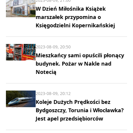
2023-08-09, 21:00
W Dzień Miłośnika Książek
marszałek przypomina o
Księgodzielni Kopernikańskiej
2023-08-09, 20:50
Mieszkańcy sami opuścili płonący
budynek. Pożar w Nakle nad
Notecią
2023-08-09, 20:12
Koleje Dużych Prędkości bez
Bydgoszczy, Torunia i Włocławka?
Jest apel przedsiębiorców