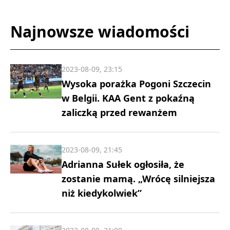
Najnowsze wiadomości
2023-08-09, 23:15
Wysoka porażka Pogoni Szczecin
w Belgii. KAA Gent z pokaźną
zaliczką przed rewanżem
2023-08-09, 21:45
Adrianna Sułek ogłosiła, że
zostanie mamą. „Wrócę silniejsza
niż kiedykolwiek”