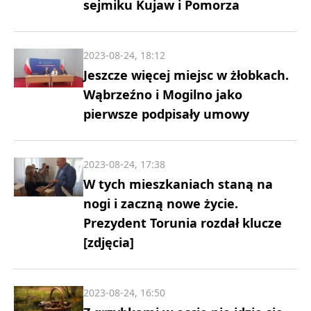
sejmiku Kujaw i Pomorza
2023-08-24, 18:12
Jeszcze więcej miejsc w żłobkach.
Wąbrzeźno i Mogilno jako
pierwsze podpisały umowy
2023-08-24, 17:38
W tych mieszkaniach staną na
nogi i zaczną nowe życie.
Prezydent Torunia rozdał klucze
[zdjęcia]
2023-08-24, 16:50