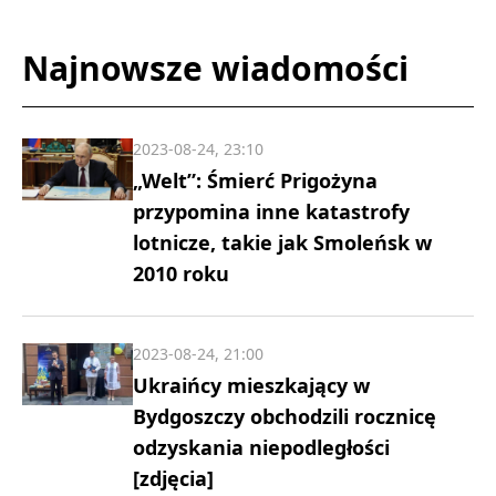
Najnowsze wiadomości
2023-08-24, 23:10
„Welt”: Śmierć Prigożyna
przypomina inne katastrofy
lotnicze, takie jak Smoleńsk w
2010 roku
2023-08-24, 21:00
Ukraińcy mieszkający w
Bydgoszczy obchodzili rocznicę
odzyskania niepodległości
[zdjęcia]