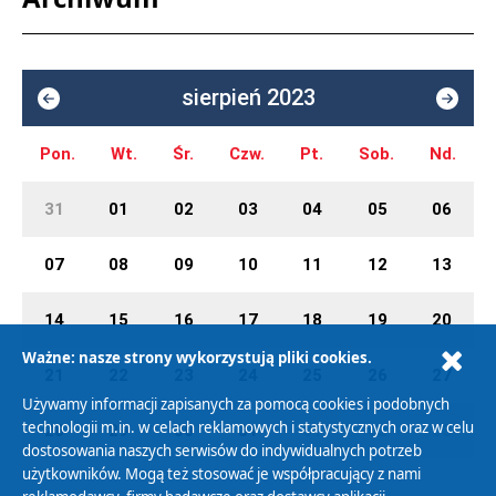
sierpień 2023
Pon.
Wt.
Śr.
Czw.
Pt.
Sob.
Nd.
31
01
02
03
04
05
06
07
08
09
10
11
12
13
14
15
16
17
18
19
20
Ważne: nasze strony wykorzystują pliki cookies.
21
22
23
24
25
26
27
Używamy informacji zapisanych za pomocą cookies i podobnych
technologii m.in. w celach reklamowych i statystycznych oraz w celu
28
29
30
31
01
02
03
dostosowania naszych serwisów do indywidualnych potrzeb
użytkowników. Mogą też stosować je współpracujący z nami