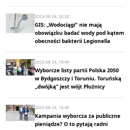
2023-08-24, 20:20
GIS: „Wodociągi" nie mają
obowiązku badać wody pod kątem
obecności bakterii Legionella
2023-08-24, 19:49
Wyborcze listy partii Polska 2050
w Bydgoszczy i Toruniu. Toruńską
„dwójką” jest wójt Płużnicy
2023-08-24, 18:49
Kampania wyborcza za publiczne
pieniądze? O to pytają radni