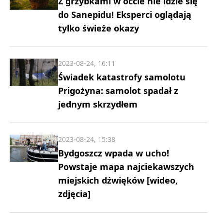
Z grzybkami w occie nie idzie się
do Sanepidu! Eksperci oglądają
tylko świeże okazy
2023-08-24, 16:11
Świadek katastrofy samolotu
Prigożyna: samolot spadał z
jednym skrzydłem
2023-08-24, 15:38
Bydgoszcz wpada w ucho!
Powstaje mapa najciekawszych
miejskich dźwięków [wideo,
zdjęcia]