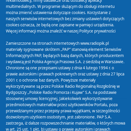
reklamodawcy, firmy badawcze oraz dostawcy aplikacji
multimedialnych. W programie służącym do obsługi internetu
można zmienić ustawienia dotyczące cookies. Korzystanie z
Polityka Prywatności
naszych serwisów internetowych bez zmiany ustawień dotyczących
Zasady korzystania z Serwisu
cookies oznacza, że będą one zapisane w pamięci urządzenia.
Więcej informacji można znaleźć w naszej
Polityce prywatności
Organizacje Pożytku Publicznego
Cyfryzacja DAB+
Zamieszczone na stronach internetowych www.radiopik.pl
materiały sygnowane skrótem „PAP” stanowią element Serwisów
Polityka ochrony danych osobowych
Informacyjnych PAP, będących bazą danych, których producentem
Abonament
i wydawcą jest Polska Agencja Prasowa S.A. z siedzibą w Warszawie.
Zamówienia publiczne
Chronione są one przepisami ustawy z dnia 4 lutego 1994 r. o
prawie autorskim i prawach pokrewnych oraz ustawy z dnia 27 lipca
2001 r. o ochronie baz danych. Powyższe materiały
Biuletyn Informacji Publicznej
wykorzystywane są przez Polskie Radio Regionalną Rozgłośnię w
Bydgoszczy „Polskie Radio Pomorza i Kujaw” S.A. na podstawie
stosownej umowy licencyjnej. Jakiekolwiek wykorzystywanie
przedmiotowych materiałów przez użytkowników Portalu, poza
przewidzianymi przez przepisy prawa wyjątkami, w szczególności
dozwolonym użytkiem osobistym, jest zabronione. PAP S.A.
zastrzega, iż dalsze rozpowszechnianie materiałów, o których mowa
w art. 25 ust. 1 pkt. b) ustawy o prawie autorskim i prawach