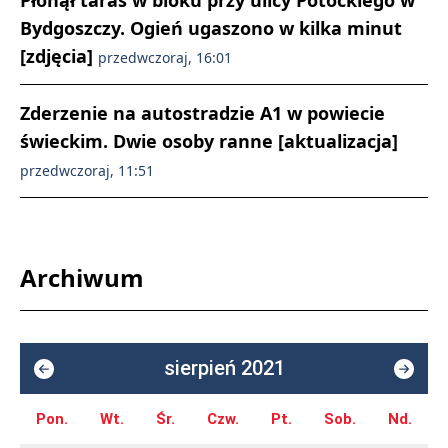
Płonął taras w bloku przy ulicy Potockiego w
Bydgoszczy. Ogień ugaszono w kilka minut
[zdjęcia]
przedwczoraj, 16:01
Zderzenie na autostradzie A1 w powiecie
świeckim. Dwie osoby ranne [aktualizacja]
przedwczoraj, 11:51
Archiwum
sierpień 2021
Pon.
Wt.
Śr.
Czw.
Pt.
Sob.
Nd.