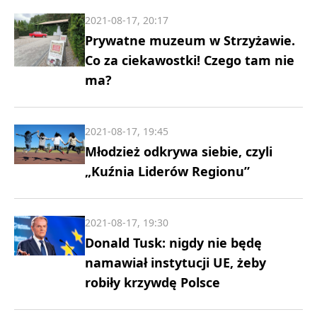
2021-08-17, 20:17
Prywatne muzeum w Strzyżawie.
Co za ciekawostki! Czego tam nie
ma?
2021-08-17, 19:45
Młodzież odkrywa siebie, czyli
„Kuźnia Liderów Regionu”
2021-08-17, 19:30
Donald Tusk: nigdy nie będę
namawiał instytucji UE, żeby
robiły krzywdę Polsce