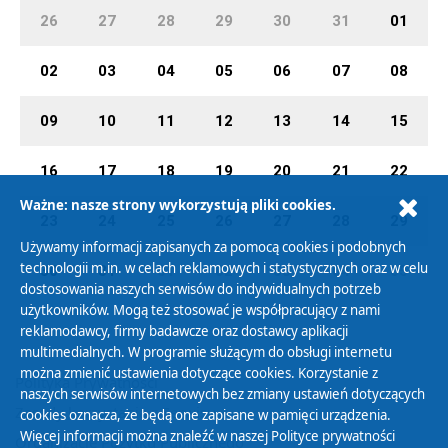
26
27
28
29
30
31
01
02
03
04
05
06
07
08
09
10
11
12
13
14
15
16
17
18
19
20
21
22
Ważne: nasze strony wykorzystują pliki cookies.
23
24
25
26
27
28
29
Używamy informacji zapisanych za pomocą cookies i podobnych
technologii m.in. w celach reklamowych i statystycznych oraz w celu
30
31
01
02
03
04
05
dostosowania naszych serwisów do indywidualnych potrzeb
użytkowników. Mogą też stosować je współpracujący z nami
reklamodawcy, firmy badawcze oraz dostawcy aplikacji
multimedialnych. W programie służącym do obsługi internetu
można zmienić ustawienia dotyczące cookies. Korzystanie z
Polityka Prywatności
naszych serwisów internetowych bez zmiany ustawień dotyczących
Zasady korzystania z Serwisu
cookies oznacza, że będą one zapisane w pamięci urządzenia.
Więcej informacji można znaleźć w naszej
Polityce prywatności
Organizacje Pożytku Publicznego