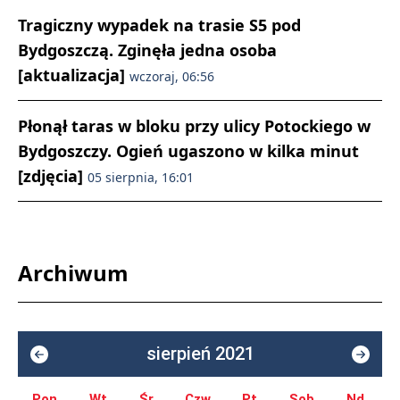
Tragiczny wypadek na trasie S5 pod
Bydgoszczą. Zginęła jedna osoba
[aktualizacja]
wczoraj, 06:56
Płonął taras w bloku przy ulicy Potockiego w
Bydgoszczy. Ogień ugaszono w kilka minut
[zdjęcia]
05 sierpnia, 16:01
Archiwum
sierpień 2021
Pon.
Wt.
Śr.
Czw.
Pt.
Sob.
Nd.