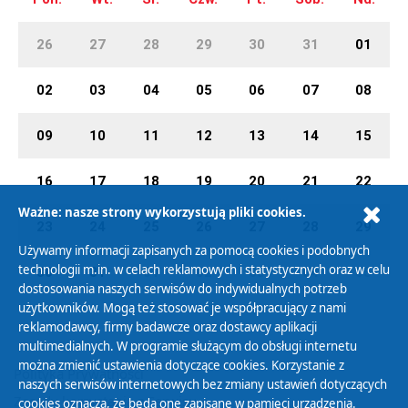
26
27
28
29
30
31
01
02
03
04
05
06
07
08
09
10
11
12
13
14
15
16
17
18
19
20
21
22
Ważne: nasze strony wykorzystują pliki cookies.
23
24
25
26
27
28
29
Używamy informacji zapisanych za pomocą cookies i podobnych
technologii m.in. w celach reklamowych i statystycznych oraz w celu
30
31
01
02
03
04
05
dostosowania naszych serwisów do indywidualnych potrzeb
użytkowników. Mogą też stosować je współpracujący z nami
reklamodawcy, firmy badawcze oraz dostawcy aplikacji
multimedialnych. W programie służącym do obsługi internetu
można zmienić ustawienia dotyczące cookies. Korzystanie z
Polityka Prywatności
naszych serwisów internetowych bez zmiany ustawień dotyczących
Zasady korzystania z Serwisu
cookies oznacza, że będą one zapisane w pamięci urządzenia.