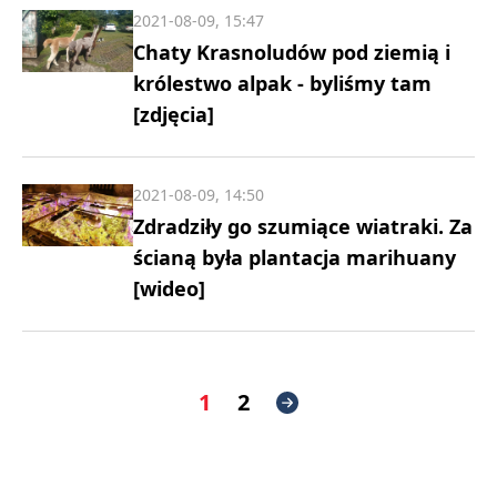
2021-08-09, 15:47
Chaty Krasnoludów pod ziemią i
królestwo alpak - byliśmy tam
[zdjęcia]
2021-08-09, 14:50
Zdradziły go szumiące wiatraki. Za
ścianą była plantacja marihuany
[wideo]
1
2