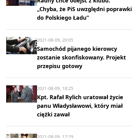
Radny chce odejść z klubu.
„Chyba, że PiS uwzględni poprawki
do Polskiego Ładu”
2021-08-09, 20:05
Samochód pijanego kierowcy
zostanie skonfiskowany. Projekt
przepisu gotowy
2021-08-09, 18:25
Kpt. Rafał Rylich uratował życie
panu Władysławowi, który miał
ciężki zawał
2021-08-09, 17:29