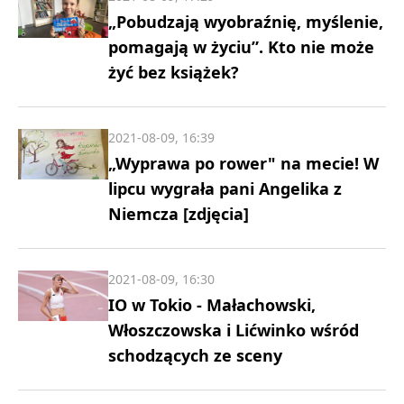
„Pobudzają wyobraźnię, myślenie,
pomagają w życiu”. Kto nie może
żyć bez książek?
2021-08-09, 16:39
„Wyprawa po rower" na mecie! W
lipcu wygrała pani Angelika z
Niemcza [zdjęcia]
2021-08-09, 16:30
IO w Tokio - Małachowski,
Włoszczowska i Lićwinko wśród
schodzących ze sceny