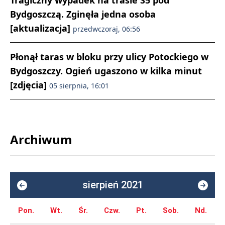
Tragiczny wypadek na trasie S5 pod
Bydgoszczą. Zginęła jedna osoba
[aktualizacja]
przedwczoraj, 06:56
Płonął taras w bloku przy ulicy Potockiego w
Bydgoszczy. Ogień ugaszono w kilka minut
[zdjęcia]
05 sierpnia, 16:01
Archiwum
sierpień 2021
Pon.
Wt.
Śr.
Czw.
Pt.
Sob.
Nd.