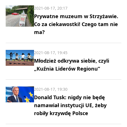
2021-08-17, 20:17
Prywatne muzeum w Strzyżawie.
Co za ciekawostki! Czego tam nie
ma?
2021-08-17, 19:45
Młodzież odkrywa siebie, czyli
„Kuźnia Liderów Regionu”
2021-08-17, 19:30
Donald Tusk: nigdy nie będę
namawiał instytucji UE, żeby
robiły krzywdę Polsce