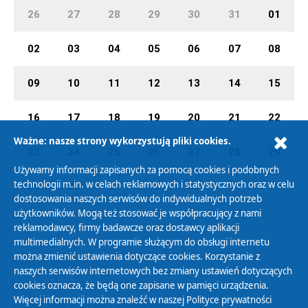
26
27
28
29
30
31
01
02
03
04
05
06
07
08
09
10
11
12
13
14
15
16
17
18
19
20
21
22
Ważne: nasze strony wykorzystują pliki cookies.
23
24
25
26
27
28
29
Używamy informacji zapisanych za pomocą cookies i podobnych
technologii m.in. w celach reklamowych i statystycznych oraz w celu
30
31
01
02
03
04
05
dostosowania naszych serwisów do indywidualnych potrzeb
użytkowników. Mogą też stosować je współpracujący z nami
reklamodawcy, firmy badawcze oraz dostawcy aplikacji
multimedialnych. W programie służącym do obsługi internetu
można zmienić ustawienia dotyczące cookies. Korzystanie z
Polityka Prywatności
naszych serwisów internetowych bez zmiany ustawień dotyczących
Zasady korzystania z Serwisu
cookies oznacza, że będą one zapisane w pamięci urządzenia.
Więcej informacji można znaleźć w naszej
Polityce prywatności
Organizacje Pożytku Publicznego