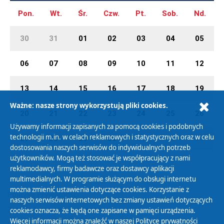
Pon.
Wt.
Śr.
Czw.
Pt.
Sob.
Nd.
30
31
01
02
03
04
05
06
07
08
09
10
11
12
13
14
15
16
17
18
19
Ważne: nasze strony wykorzystują pliki cookies.
20
21
22
23
24
25
26
Używamy informacji zapisanych za pomocą cookies i podobnych
technologii m.in. w celach reklamowych i statystycznych oraz w celu
27
28
29
30
01
02
03
dostosowania naszych serwisów do indywidualnych potrzeb
użytkowników. Mogą też stosować je współpracujący z nami
reklamodawcy, firmy badawcze oraz dostawcy aplikacji
multimedialnych. W programie służącym do obsługi internetu
można zmienić ustawienia dotyczące cookies. Korzystanie z
Polityka Prywatności
naszych serwisów internetowych bez zmiany ustawień dotyczących
Zasady korzystania z Serwisu
cookies oznacza, że będą one zapisane w pamięci urządzenia.
Więcej informacji można znaleźć w naszej
Polityce prywatności