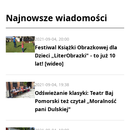
Najnowsze wiadomości
2021-09-04, 20:00
Festiwal Książki Obrazkowej dla
Dzieci „LiterObrazki" - to już 10
lat! [wideo]
2021-09-04, 19:38
Odświeżanie klasyki: Teatr Baj
Pomorski też czytał „Moralność
pani Dulskiej"