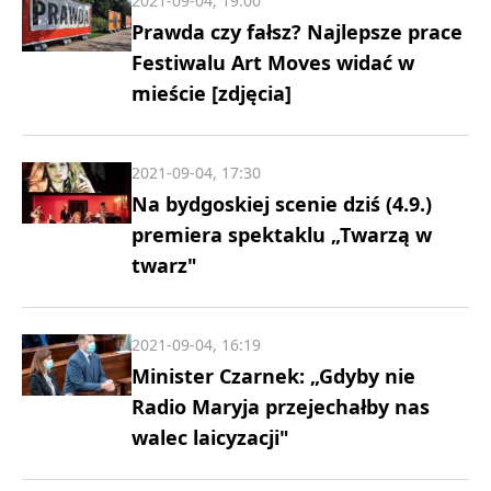
2021-09-04, 19:00
Prawda czy fałsz? Najlepsze prace
Festiwalu Art Moves widać w
mieście [zdjęcia]
2021-09-04, 17:30
Na bydgoskiej scenie dziś (4.9.)
premiera spektaklu „Twarzą w
twarz"
2021-09-04, 16:19
Minister Czarnek: „Gdyby nie
Radio Maryja przejechałby nas
walec laicyzacji"