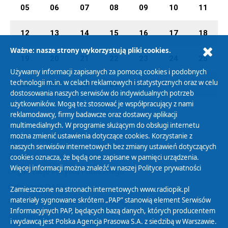
05
06
07
08
09
10
11
12
13
14
15
16
17
18
Ważne: nasze strony wykorzystują pliki cookies.
19
20
21
22
23
24
25
Używamy informacji zapisanych za pomocą cookies i podobnych
technologii m.in. w celach reklamowych i statystycznych oraz w celu
26
27
28
29
30
31
01
dostosowania naszych serwisów do indywidualnych potrzeb
użytkowników. Mogą też stosować je współpracujący z nami
reklamodawcy, firmy badawcze oraz dostawcy aplikacji
multimedialnych. W programie służącym do obsługi internetu
można zmienić ustawienia dotyczące cookies. Korzystanie z
Polityka Prywatności
naszych serwisów internetowych bez zmiany ustawień dotyczących
Zasady korzystania z Serwisu
cookies oznacza, że będą one zapisane w pamięci urządzenia.
Więcej informacji można znaleźć w naszej
Polityce prywatności
Organizacje Pożytku Publicznego
Cyfryzacja DAB+
Zamieszczone na stronach internetowych www.radiopik.pl
materiały sygnowane skrótem „PAP” stanowią element Serwisów
Polityka ochrony danych osobowych
Informacyjnych PAP, będących bazą danych, których producentem
Abonament
i wydawcą jest Polska Agencja Prasowa S.A. z siedzibą w Warszawie.