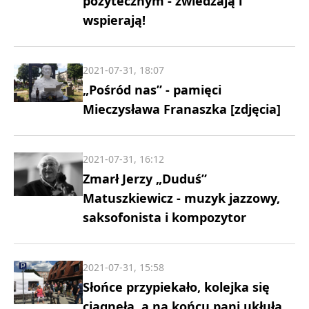
pożytecznym - zwiedzają i
wspierają!
2021-07-31, 18:07
„Pośród nas” - pamięci
Mieczysława Franaszka [zdjęcia]
2021-07-31, 16:12
Zmarł Jerzy „Duduś”
Matuszkiewicz - muzyk jazzowy,
saksofonista i kompozytor
2021-07-31, 15:58
Słońce przypiekało, kolejka się
ciągnęła, a na końcu pani ukłuła...