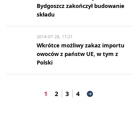
Bydgoszcz zakończył budowanie
składu
2014-07-28, 17:21
Wkrótce możliwy zakaz importu
owoców z państw UE, w tym z
Polski
1
2
3
4