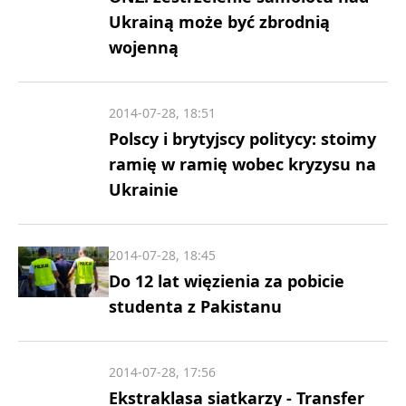
Ukrainą może być zbrodnią
wojenną
2014-07-28, 18:51
Polscy i brytyjscy politycy: stoimy
ramię w ramię wobec kryzysu na
Ukrainie
2014-07-28, 18:45
Do 12 lat więzienia za pobicie
studenta z Pakistanu
2014-07-28, 17:56
Ekstraklasa siatkarzy - Transfer