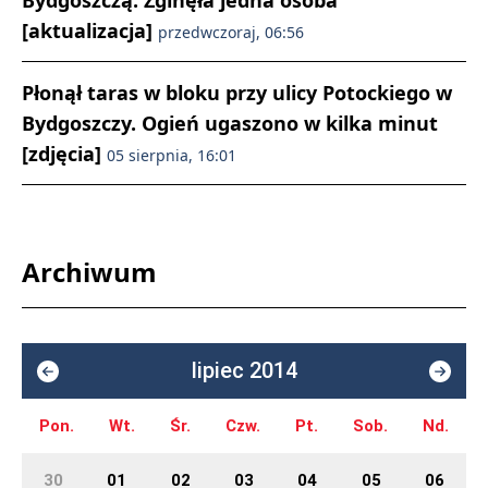
Bydgoszczą. Zginęła jedna osoba
[aktualizacja]
przedwczoraj, 06:56
Płonął taras w bloku przy ulicy Potockiego w
Bydgoszczy. Ogień ugaszono w kilka minut
[zdjęcia]
05 sierpnia, 16:01
Archiwum
lipiec 2014
Pon.
Wt.
Śr.
Czw.
Pt.
Sob.
Nd.
30
01
02
03
04
05
06