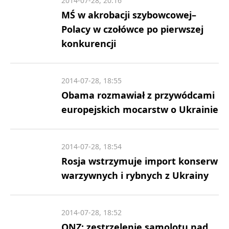
2014-07-28, 20:16
MŚ w akrobacji szybowcowej–
Polacy w czołówce po pierwszej
konkurencji
2014-07-28, 18:55
Obama rozmawiał z przywódcami
europejskich mocarstw o Ukrainie
2014-07-28, 18:54
Rosja wstrzymuje import konserw
warzywnych i rybnych z Ukrainy
2014-07-28, 18:52
ONZ: zestrzelenie samolotu nad