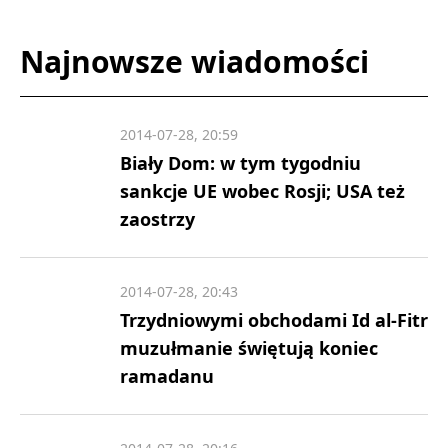
Najnowsze wiadomości
2014-07-28, 20:59
Biały Dom: w tym tygodniu
sankcje UE wobec Rosji; USA też
zaostrzy
2014-07-28, 20:43
Trzydniowymi obchodami Id al-Fitr
muzułmanie świętują koniec
ramadanu