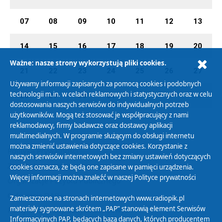
07
08
09
10
11
12
13
14
15
16
17
18
19
20
Ważne: nasze strony wykorzystują pliki cookies.
21
22
23
24
25
26
27
Używamy informacji zapisanych za pomocą cookies i podobnych
technologii m.in. w celach reklamowych i statystycznych oraz w celu
28
29
30
31
01
02
03
dostosowania naszych serwisów do indywidualnych potrzeb
użytkowników. Mogą też stosować je współpracujący z nami
reklamodawcy, firmy badawcze oraz dostawcy aplikacji
multimedialnych. W programie służącym do obsługi internetu
można zmienić ustawienia dotyczące cookies. Korzystanie z
Polityka Prywatności
naszych serwisów internetowych bez zmiany ustawień dotyczących
Zasady korzystania z Serwisu
cookies oznacza, że będą one zapisane w pamięci urządzenia.
Więcej informacji można znaleźć w naszej
Polityce prywatności
Organizacje Pożytku Publicznego
Cyfryzacja DAB+
Zamieszczone na stronach internetowych www.radiopik.pl
materiały sygnowane skrótem „PAP” stanowią element Serwisów
Polityka ochrony danych osobowych
Informacyjnych PAP, będących bazą danych, których producentem