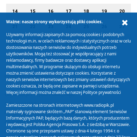
14
15
16
17
18
19
20
Ważne: nasze strony wykorzystują pliki cookies.
21
22
23
24
25
26
27
Używamy informacji zapisanych za pomocą cookies i podobnych
technologii m.in. w celach reklamowych i statystycznych oraz w celu
28
29
30
31
01
02
03
dostosowania naszych serwisów do indywidualnych potrzeb
użytkowników. Mogą też stosować je współpracujący z nami
reklamodawcy, firmy badawcze oraz dostawcy aplikacji
multimedialnych. W programie służącym do obsługi internetu
można zmienić ustawienia dotyczące cookies. Korzystanie z
Polityka Prywatności
naszych serwisów internetowych bez zmiany ustawień dotyczących
Zasady korzystania z Serwisu
cookies oznacza, że będą one zapisane w pamięci urządzenia.
Więcej informacji można znaleźć w naszej
Polityce prywatności
Organizacje Pożytku Publicznego
Cyfryzacja DAB+
Zamieszczone na stronach internetowych www.radiopik.pl
materiały sygnowane skrótem „PAP” stanowią element Serwisów
Polityka ochrony danych osobowych
Informacyjnych PAP, będących bazą danych, których producentem
Abonament
i wydawcą jest Polska Agencja Prasowa S.A. z siedzibą w Warszawie.
Zamówienia publiczne
Chronione są one przepisami ustawy z dnia 4 lutego 1994 r. o