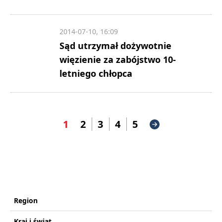
2014-07-10, 16:09
Sąd utrzymał dożywotnie
więzienie za zabójstwo 10-
letniego chłopca
1
2
3
4
5
Region
Kraj i świat