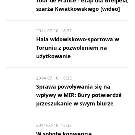
Tour de France - etap dla Greipela,
szarża Kwiatkowskiego [wideo]
2014-07-10, 18:37
Hala widowiskowo-sportowa w
Toruniu z pozwoleniem na
użytkowanie
2014-07-10, 18:33
Sprawa powoływania się na
wpływy w MIR: Bury potwierdził
przeszukanie w swym biurze
2014-07-10, 18:32
W sobotę konwencja