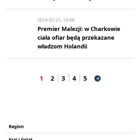
2014-07-21, 19:06
Premier Malezji: w Charkowie
ciała ofiar będą przekazane
władzom Holandii
1
2
3
4
5
Region
Kraj i świat