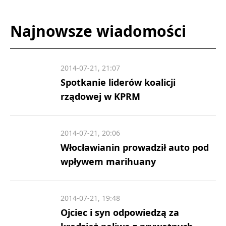
Najnowsze wiadomości
2014-07-21, 21:07
Spotkanie liderów koalicji
rządowej w KPRM
2014-07-21, 20:06
Włocławianin prowadził auto pod
wpływem marihuany
2014-07-21, 19:48
Ojciec i syn odpowiedzą za