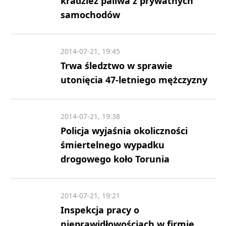
kradzież paliwa z prywatnych
samochodów
2014-07-21, 19:45
Trwa śledztwo w sprawie
utonięcia 47-letniego mężczyzny
2014-07-21, 19:38
Policja wyjaśnia okoliczności
śmiertelnego wypadku
drogowego koło Torunia
2014-07-21, 19:21
Inspekcja pracy o
nieprawidłowościach w firmie