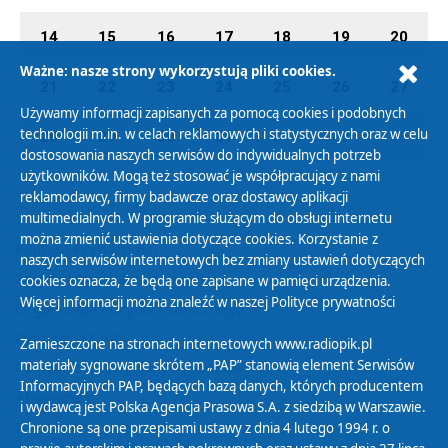
14
15
16
17
18
19
20
Ważne: nasze strony wykorzystują pliki cookies.
21
22
23
24
25
26
27
Używamy informacji zapisanych za pomocą cookies i podobnych
technologii m.in. w celach reklamowych i statystycznych oraz w celu
28
29
30
31
01
02
03
dostosowania naszych serwisów do indywidualnych potrzeb
użytkowników. Mogą też stosować je współpracujący z nami
reklamodawcy, firmy badawcze oraz dostawcy aplikacji
multimedialnych. W programie służącym do obsługi internetu
można zmienić ustawienia dotyczące cookies. Korzystanie z
Polityka Prywatności
naszych serwisów internetowych bez zmiany ustawień dotyczących
Zasady korzystania z Serwisu
cookies oznacza, że będą one zapisane w pamięci urządzenia.
Więcej informacji można znaleźć w naszej
Polityce prywatności
Organizacje Pożytku Publicznego
Cyfryzacja DAB+
Zamieszczone na stronach internetowych www.radiopik.pl
materiały sygnowane skrótem „PAP” stanowią element Serwisów
Polityka ochrony danych osobowych
Informacyjnych PAP, będących bazą danych, których producentem
Abonament
i wydawcą jest Polska Agencja Prasowa S.A. z siedzibą w Warszawie.
Zamówienia publiczne
Chronione są one przepisami ustawy z dnia 4 lutego 1994 r. o