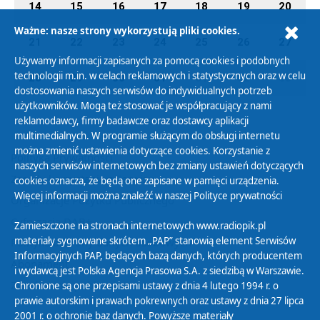
14
15
16
17
18
19
20
Ważne: nasze strony wykorzystują pliki cookies.
21
22
23
24
25
26
27
Używamy informacji zapisanych za pomocą cookies i podobnych
technologii m.in. w celach reklamowych i statystycznych oraz w celu
28
29
30
31
01
02
03
dostosowania naszych serwisów do indywidualnych potrzeb
użytkowników. Mogą też stosować je współpracujący z nami
reklamodawcy, firmy badawcze oraz dostawcy aplikacji
multimedialnych. W programie służącym do obsługi internetu
można zmienić ustawienia dotyczące cookies. Korzystanie z
Polityka Prywatności
naszych serwisów internetowych bez zmiany ustawień dotyczących
Zasady korzystania z Serwisu
cookies oznacza, że będą one zapisane w pamięci urządzenia.
Więcej informacji można znaleźć w naszej
Polityce prywatności
Organizacje Pożytku Publicznego
Cyfryzacja DAB+
Zamieszczone na stronach internetowych www.radiopik.pl
materiały sygnowane skrótem „PAP” stanowią element Serwisów
Polityka ochrony danych osobowych
Informacyjnych PAP, będących bazą danych, których producentem
Abonament
i wydawcą jest Polska Agencja Prasowa S.A. z siedzibą w Warszawie.
Zamówienia publiczne
Chronione są one przepisami ustawy z dnia 4 lutego 1994 r. o
prawie autorskim i prawach pokrewnych oraz ustawy z dnia 27 lipca
2001 r. o ochronie baz danych. Powyższe materiały