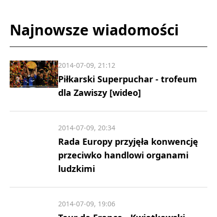
Najnowsze wiadomości
2014-07-09, 21:12
Piłkarski Superpuchar - trofeum
dla Zawiszy [wideo]
2014-07-09, 20:34
Rada Europy przyjęła konwencję
przeciwko handlowi organami
ludzkimi
2014-07-09, 19:06