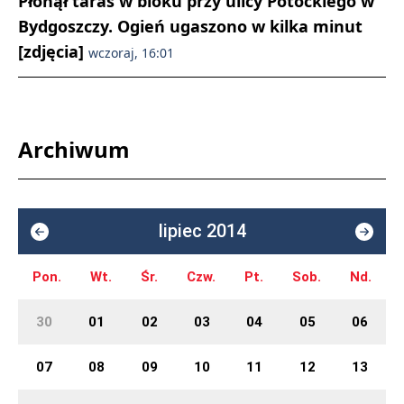
Płonął taras w bloku przy ulicy Potockiego w
Bydgoszczy. Ogień ugaszono w kilka minut
[zdjęcia]
wczoraj, 16:01
Archiwum
lipiec 2014
Pon.
Wt.
Śr.
Czw.
Pt.
Sob.
Nd.
30
01
02
03
04
05
06
07
08
09
10
11
12
13