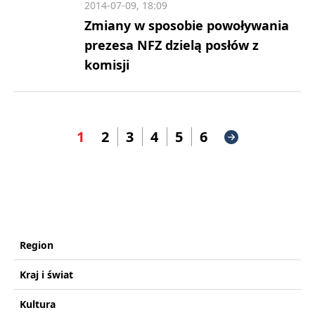
2014-07-09, 18:09
Zmiany w sposobie powoływania
prezesa NFZ dzielą posłów z
komisji
1
2
3
4
5
6
Region
Kraj i świat
Kultura