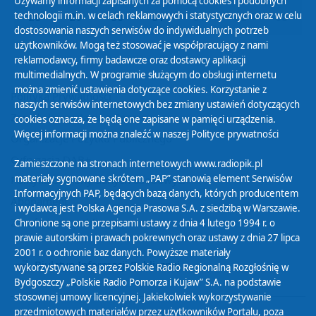
Używamy informacji zapisanych za pomocą cookies i podobnych
technologii m.in. w celach reklamowych i statystycznych oraz w celu
28
29
30
31
01
02
03
dostosowania naszych serwisów do indywidualnych potrzeb
użytkowników. Mogą też stosować je współpracujący z nami
reklamodawcy, firmy badawcze oraz dostawcy aplikacji
multimedialnych. W programie służącym do obsługi internetu
można zmienić ustawienia dotyczące cookies. Korzystanie z
Polityka Prywatności
naszych serwisów internetowych bez zmiany ustawień dotyczących
Zasady korzystania z Serwisu
cookies oznacza, że będą one zapisane w pamięci urządzenia.
Więcej informacji można znaleźć w naszej
Polityce prywatności
Organizacje Pożytku Publicznego
Cyfryzacja DAB+
Zamieszczone na stronach internetowych www.radiopik.pl
materiały sygnowane skrótem „PAP” stanowią element Serwisów
Polityka ochrony danych osobowych
Informacyjnych PAP, będących bazą danych, których producentem
Abonament
i wydawcą jest Polska Agencja Prasowa S.A. z siedzibą w Warszawie.
Zamówienia publiczne
Chronione są one przepisami ustawy z dnia 4 lutego 1994 r. o
prawie autorskim i prawach pokrewnych oraz ustawy z dnia 27 lipca
2001 r. o ochronie baz danych. Powyższe materiały
Biuletyn Informacji Publicznej
wykorzystywane są przez Polskie Radio Regionalną Rozgłośnię w
Bydgoszczy „Polskie Radio Pomorza i Kujaw” S.A. na podstawie
stosownej umowy licencyjnej. Jakiekolwiek wykorzystywanie
przedmiotowych materiałów przez użytkowników Portalu, poza