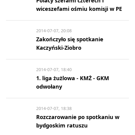
Polacy szefami czterech i
wiceszefami ośmiu komisji w PE
2014-07-07, 20:08
Zakończyło się spotkanie
Kaczyński-Ziobro
2014-07-07, 18:40
1. liga żużlowa - KMŻ - GKM
odwołany
2014-07-07, 18:38
Rozczarowanie po spotkaniu w
bydgoskim ratuszu