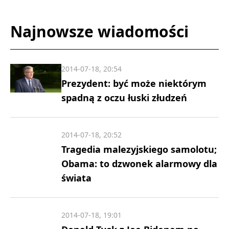
Najnowsze wiadomości
2014-07-18, 20:54
Prezydent: być może niektórym
spadną z oczu łuski złudzeń
2014-07-18, 20:52
Tragedia malezyjskiego samolotu;
Obama: to dzwonek alarmowy dla
świata
2014-07-18, 19:01