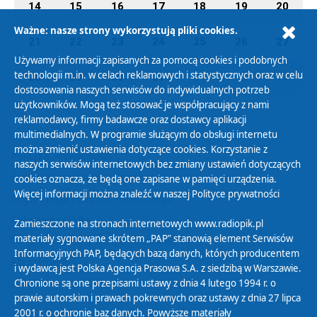
14
15
16
17
18
19
20
Ważne: nasze strony wykorzystują pliki cookies.
21
22
23
24
25
26
27
Używamy informacji zapisanych za pomocą cookies i podobnych
technologii m.in. w celach reklamowych i statystycznych oraz w celu
28
29
30
31
01
02
03
dostosowania naszych serwisów do indywidualnych potrzeb
użytkowników. Mogą też stosować je współpracujący z nami
reklamodawcy, firmy badawcze oraz dostawcy aplikacji
multimedialnych. W programie służącym do obsługi internetu
można zmienić ustawienia dotyczące cookies. Korzystanie z
Polityka Prywatności
naszych serwisów internetowych bez zmiany ustawień dotyczących
Zasady korzystania z Serwisu
cookies oznacza, że będą one zapisane w pamięci urządzenia.
Więcej informacji można znaleźć w naszej
Polityce prywatności
Organizacje Pożytku Publicznego
Cyfryzacja DAB+
Zamieszczone na stronach internetowych www.radiopik.pl
materiały sygnowane skrótem „PAP” stanowią element Serwisów
Polityka ochrony danych osobowych
Informacyjnych PAP, będących bazą danych, których producentem
Abonament
i wydawcą jest Polska Agencja Prasowa S.A. z siedzibą w Warszawie.
Zamówienia publiczne
Chronione są one przepisami ustawy z dnia 4 lutego 1994 r. o
prawie autorskim i prawach pokrewnych oraz ustawy z dnia 27 lipca
2001 r. o ochronie baz danych. Powyższe materiały