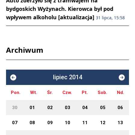
Auto zderzyło się z tramwajem na
bydgoskich Wyżynach. Kierowca był pod
wpływem alkoholu [aktualizacja]
31 lipca, 15:58
Archiwum
lipiec 2014
Pon.
Wt.
Śr.
Czw.
Pt.
Sob.
Nd.
30
01
02
03
04
05
06
07
08
09
10
11
12
13