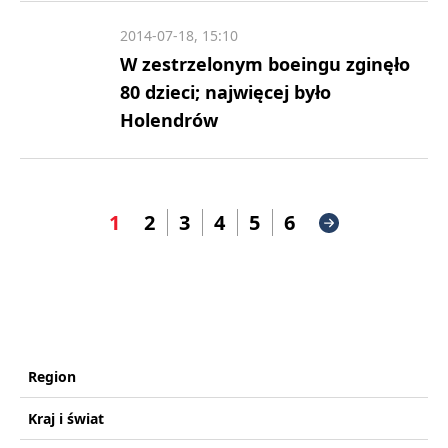
2014-07-18, 15:10
W zestrzelonym boeingu zginęło
80 dzieci; najwięcej było
Holendrów
1
2
3
4
5
6
Region
Kraj i świat