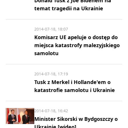
Donald Tusk z Joe Bidenem na
temat tragedii na Ukrainie
2014-07-18, 18:07
Komisarz UE apeluje o dostęp do
miejsca katastrofy malezyjskiego
samolotu
2014-07-18, 17:19
Tusk z Merkel i Hollande'em o
katastrofie samolotu i Ukrainie
2014-07-18, 16:42
Minister Sikorski w Bydgoszczy o
Ukrainie [wideo]