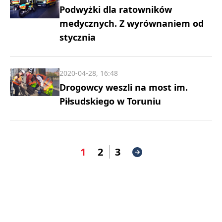
Podwyżki dla ratowników
medycznych. Z wyrównaniem od
stycznia
2020-04-28, 16:48
Drogowcy weszli na most im.
Piłsudskiego w Toruniu
1
2
3