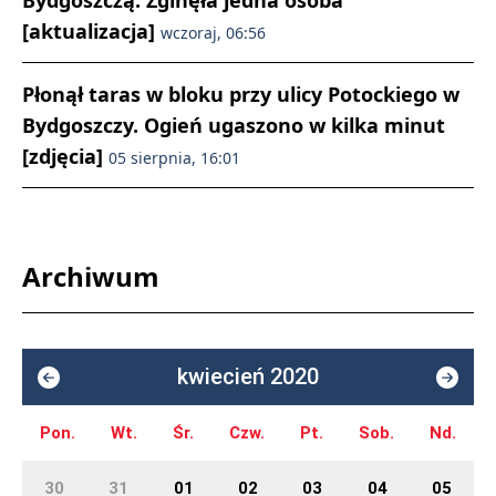
Bydgoszczą. Zginęła jedna osoba
[aktualizacja]
wczoraj, 06:56
Płonął taras w bloku przy ulicy Potockiego w
Bydgoszczy. Ogień ugaszono w kilka minut
[zdjęcia]
05 sierpnia, 16:01
Archiwum
kwiecień 2020
Pon.
Wt.
Śr.
Czw.
Pt.
Sob.
Nd.
30
31
01
02
03
04
05