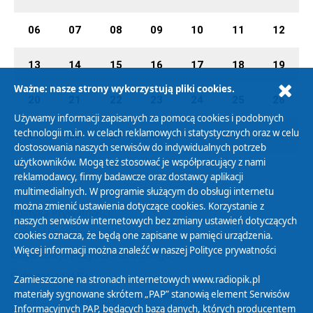
06
07
08
09
10
11
12
13
14
15
16
17
18
19
Ważne: nasze strony wykorzystują pliki cookies.
20
21
22
23
24
25
26
Używamy informacji zapisanych za pomocą cookies i podobnych
technologii m.in. w celach reklamowych i statystycznych oraz w celu
27
28
29
30
01
02
03
dostosowania naszych serwisów do indywidualnych potrzeb
użytkowników. Mogą też stosować je współpracujący z nami
reklamodawcy, firmy badawcze oraz dostawcy aplikacji
multimedialnych. W programie służącym do obsługi internetu
można zmienić ustawienia dotyczące cookies. Korzystanie z
Polityka Prywatności
naszych serwisów internetowych bez zmiany ustawień dotyczących
Zasady korzystania z Serwisu
cookies oznacza, że będą one zapisane w pamięci urządzenia.
Więcej informacji można znaleźć w naszej
Polityce prywatności
Organizacje Pożytku Publicznego
Cyfryzacja DAB+
Zamieszczone na stronach internetowych www.radiopik.pl
materiały sygnowane skrótem „PAP” stanowią element Serwisów
Polityka ochrony danych osobowych
Informacyjnych PAP, będących bazą danych, których producentem