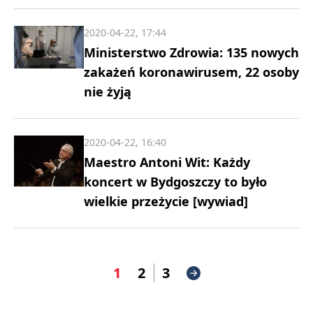
2020-04-22, 17:44
Ministerstwo Zdrowia: 135 nowych
zakażeń koronawirusem, 22 osoby
nie żyją
2020-04-22, 16:40
Maestro Antoni Wit: Każdy
koncert w Bydgoszczy to było
wielkie przeżycie [wywiad]
1
2
3