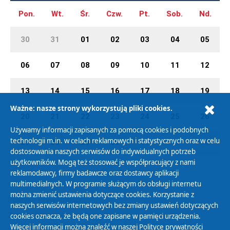
Pon.
Wt.
Śr.
Czw.
Pt.
Sob.
Nd.
30
31
01
02
03
04
05
06
07
08
09
10
11
12
13
14
15
16
17
18
19
Ważne: nasze strony wykorzystują pliki cookies.
20
21
22
23
24
25
26
Używamy informacji zapisanych za pomocą cookies i podobnych
technologii m.in. w celach reklamowych i statystycznych oraz w celu
27
28
29
30
01
02
03
dostosowania naszych serwisów do indywidualnych potrzeb
użytkowników. Mogą też stosować je współpracujący z nami
reklamodawcy, firmy badawcze oraz dostawcy aplikacji
multimedialnych. W programie służącym do obsługi internetu
można zmienić ustawienia dotyczące cookies. Korzystanie z
Polityka Prywatności
naszych serwisów internetowych bez zmiany ustawień dotyczących
Zasady korzystania z Serwisu
cookies oznacza, że będą one zapisane w pamięci urządzenia.
Więcej informacji można znaleźć w naszej
Polityce prywatności