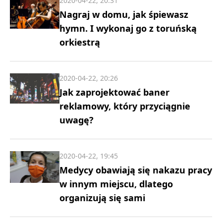
2020-04-22, 20:31
Nagraj w domu, jak śpiewasz
hymn. I wykonaj go z toruńską
orkiestrą
2020-04-22, 20:26
Jak zaprojektować baner
reklamowy, który przyciągnie
uwagę?
2020-04-22, 19:45
Medycy obawiają się nakazu pracy
w innym miejscu, dlatego
organizują się sami