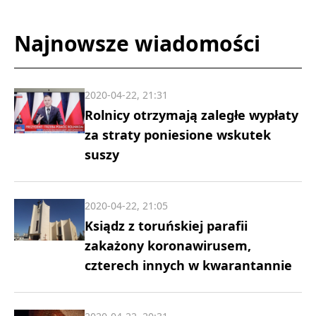
Najnowsze wiadomości
2020-04-22, 21:31
Rolnicy otrzymają zaległe wypłaty
za straty poniesione wskutek
suszy
2020-04-22, 21:05
Ksiądz z toruńskiej parafii
zakażony koronawirusem,
czterech innych w kwarantannie