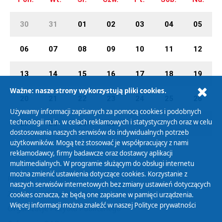
30
31
01
02
03
04
05
06
07
08
09
10
11
12
13
14
15
16
17
18
19
Ważne: nasze strony wykorzystują pliki cookies.
20
21
22
23
24
25
26
Używamy informacji zapisanych za pomocą cookies i podobnych
technologii m.in. w celach reklamowych i statystycznych oraz w celu
27
28
29
30
01
02
03
dostosowania naszych serwisów do indywidualnych potrzeb
użytkowników. Mogą też stosować je współpracujący z nami
reklamodawcy, firmy badawcze oraz dostawcy aplikacji
multimedialnych. W programie służącym do obsługi internetu
można zmienić ustawienia dotyczące cookies. Korzystanie z
Polityka Prywatności
naszych serwisów internetowych bez zmiany ustawień dotyczących
Zasady korzystania z Serwisu
cookies oznacza, że będą one zapisane w pamięci urządzenia.
Więcej informacji można znaleźć w naszej
Polityce prywatności
Organizacje Pożytku Publicznego