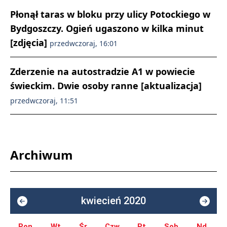
Płonął taras w bloku przy ulicy Potockiego w
Bydgoszczy. Ogień ugaszono w kilka minut
[zdjęcia]
przedwczoraj, 16:01
Zderzenie na autostradzie A1 w powiecie
świeckim. Dwie osoby ranne [aktualizacja]
przedwczoraj, 11:51
Archiwum
kwiecień 2020
Pon.
Wt.
Śr.
Czw.
Pt.
Sob.
Nd.