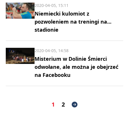
2020-04-05, 15:11
Niemiecki kulomiot z
pozwoleniem na treningi na...
stadionie
2020-04-05, 14:58
Misterium w Dolinie Śmierci
odwołane, ale można je obejrzeć
na Facebooku
1
2