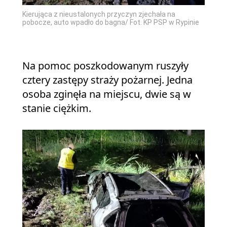
Kierująca z nieustalonych przyczyn zjechała na
pobocze, auto wpadło do bagna/ Fot. KP PSP w Rypinie
Na pomoc poszkodowanym ruszyły
cztery zastępy straży pożarnej. Jedna
osoba zginęła na miejscu, dwie są w
stanie ciężkim.