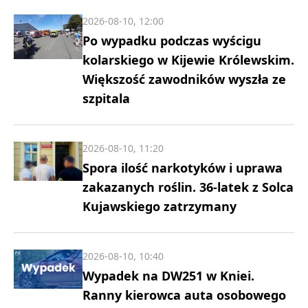
2026-08-10, 12:00
Po wypadku podczas wyścigu
kolarskiego w Kijewie Królewskim.
Większość zawodników wyszła ze
szpitala
2026-08-10, 11:20
Spora ilość narkotyków i uprawa
zakazanych roślin. 36-latek z Solca
Kujawskiego zatrzymany
2026-08-10, 10:40
Wypadek na DW251 w Kniei.
Ranny kierowca auta osobowego