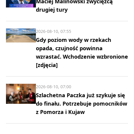
Maciej Malinowski zwycięzcą
drugiej tury
2026-08-10, 07:55
Gdy poziom wody w rzekach
opada, czujność powinna
wzrastać. Wchodzenie wzbronione
[zdjęcia]
2026-08-10, 07:00
Szlachetna Paczka już szykuje się
do finału. Potrzebuje pomocników
z Pomorza i Kujaw