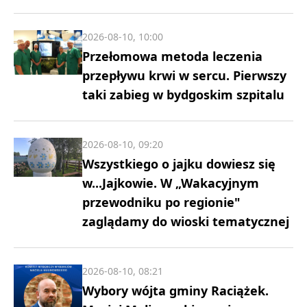
2026-08-10, 10:00
Przełomowa metoda leczenia
przepływu krwi w sercu. Pierwszy
taki zabieg w bydgoskim szpitalu
2026-08-10, 09:20
Wszystkiego o jajku dowiesz się
w...Jajkowie. W „Wakacyjnym
przewodniku po regionie"
zaglądamy do wioski tematycznej
2026-08-10, 08:21
Wybory wójta gminy Raciążek.