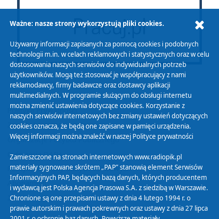
Ważne: nasze strony wykorzystują pliki cookies.
Używamy informacji zapisanych za pomocą cookies i podobnych
technologii m.in. w celach reklamowych i statystycznych oraz w celu
dostosowania naszych serwisów do indywidualnych potrzeb
użytkowników. Mogą też stosować je współpracujący z nami
reklamodawcy, firmy badawcze oraz dostawcy aplikacji
multimedialnych. W programie służącym do obsługi internetu
można zmienić ustawienia dotyczące cookies. Korzystanie z
Polityka Prywatności
naszych serwisów internetowych bez zmiany ustawień dotyczących
Zasady korzystania z Serwisu
cookies oznacza, że będą one zapisane w pamięci urządzenia.
Więcej informacji można znaleźć w naszej
Polityce prywatności
Organizacje Pożytku Publicznego
Cyfryzacja DAB+
Zamieszczone na stronach internetowych www.radiopik.pl
materiały sygnowane skrótem „PAP” stanowią element Serwisów
Polityka ochrony danych osobowych
Informacyjnych PAP, będących bazą danych, których producentem
Abonament
i wydawcą jest Polska Agencja Prasowa S.A. z siedzibą w Warszawie.
Zamówienia publiczne
Chronione są one przepisami ustawy z dnia 4 lutego 1994 r. o
prawie autorskim i prawach pokrewnych oraz ustawy z dnia 27 lipca
2001 r. o ochronie baz danych. Powyższe materiały