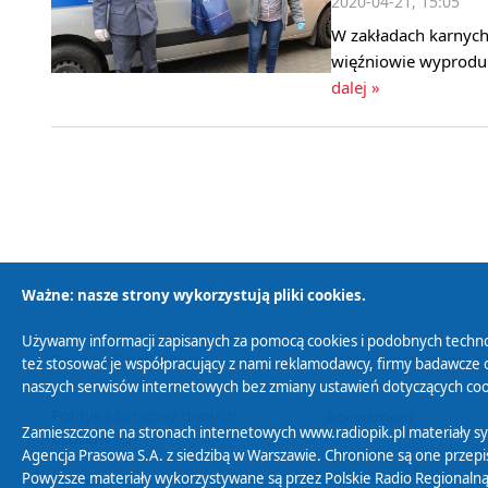
2020-04-21, 15:05
W zakładach karnych
więźniowie wyproduk
dalej »
Ważne: nasze strony wykorzystują pliki cookies.
Używamy informacji zapisanych za pomocą cookies i podobnych techno
Polityka Prywatności
Zasady korzystania z
też stosować je współpracujący z nami reklamodawcy, firmy badawcze o
naszych serwisów internetowych bez zmiany ustawień dotyczących cook
Polityka ochrony danych
Abonament
Zamieszczone na stronach internetowych www.radiopik.pl materiały 
osobowych
Agencja Prasowa S.A. z siedzibą w Warszawie. Chronione są one przepis
Powyższe materiały wykorzystywane są przez Polskie Radio Regionalną