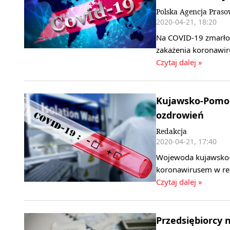
Polska Agencja Pras
2020-04-21, 18:20
Na COVID-19 zmarło
zakażenia koronawi
Czytaj dalej »
Kujawsko-Pomor
ozdrowień
Redakcja
2020-04-21, 17:40
Wojewoda kujawsko-
koronawirusem w reg
Czytaj dalej »
Przedsiębiorcy 