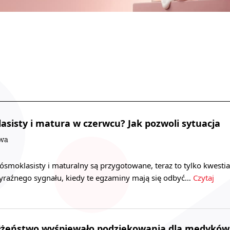
sisty i matura w czerwcu? Jak pozwoli sytuacja
owa
smoklasisty i maturalny są przygotowane, teraz to tylko kwestia
 wyraźnego sygnału, kiedy te egzaminy mają się odbyć…
Czytaj
łżeństwo wyśpiewało podziękowania dla medyków