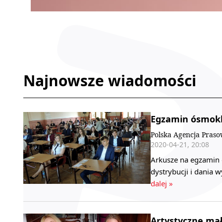
Najnowsze wiadomości
Egzamin ósmokla
Polska Agencja Pras
2020-04-21, 20:08
Arkusze na egzamin ó
dystrybucji i dania
dalej »
Artystyczne ma