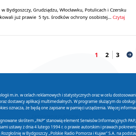
 w Bydgoszczy, Grudziądzu, Włocławku, Potulicach i Czersku
owali już prawie 5 tys. środków ochrony osobistej…
Czytaj
1
2
3
logii m.in. w celach reklamowych i statystycznych oraz w celu dostosow
 Serwisu
Organizacje Pożytku
Cyfryzacja D
raz dostawcy aplikacji multimedialnych. W programie służącym do obsługi
Publicznego
ies oznacza, że będą one zapisane w pamięci urządzenia. Więcej informac
Zamówienia publiczne
sygnowane skrótem „PAP” stanowią element Serwisów Informacyjnych PAP,
ami ustawy z dnia 4 lutego 1994 r. o prawie autorskim i prawach pokrewnyc
 Rozgłośnię w Bydgoszczy „Polskie Radio Pomorza i Kujaw” S.A. na podsta