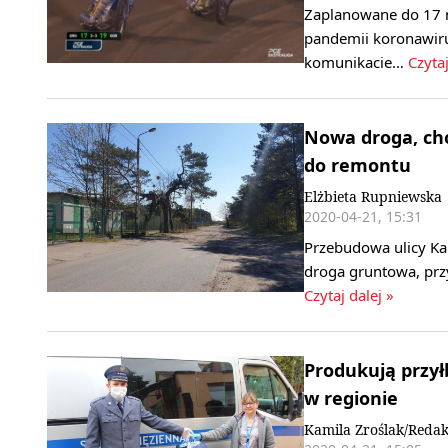
Zaplanowane do 17 m
pandemii koronawir
komunikacie…
Czytaj
Nowa droga, chod
do remontu
Elżbieta Rupniewska
2020-04-21, 15:31
Przebudowa ulicy Ka
droga gruntowa, przy
Czytaj dalej »
Produkują przył
w regionie
Kamila Zroślak/Redak