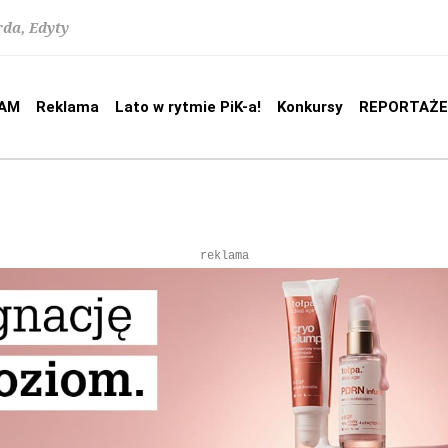
rda, Edyty
AM
Reklama
Lato w rytmie PiK-a!
Konkursy
REPORTAŻE
reklama