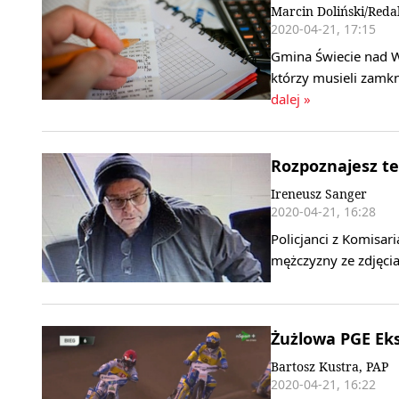
Marcin Doliński/Reda
2020-04-21, 17:15
Gmina Świecie nad W
którzy musieli zamk
dalej »
Rozpoznajesz te
Ireneusz Sanger
2020-04-21, 16:28
Policjanci z Komisar
mężczyzny ze zdjęcia
Żużlowa PGE Eks
Bartosz Kustra, PAP
2020-04-21, 16:22