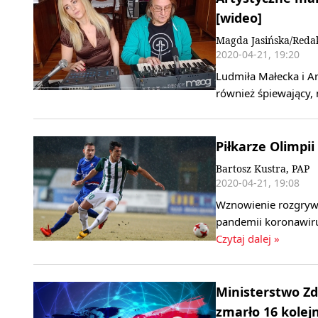
[wideo]
Magda Jasińska/Reda
2020-04-21, 19:20
Ludmiła Małecka i Ar
również śpiewający,
Piłkarze Olimpii
Bartosz Kustra, PAP
2020-04-21, 19:08
Wznowienie rozgrywek
pandemii koronawiru
Czytaj dalej »
Ministerstwo Z
zmarło 16 kolej