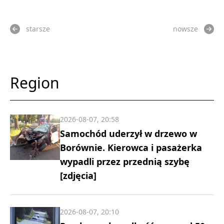
starsze
nowsze
Region
2026-08-07, 20:58
Samochód uderzył w drzewo w
Borównie. Kierowca i pasażerka
wypadli przez przednią szybę
[zdjęcia]
2026-08-07, 20:10