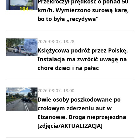
Przekroczył prędkość o ponad 50
km/h. Wymierzono surową karę,
bo to była „recydywa”
2026-08-07, 18:28
Księżycowa podróż przez Polskę.
Instalacja ma zwrócić uwagę na
chore dzieci i na pałac
2026-08-07, 18:00
Dwie osoby poszkodowane po
czołowym zderzeniu aut w
Elzanowie. Droga nieprzejezdna
[zdjęcia/AKTUALIZACJA]