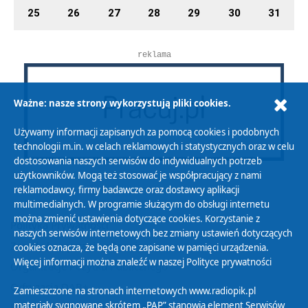
25
26
27
28
29
30
31
reklama
Ważne: nasze strony wykorzystują pliki cookies.
Używamy informacji zapisanych za pomocą cookies i podobnych
technologii m.in. w celach reklamowych i statystycznych oraz w celu
dostosowania naszych serwisów do indywidualnych potrzeb
użytkowników. Mogą też stosować je współpracujący z nami
reklamodawcy, firmy badawcze oraz dostawcy aplikacji
multimedialnych. W programie służącym do obsługi internetu
można zmienić ustawienia dotyczące cookies. Korzystanie z
Polityka Prywatności
naszych serwisów internetowych bez zmiany ustawień dotyczących
Zasady korzystania z Serwisu
cookies oznacza, że będą one zapisane w pamięci urządzenia.
Więcej informacji można znaleźć w naszej
Polityce prywatności
Organizacje Pożytku Publicznego
Cyfryzacja DAB+
Zamieszczone na stronach internetowych www.radiopik.pl
materiały sygnowane skrótem „PAP” stanowią element Serwisów
Polityka ochrony danych osobowych