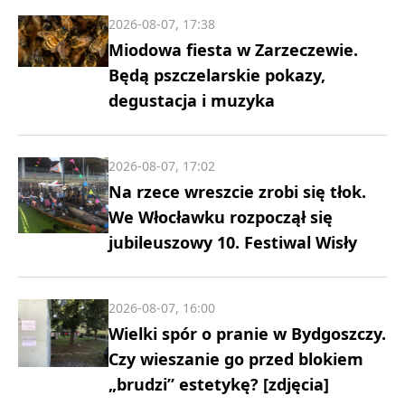
2026-08-07, 17:38
Miodowa fiesta w Zarzeczewie.
Będą pszczelarskie pokazy,
degustacja i muzyka
2026-08-07, 17:02
Na rzece wreszcie zrobi się tłok.
We Włocławku rozpoczął się
jubileuszowy 10. Festiwal Wisły
2026-08-07, 16:00
Wielki spór o pranie w Bydgoszczy.
Czy wieszanie go przed blokiem
„brudzi” estetykę? [zdjęcia]