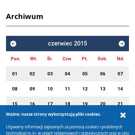
Archiwum
czerwiec 2015
Pon.
Wt.
Śr.
Czw.
Pt.
Sob.
Nd.
01
02
03
04
05
06
07
08
09
10
11
12
13
14
15
16
17
18
19
20
21
Ważne: nasze strony wykorzystują pliki cookies.
22
23
24
25
26
27
28
Używamy informacji zapisanych za pomocą cookies i podobnych
technologii m.in. w celach reklamowych i statystycznych oraz w celu
29
30
01
02
03
04
05