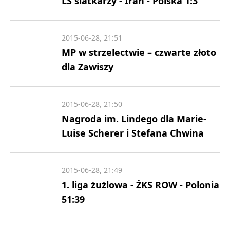
LŚ siatkarzy - Iran - Polska 1:3
2015-06-28, 21:51
MP w strzelectwie – czwarte złoto
dla Zawiszy
2015-06-28, 21:50
Nagroda im. Lindego dla Marie-
Luise Scherer i Stefana Chwina
2015-06-28, 21:49
1. liga żużlowa - ŻKS ROW - Polonia
51:39