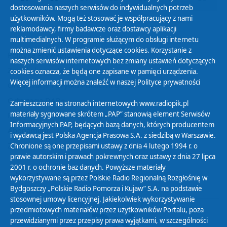
dostosowania naszych serwisów do indywidualnych potrzeb
użytkowników. Mogą też stosować je współpracujący z nami
reklamodawcy, firmy badawcze oraz dostawcy aplikacji
multimedialnych. W programie służącym do obsługi internetu
można zmienić ustawienia dotyczące cookies. Korzystanie z
Polityka Prywatności
naszych serwisów internetowych bez zmiany ustawień dotyczących
Zasady korzystania z Serwisu
cookies oznacza, że będą one zapisane w pamięci urządzenia.
Więcej informacji można znaleźć w naszej
Polityce prywatności
Organizacje Pożytku Publicznego
Cyfryzacja DAB+
Zamieszczone na stronach internetowych www.radiopik.pl
materiały sygnowane skrótem „PAP” stanowią element Serwisów
Polityka ochrony danych osobowych
Informacyjnych PAP, będących bazą danych, których producentem
Abonament
i wydawcą jest Polska Agencja Prasowa S.A. z siedzibą w Warszawie.
Zamówienia publiczne
Chronione są one przepisami ustawy z dnia 4 lutego 1994 r. o
prawie autorskim i prawach pokrewnych oraz ustawy z dnia 27 lipca
2001 r. o ochronie baz danych. Powyższe materiały
Biuletyn Informacji Publicznej
wykorzystywane są przez Polskie Radio Regionalną Rozgłośnię w
Bydgoszczy „Polskie Radio Pomorza i Kujaw” S.A. na podstawie
stosownej umowy licencyjnej. Jakiekolwiek wykorzystywanie
przedmiotowych materiałów przez użytkowników Portalu, poza
przewidzianymi przez przepisy prawa wyjątkami, w szczególności