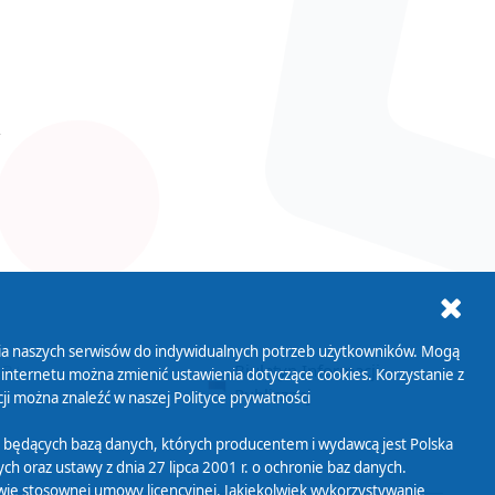
ania naszych serwisów do indywidualnych potrzeb użytkowników. Mogą
AB+
Biuletyn Informacji
 internetu można zmienić ustawienia dotyczące cookies. Korzystanie z
Publicznej
ji można znaleźć w naszej
Polityce prywatności
 będących bazą danych, których producentem i wydawcą jest Polska
h oraz ustawy z dnia 27 lipca 2001 r. o ochronie baz danych.
wie stosownej umowy licencyjnej. Jakiekolwiek wykorzystywanie