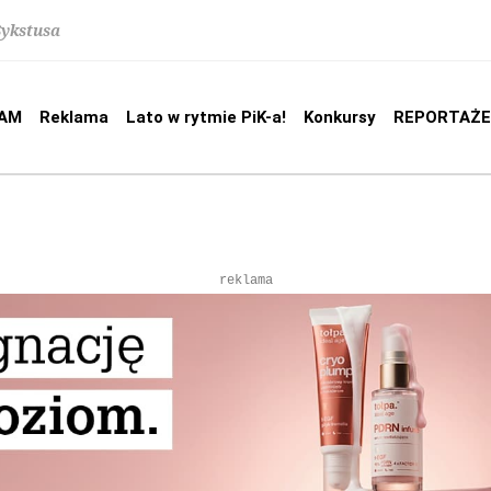
Sykstusa
AM
Reklama
Lato w rytmie PiK-a!
Konkursy
REPORTAŻE
reklama