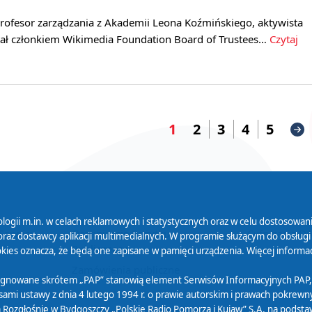
profesor zarządzania z Akademii Leona Koźmińskiego, aktywista
tał członkiem Wikimedia Foundation Board of Trustees…
Czytaj
1
2
3
4
5
logii m.in. w celach reklamowych i statystycznych oraz w celu dostosow
 Serwisu
Organizacje Pożytku
Cyfryzacja D
raz dostawcy aplikacji multimedialnych. W programie służącym do obsługi
Publicznego
ies oznacza, że będą one zapisane w pamięci urządzenia. Więcej informac
Zamówienia publiczne
sygnowane skrótem „PAP” stanowią element Serwisów Informacyjnych PAP,
ami ustawy z dnia 4 lutego 1994 r. o prawie autorskim i prawach pokrewnyc
 Rozgłośnię w Bydgoszczy „Polskie Radio Pomorza i Kujaw” S.A. na podsta