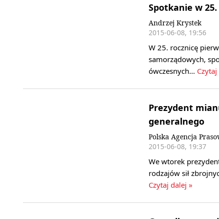
Spotkanie w 25
Andrzej Krystek
2015-06-08, 19:56
W 25. rocznicę pierw
samorządowych, spotk
ówczesnych…
Czytaj 
Prezydent mian
generalnego
Polska Agencja Pras
2015-06-08, 19:37
We wtorek prezyden
rodzajów sił zbrojn
Czytaj dalej »