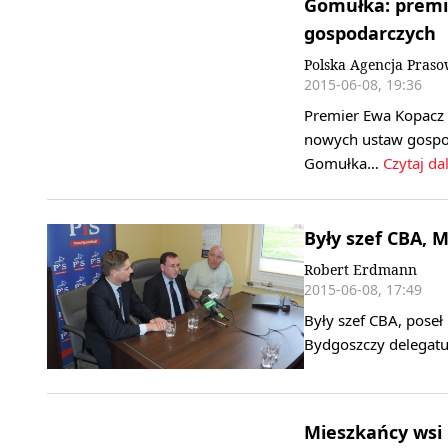
Gomułka: premi
gospodarczych
Polska Agencja Pras
2015-06-08, 19:36
Premier Ewa Kopacz 
nowych ustaw gospod
Gomułka…
Czytaj dal
Były szef CBA, 
Robert Erdmann
2015-06-08, 17:49
Były szef CBA, pose
Bydgoszczy delegatu
Mieszkańcy wsi