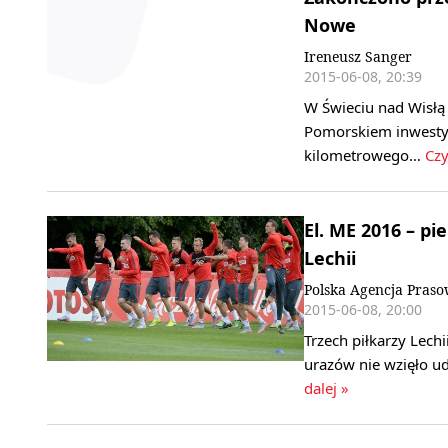
Nowe
Ireneusz Sanger
2015-06-08, 20:39
W Świeciu nad Wisłą
Pomorskiem inwestyc
kilometrowego…
Czy
El. ME 2016 – p
Lechii
Polska Agencja Pras
2015-06-08, 20:00
Trzech piłkarzy Lechi
urazów nie wzięło u
dalej »