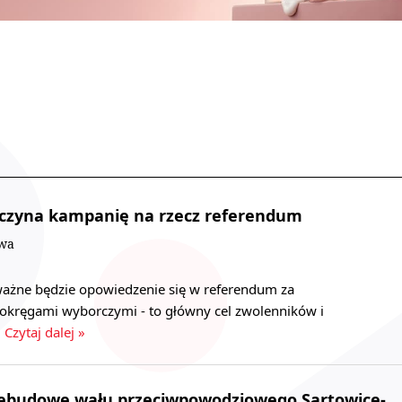
czyna kampanię na rzecz referendum
owa
ażne będzie opowiedzenie się w referendum za
kręgami wyborczymi - to główny cel zwolenników i
…
Czytaj dalej »
ebudowę wału przeciwpowodziowego Sartowice-