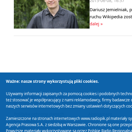
2015-06-08, 16:57
Dariusz Jemielniak, 
ruchu Wikipedia zos
dalej »
Ważne: nasze strony wykorzystują pliki cookies.
Używamy informacji zapisanych za pomocą cookies i podobnych techno
Polityka Prywatności
Zasady korzystania z
też stosować je współpracujący z nami reklamodawcy, firmy badawcze o
naszych serwisów internetowych bez zmiany ustawień dotyczących cook
Polityka ochrony danych
Abonament
Zamieszczone na stronach internetowych www.radiopik.pl materiały 
osobowych
Agencja Prasowa S.A. z siedzibą w Warszawie. Chronione są one przepis
Powyższe materiały wykorzystywane są przez Polskie Radio Regionalną