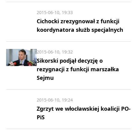
2015-06-10, 19:33
Cichocki zrezygnował z funkcji
koordynatora służb specjalnych
2015-06-10, 19:32
Sikorski podjął decyzję o
rezygnacji z funkcji marszałka
Sejmu
2015-06-10, 19:24
Zgrzyt we włocławskiej koalicji PO-
PiS