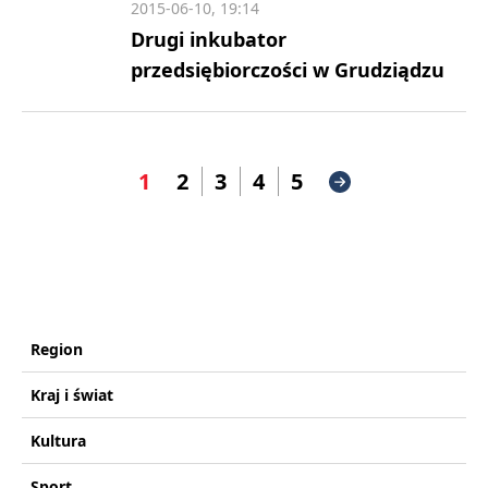
2015-06-10, 19:14
Drugi inkubator
przedsiębiorczości w Grudziądzu
1
2
3
4
5
Region
Kraj i świat
Kultura
Sport