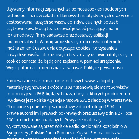
22
23
24
25
26
27
28
Używamy informacji zapisanych za pomocą cookies i podobnych
technologii m.in. w celach reklamowych i statystycznych oraz w celu
29
30
01
02
03
04
05
dostosowania naszych serwisów do indywidualnych potrzeb
użytkowników. Mogą też stosować je współpracujący z nami
reklamodawcy, firmy badawcze oraz dostawcy aplikacji
multimedialnych. W programie służącym do obsługi internetu
można zmienić ustawienia dotyczące cookies. Korzystanie z
Polityka Prywatności
naszych serwisów internetowych bez zmiany ustawień dotyczących
Zasady korzystania z Serwisu
cookies oznacza, że będą one zapisane w pamięci urządzenia.
Więcej informacji można znaleźć w naszej
Polityce prywatności
Organizacje Pożytku Publicznego
Cyfryzacja DAB+
Zamieszczone na stronach internetowych www.radiopik.pl
materiały sygnowane skrótem „PAP” stanowią element Serwisów
Polityka ochrony danych osobowych
Informacyjnych PAP, będących bazą danych, których producentem
Abonament
i wydawcą jest Polska Agencja Prasowa S.A. z siedzibą w Warszawie.
Zamówienia publiczne
Chronione są one przepisami ustawy z dnia 4 lutego 1994 r. o
prawie autorskim i prawach pokrewnych oraz ustawy z dnia 27 lipca
2001 r. o ochronie baz danych. Powyższe materiały
Biuletyn Informacji Publicznej
wykorzystywane są przez Polskie Radio Regionalną Rozgłośnię w
Bydgoszczy „Polskie Radio Pomorza i Kujaw” S.A. na podstawie