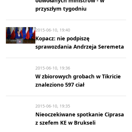
odwołanych ministrów - w
przyszłym tygodniu
2015-06-10, 19:40
Kopacz: nie podpiszę
sprawozdania Andrzeja Seremeta
2015-06-10, 19:36
W zbiorowych grobach w Tikricie
znaleziono 597 ciał
2015-06-10, 19:35
Nieoczekiwane spotkanie Ciprasa
z szefem KE w Brukseli