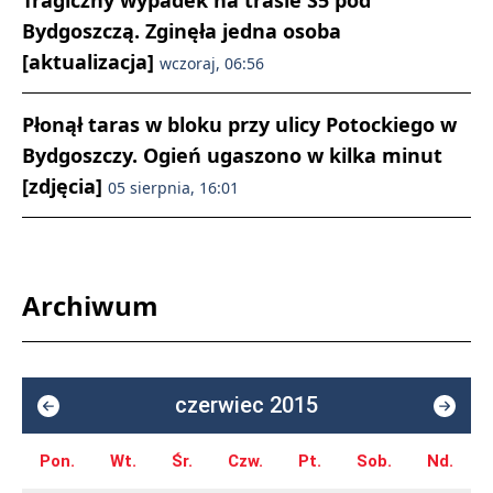
Tragiczny wypadek na trasie S5 pod
Bydgoszczą. Zginęła jedna osoba
[aktualizacja]
wczoraj, 06:56
Płonął taras w bloku przy ulicy Potockiego w
Bydgoszczy. Ogień ugaszono w kilka minut
[zdjęcia]
05 sierpnia, 16:01
Archiwum
czerwiec 2015
Pon.
Wt.
Śr.
Czw.
Pt.
Sob.
Nd.