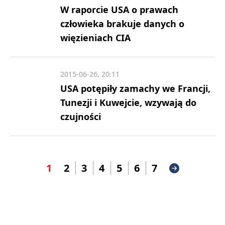
W raporcie USA o prawach
człowieka brakuje danych o
więzieniach CIA
2015-06-26, 20:11
USA potępiły zamachy we Francji,
Tunezji i Kuwejcie, wzywają do
czujności
1
2
3
4
5
6
7