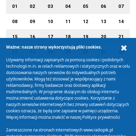
01
02
03
04
05
06
07
08
09
10
11
12
13
14
15
16
17
18
19
20
21
Ważne: nasze strony wykorzystują pliki cookies.
22
23
24
25
26
27
28
Używamy informacji zapisanych za pomocą cookies i podobnych
technologii m.in. w celach reklamowych i statystycznych oraz w celu
29
30
01
02
03
04
05
dostosowania naszych serwisów do indywidualnych potrzeb
użytkowników. Mogą też stosować je współpracujący z nami
reklamodawcy, firmy badawcze oraz dostawcy aplikacji
multimedialnych. W programie służącym do obsługi internetu
można zmienić ustawienia dotyczące cookies. Korzystanie z
Polityka Prywatności
naszych serwisów internetowych bez zmiany ustawień dotyczących
Zasady korzystania z Serwisu
cookies oznacza, że będą one zapisane w pamięci urządzenia.
Więcej informacji można znaleźć w naszej
Polityce prywatności
Organizacje Pożytku Publicznego
Cyfryzacja DAB+
Zamieszczone na stronach internetowych www.radiopik.pl