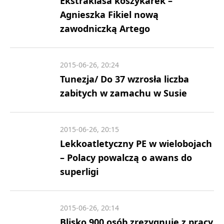
Ekstraklasa koszykarek –
Agnieszka Fikiel nową
zawodniczką Artego
2015-06-26, 20:24
Tunezja/ Do 37 wzrosła liczba
zabitych w zamachu w Susie
2015-06-26, 20:15
Lekkoatletyczny PE w wielobojach
– Polacy powalczą o awans do
superligi
2015-06-26, 20:14
Blisko 900 osób zrezygnuje z pracy