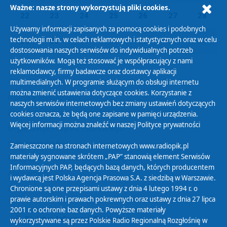
Ważne: nasze strony wykorzystują pliki cookies.
22
23
24
25
26
27
28
Używamy informacji zapisanych za pomocą cookies i podobnych
technologii m.in. w celach reklamowych i statystycznych oraz w celu
29
30
01
02
03
04
05
dostosowania naszych serwisów do indywidualnych potrzeb
użytkowników. Mogą też stosować je współpracujący z nami
reklamodawcy, firmy badawcze oraz dostawcy aplikacji
multimedialnych. W programie służącym do obsługi internetu
można zmienić ustawienia dotyczące cookies. Korzystanie z
Polityka Prywatności
naszych serwisów internetowych bez zmiany ustawień dotyczących
Zasady korzystania z Serwisu
cookies oznacza, że będą one zapisane w pamięci urządzenia.
Więcej informacji można znaleźć w naszej
Polityce prywatności
Organizacje Pożytku Publicznego
Cyfryzacja DAB+
Zamieszczone na stronach internetowych www.radiopik.pl
materiały sygnowane skrótem „PAP” stanowią element Serwisów
Polityka ochrony danych osobowych
Informacyjnych PAP, będących bazą danych, których producentem
Abonament
i wydawcą jest Polska Agencja Prasowa S.A. z siedzibą w Warszawie.
Zamówienia publiczne
Chronione są one przepisami ustawy z dnia 4 lutego 1994 r. o
prawie autorskim i prawach pokrewnych oraz ustawy z dnia 27 lipca
2001 r. o ochronie baz danych. Powyższe materiały
Biuletyn Informacji Publicznej
wykorzystywane są przez Polskie Radio Regionalną Rozgłośnię w