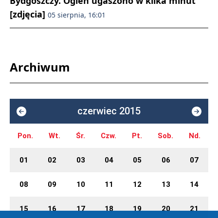
Bydgoszczy. Ogień ugaszono w kilka minut
[zdjęcia]
05 sierpnia, 16:01
Archiwum
czerwiec 2015
Pon.
Wt.
Śr.
Czw.
Pt.
Sob.
Nd.
01
02
03
04
05
06
07
08
09
10
11
12
13
14
15
16
17
18
19
20
21