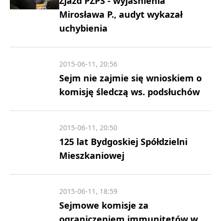
Zjazd PZPS - wyjaśnienia
Mirosława P., audyt wykazał
uchybienia
2015-06-11, 20:56
Sejm nie zajmie się wnioskiem o
komisję śledczą ws. podsłuchów
2015-06-11, 20:50
125 lat Bydgoskiej Spółdzielni
Mieszkaniowej
2015-06-11, 18:59
Sejmowe komisje za
ograniczeniem immunitetów w