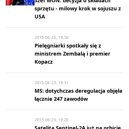
Szef MON: decyzja o składach
sprzętu - milowy krok w sojuszu z
USA
2015-06-23, 19:50
Pielęgniarki spotkały się z
ministrem Zembalą i premier
Kopacz
2015-06-23, 19:31
MS: dotychczas deregulacja objęła
łącznie 247 zawodów
2015-06-23, 19:20
Satelita Sentinel-2A już na orbicie