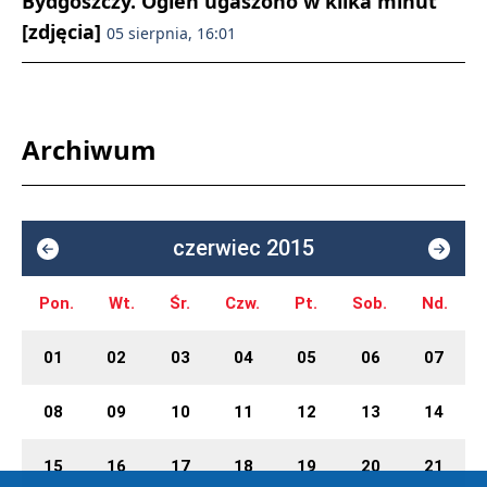
Bydgoszczy. Ogień ugaszono w kilka minut
[zdjęcia]
05 sierpnia, 16:01
Archiwum
czerwiec 2015
Pon.
Wt.
Śr.
Czw.
Pt.
Sob.
Nd.
01
02
03
04
05
06
07
08
09
10
11
12
13
14
15
16
17
18
19
20
21