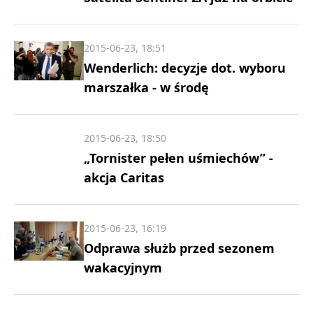
2015-06-23, 18:51
Wenderlich: decyzje dot. wyboru
marszałka - w środę
2015-06-23, 18:50
„Tornister pełen uśmiechów” -
akcja Caritas
2015-06-23, 16:19
Odprawa służb przed sezonem
wakacyjnym