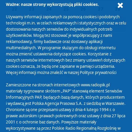
Ważne: nasze strony wykorzystują pliki cookies.
22
23
24
25
26
27
28
Używamy informacji zapisanych za pomocą cookies i podobnych
technologii m.in. w celach reklamowych i statystycznych oraz w celu
29
30
01
02
03
04
05
dostosowania naszych serwisów do indywidualnych potrzeb
użytkowników. Mogą też stosować je współpracujący z nami
reklamodawcy, firmy badawcze oraz dostawcy aplikacji
multimedialnych. W programie służącym do obsługi internetu
można zmienić ustawienia dotyczące cookies. Korzystanie z
Polityka Prywatności
naszych serwisów internetowych bez zmiany ustawień dotyczących
Zasady korzystania z Serwisu
cookies oznacza, że będą one zapisane w pamięci urządzenia.
Więcej informacji można znaleźć w naszej
Polityce prywatności
Organizacje Pożytku Publicznego
Cyfryzacja DAB+
Zamieszczone na stronach internetowych www.radiopik.pl
materiały sygnowane skrótem „PAP” stanowią element Serwisów
Polityka ochrony danych osobowych
Informacyjnych PAP, będących bazą danych, których producentem
Abonament
i wydawcą jest Polska Agencja Prasowa S.A. z siedzibą w Warszawie.
Zamówienia publiczne
Chronione są one przepisami ustawy z dnia 4 lutego 1994 r. o
prawie autorskim i prawach pokrewnych oraz ustawy z dnia 27 lipca
2001 r. o ochronie baz danych. Powyższe materiały
Biuletyn Informacji Publicznej
wykorzystywane są przez Polskie Radio Regionalną Rozgłośnię w