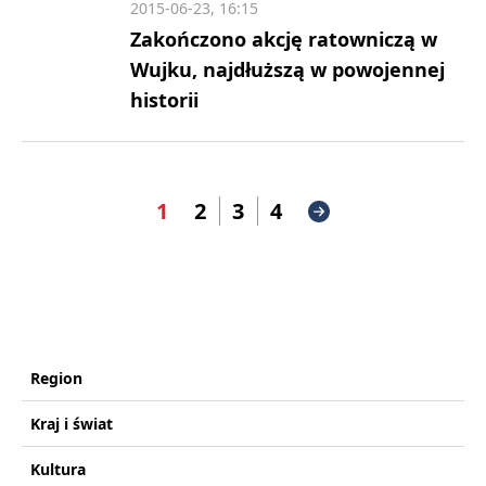
2015-06-23, 16:15
Zakończono akcję ratowniczą w
Wujku, najdłuższą w powojennej
historii
1
2
3
4
Region
Kraj i świat
Kultura