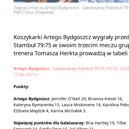
Zdjęcie z meczu Artego Bydgoszcz - Galatasaray Stambuł (79:
PAP/Tytus Żmijewski
Koszykarki Artego Bydgoszcz wygrały przed
Stambuł 79:75 w swoim trzecim meczu gru
trenera Tomasza Herkta prowadzą w tabeli
Artego Bydgoszcz
- Galatasaray Stambuł 79:75 (16:16, 23:2
17:26, 23:11)
Punkty:
Artego Bydgoszcz:
Jennifer O`Neil 20, Brianna Kiesel 16,
Kateryna Rymarenko 15, Laura Miskiniene 14, Karolina Pobo
Elżbieta Międzik 4, Karina Michałek 3.
Najwięcej punktów dla Galatasaray:
Bria Hartley 19, Tilbe
Senyurek 14, Serife Onar 11, Isil Alben 11.