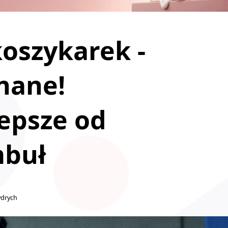
oszykarek -
nane!
epsze od
mbuł
ydrych