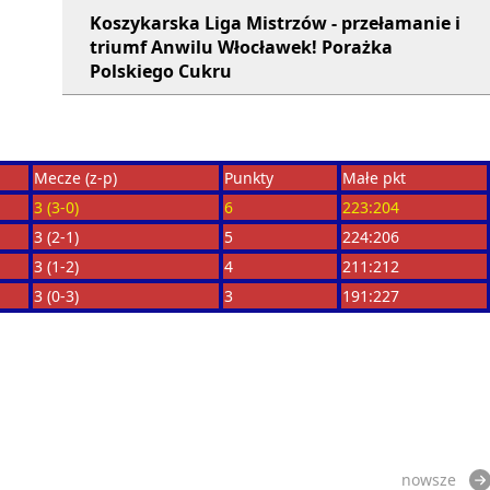
Koszykarska Liga Mistrzów - przełamanie i
triumf Anwilu Włocławek! Porażka
Polskiego Cukru
Mecze (z-p)
Punkty
Małe pkt
3 (3-0)
6
223:204
3 (2-1)
5
224:206
3 (1-2)
4
211:212
3 (0-3)
3
191:227
nowsze