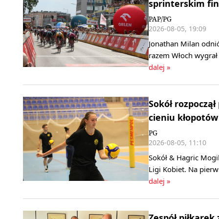
sprinterskim fin
PAP/PG
2026-08-05, 19:09
Jonathan Milan odni
razem Włoch wygrał 
dalej »
Sokół rozpoczął
cieniu kłopotów
PG
2026-08-05, 11:10
Sokół & Hagric Mogi
Ligi Kobiet. Na pier
dalej »
Zespół piłkarek