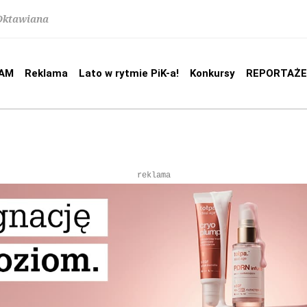
 Oktawiana
AM
Reklama
Lato w rytmie PiK-a!
Konkursy
REPORTAŻE
reklama