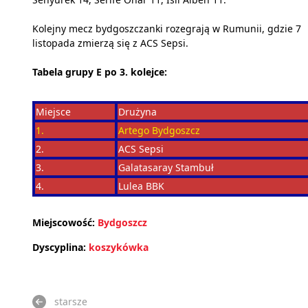
Kolejny mecz bydgoszczanki rozegrają w Rumunii, gdzie 7
listopada zmierzą się z ACS Sepsi.
Tabela grupy E po 3. kolejce:
Miejsce
Drużyna
1.
Artego Bydgoszcz
2.
ACS Sepsi
3.
Galatasaray Stambuł
4.
Lulea BBK
Miejscowość:
Bydgoszcz
Dyscyplina:
koszykówka
starsze