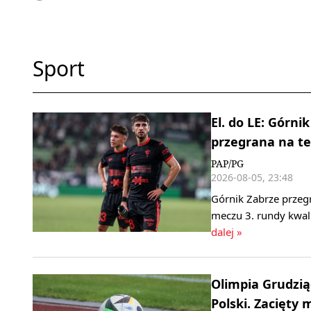
Sport
El. do LE: Górn
przegrana na te
PAP/PG
2026-08-05, 23:48
Górnik Zabrze przeg
meczu 3. rundy kwali
dalej »
Olimpia Grudzi
Polski. Zacięty