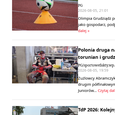
PG
2026-08-05, 21:01
Olimpia Grudziądz p
jako gospodarz, podj
dalej »
Polonia druga n
torunian i grud
PG/sportowefakty.wp.
2026-08-05, 19:59
Żużlowcy Abramczyk 
drugim półfinałowym
Juniorów…
Czytaj dal
TdP 2026: Kolej