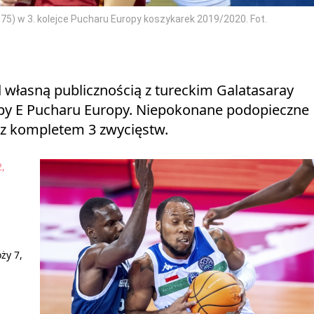
75) w 3. kolejce Pucharu Europy koszykarek 2019/2020. Fot.
 własną publicznością z tureckim Galatasaray
py E Pucharu Europy. Niepokonane podopieczne
 z kompletem 3 zwycięstw.
2,
ży 7,