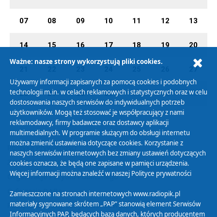
07
08
09
10
11
12
13
14
15
16
17
18
19
20
Ważne: nasze strony wykorzystują pliki cookies.
21
22
23
24
25
26
27
Używamy informacji zapisanych za pomocą cookies i podobnych
technologii m.in. w celach reklamowych i statystycznych oraz w celu
28
29
30
31
01
02
03
dostosowania naszych serwisów do indywidualnych potrzeb
użytkowników. Mogą też stosować je współpracujący z nami
reklamodawcy, firmy badawcze oraz dostawcy aplikacji
multimedialnych. W programie służącym do obsługi internetu
można zmienić ustawienia dotyczące cookies. Korzystanie z
Polityka Prywatności
naszych serwisów internetowych bez zmiany ustawień dotyczących
Zasady korzystania z Serwisu
cookies oznacza, że będą one zapisane w pamięci urządzenia.
Więcej informacji można znaleźć w naszej
Polityce prywatności
Organizacje Pożytku Publicznego
Cyfryzacja DAB+
Zamieszczone na stronach internetowych www.radiopik.pl
materiały sygnowane skrótem „PAP” stanowią element Serwisów
Polityka ochrony danych osobowych
Informacyjnych PAP, będących bazą danych, których producentem