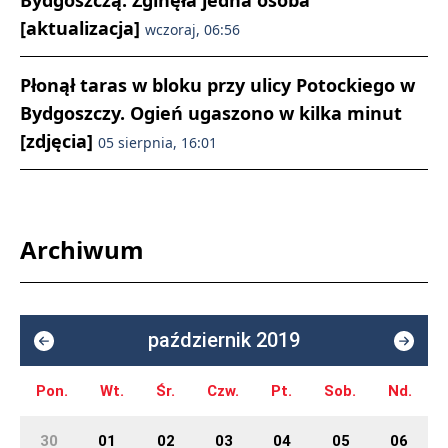
Bydgoszczą. Zginęła jedna osoba
[aktualizacja]
wczoraj, 06:56
Płonął taras w bloku przy ulicy Potockiego w
Bydgoszczy. Ogień ugaszono w kilka minut
[zdjęcia]
05 sierpnia, 16:01
Archiwum
październik 2019
Pon.
Wt.
Śr.
Czw.
Pt.
Sob.
Nd.
30
01
02
03
04
05
06