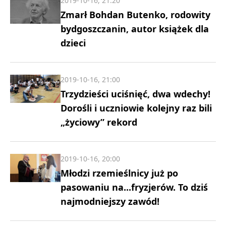
2019-10-16, 21:20
Zmarł Bohdan Butenko, rodowity
bydgoszczanin, autor książek dla
dzieci
2019-10-16, 21:00
Trzydzieści uciśnięć, dwa wdechy!
Dorośli i uczniowie kolejny raz bili
„życiowy” rekord
2019-10-16, 20:00
Młodzi rzemieślnicy już po
pasowaniu na...fryzjerów. To dziś
najmodniejszy zawód!