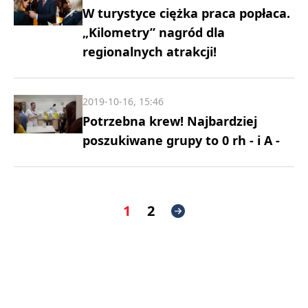
W turystyce ciężka praca popłaca.
„Kilometry” nagród dla
regionalnych atrakcji!
2019-10-16, 15:46
Potrzebna krew! Najbardziej
poszukiwane grupy to 0 rh - i A -
1
2