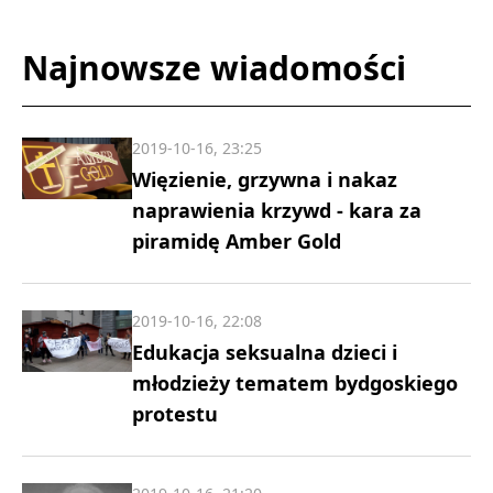
Najnowsze wiadomości
2019-10-16, 23:25
Więzienie, grzywna i nakaz
naprawienia krzywd - kara za
piramidę Amber Gold
2019-10-16, 22:08
Edukacja seksualna dzieci i
młodzieży tematem bydgoskiego
protestu