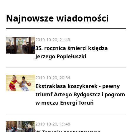
Najnowsze wiadomości
2019-10-20, 21:49
35. rocznica śmierci księdza
Jerzego Popiełuszki
2019-10-20, 20:34
Ekstraklasa koszykarek - pewny
triumf Artego Bydgoszcz i pogrom
w meczu Energi Toruń
2019-10-20, 19:48