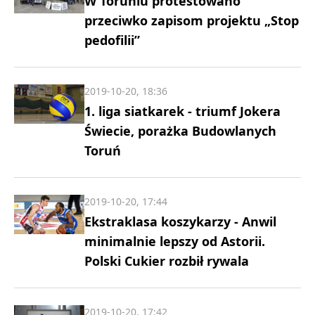
W Toruniu protestowano
przeciwko zapisom projektu „Stop
pedofilii”
2019-10-20, 18:36
1. liga siatkarek - triumf Jokera
Świecie, porażka Budowlanych
Toruń
2019-10-20, 17:44
Ekstraklasa koszykarzy - Anwil
minimalnie lepszy od Astorii.
Polski Cukier rozbił rywala
2019-10-20, 17:42