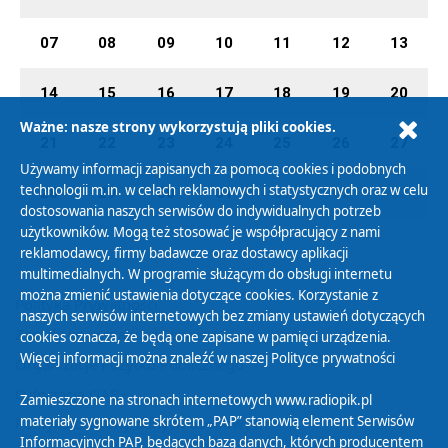
07
08
09
10
11
12
13
14
15
16
17
18
19
20
Ważne: nasze strony wykorzystują pliki cookies.
21
22
23
24
25
26
27
Używamy informacji zapisanych za pomocą cookies i podobnych
technologii m.in. w celach reklamowych i statystycznych oraz w celu
28
29
30
31
01
02
03
dostosowania naszych serwisów do indywidualnych potrzeb
użytkowników. Mogą też stosować je współpracujący z nami
reklamodawcy, firmy badawcze oraz dostawcy aplikacji
multimedialnych. W programie służącym do obsługi internetu
można zmienić ustawienia dotyczące cookies. Korzystanie z
Polityka Prywatności
naszych serwisów internetowych bez zmiany ustawień dotyczących
Zasady korzystania z Serwisu
cookies oznacza, że będą one zapisane w pamięci urządzenia.
Więcej informacji można znaleźć w naszej
Polityce prywatności
Organizacje Pożytku Publicznego
Cyfryzacja DAB+
Zamieszczone na stronach internetowych www.radiopik.pl
materiały sygnowane skrótem „PAP” stanowią element Serwisów
Polityka ochrony danych osobowych
Informacyjnych PAP, będących bazą danych, których producentem