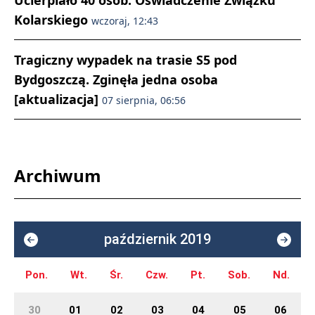
Ucierpiało 40 osób. Oświadczenie Związku
Kolarskiego
wczoraj, 12:43
Tragiczny wypadek na trasie S5 pod
Bydgoszczą. Zginęła jedna osoba
[aktualizacja]
07 sierpnia, 06:56
Archiwum
październik 2019
Pon.
Wt.
Śr.
Czw.
Pt.
Sob.
Nd.
30
01
02
03
04
05
06