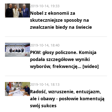
2019-10-14, 19:33
Nobel z ekonomii za
skuteczniejsze sposoby na
zwalczanie biedy na świecie
2019-10-14, 18:40
PKW: głosy policzone. Komisja
podała szczegółowe wyniki
wyborów, frekwencję... [wideo]
2019-10-14, 18:13
Radość, wzruszenie, entuzjazm,
ale i obawy - posłowie komentują
swój sukces