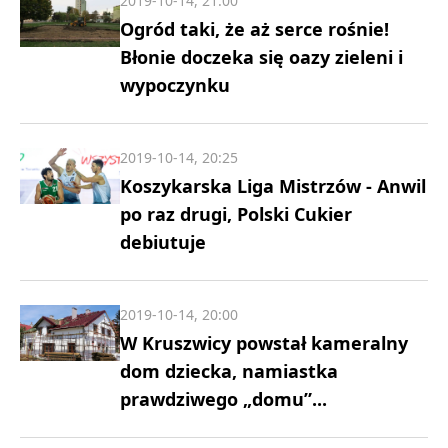
2019-10-14, 21:00
Ogród taki, że aż serce rośnie!
Błonie doczeka się oazy zieleni i
wypoczynku
2019-10-14, 20:25
Koszykarska Liga Mistrzów - Anwil
po raz drugi, Polski Cukier
debiutuje
2019-10-14, 20:00
W Kruszwicy powstał kameralny
dom dziecka, namiastka
prawdziwego „domu”...