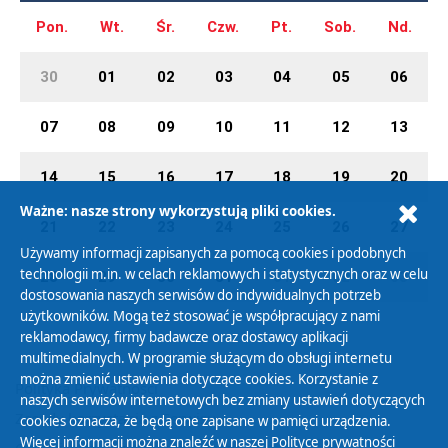
Pon.
Wt.
Śr.
Czw.
Pt.
Sob.
Nd.
30
01
02
03
04
05
06
07
08
09
10
11
12
13
14
15
16
17
18
19
20
Ważne: nasze strony wykorzystują pliki cookies.
21
22
23
24
25
26
27
Używamy informacji zapisanych za pomocą cookies i podobnych
technologii m.in. w celach reklamowych i statystycznych oraz w celu
28
29
30
31
01
02
03
dostosowania naszych serwisów do indywidualnych potrzeb
użytkowników. Mogą też stosować je współpracujący z nami
reklamodawcy, firmy badawcze oraz dostawcy aplikacji
multimedialnych. W programie służącym do obsługi internetu
można zmienić ustawienia dotyczące cookies. Korzystanie z
Polityka Prywatności
naszych serwisów internetowych bez zmiany ustawień dotyczących
Zasady korzystania z Serwisu
cookies oznacza, że będą one zapisane w pamięci urządzenia.
Więcej informacji można znaleźć w naszej
Polityce prywatności