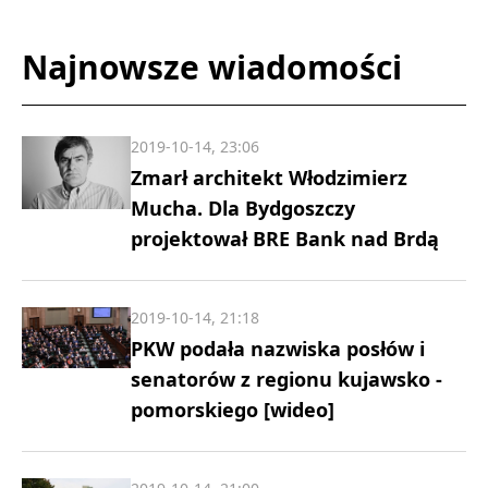
Najnowsze wiadomości
2019-10-14, 23:06
Zmarł architekt Włodzimierz
Mucha. Dla Bydgoszczy
projektował BRE Bank nad Brdą
2019-10-14, 21:18
PKW podała nazwiska posłów i
senatorów z regionu kujawsko -
pomorskiego [wideo]