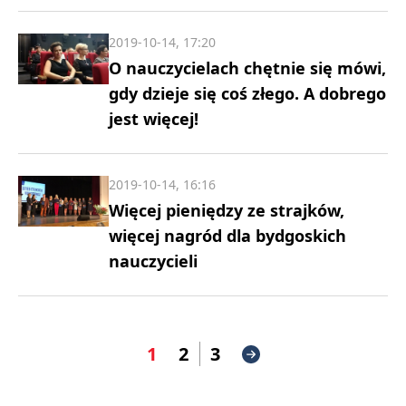
2019-10-14, 17:20
O nauczycielach chętnie się mówi,
gdy dzieje się coś złego. A dobrego
jest więcej!
2019-10-14, 16:16
Więcej pieniędzy ze strajków,
więcej nagród dla bydgoskich
nauczycieli
1
2
3