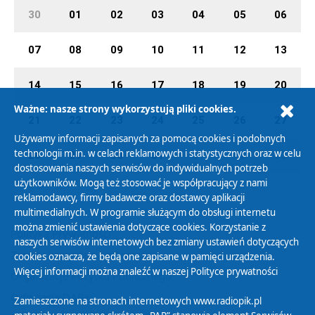
30
01
02
03
04
05
06
07
08
09
10
11
12
13
14
15
16
17
18
19
20
Ważne: nasze strony wykorzystują pliki cookies.
21
22
23
24
25
26
27
Używamy informacji zapisanych za pomocą cookies i podobnych
technologii m.in. w celach reklamowych i statystycznych oraz w celu
28
29
30
31
01
02
03
dostosowania naszych serwisów do indywidualnych potrzeb
użytkowników. Mogą też stosować je współpracujący z nami
reklamodawcy, firmy badawcze oraz dostawcy aplikacji
multimedialnych. W programie służącym do obsługi internetu
można zmienić ustawienia dotyczące cookies. Korzystanie z
Polityka Prywatności
naszych serwisów internetowych bez zmiany ustawień dotyczących
Zasady korzystania z Serwisu
cookies oznacza, że będą one zapisane w pamięci urządzenia.
Więcej informacji można znaleźć w naszej
Polityce prywatności
Organizacje Pożytku Publicznego
Cyfryzacja DAB+
Zamieszczone na stronach internetowych www.radiopik.pl