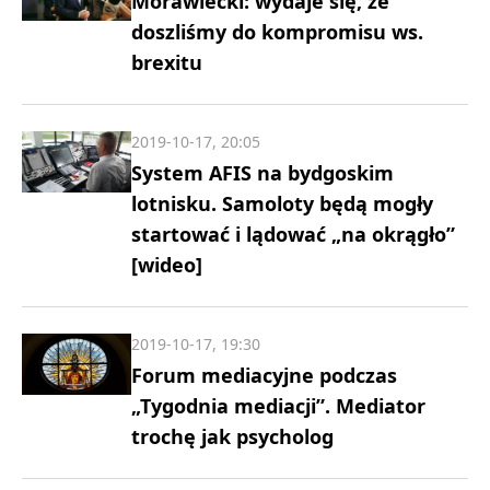
Morawiecki: wydaje się, że
doszliśmy do kompromisu ws.
brexitu
2019-10-17, 20:05
System AFIS na bydgoskim
lotnisku. Samoloty będą mogły
startować i lądować „na okrągło”
[wideo]
2019-10-17, 19:30
Forum mediacyjne podczas
„Tygodnia mediacji”. Mediator
trochę jak psycholog