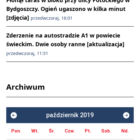
Płonął taras w bloku przy ulicy Potockiego w
Bydgoszczy. Ogień ugaszono w kilka minut
[zdjęcia]
przedwczoraj, 16:01
Zderzenie na autostradzie A1 w powiecie
świeckim. Dwie osoby ranne [aktualizacja]
przedwczoraj, 11:51
Archiwum
październik 2019
Pon.
Wt.
Śr.
Czw.
Pt.
Sob.
Nd.