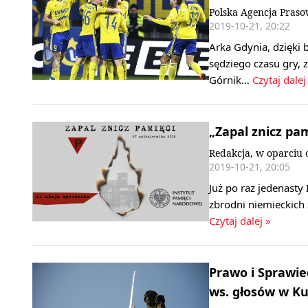
Polska Agencja Praso
2019-10-21, 20:22
Arka Gdynia, dzięki
sędziego czasu gry, 
Górnik…
Czytaj dalej
„Zapal znicz pam
Redakcja, w oparciu o
2019-10-21, 20:05
Już po raz jedenasty
zbrodni niemieckich
Czytaj dalej »
Prawo i Sprawie
ws. głosów w K