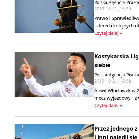
Polska Agencja Pras
2019-10-21, 19:29
Prawo i Sprawiedliw
czterech kolejnych 
Czytaj dalej »
Koszykarska Lig
siebie
Polska Agencja Pras
2019-10-21, 18:32
Anwil Włocławek w 2.
mecz wyjazdowy - z w
Czytaj dalej »
Przez jednego 
i inni najedli si