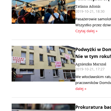
Tatiana Adonis
2019-10-21, 18:30
Pasażerowie samolotu
Wszystko przez dziw
Czytaj dalej »
Podwyżki w Dom
Nie w tym roku!
Agnieszka Marszał
2019-10-21, 17:27
We włocławskim ratu
pracowników Domów 
dalej »
Prokuratura bad