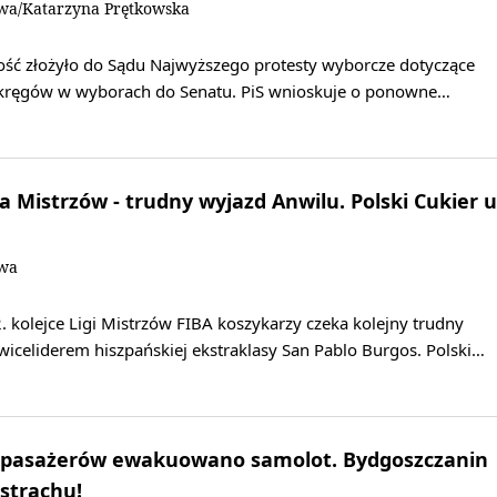
owa/Katarzyna Prętkowska
ość złożyło do Sądu Najwyższego protesty wyborcze dotyczące
okręgów w wyborach do Senatu. PiS wnioskuje o ponowne…
a Mistrzów - trudny wyjazd Anwilu. Polski Cukier u
owa
 kolejce Ligi Mistrzów FIBA koszykarzy czeka kolejny trudny
iceliderem hiszpańskiej ekstraklasy San Pablo Burgos. Polski…
z pasażerów ewakuowano samolot. Bydgoszczanin
ę strachu!