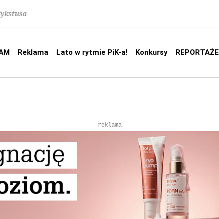
Sykstusa
AM
Reklama
Lato w rytmie PiK-a!
Konkursy
REPORTAŻE
reklama