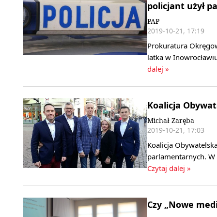
policjant użył p
PAP
2019-10-21, 17:19
Prokuratura Okręgow
latka w Inowrocławiu
dalej »
Koalicja Obywa
Michał Zaręba
2019-10-21, 17:03
Koalicja Obywatels
parlamentarnych. W
Czytaj dalej »
Czy „Nowe medi