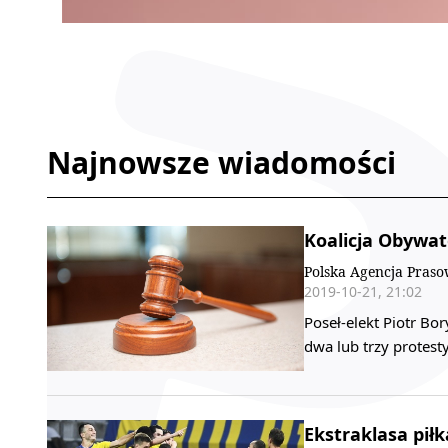
Najnowsze wiadomości
Koalicja Obywat
Polska Agencja Pras
2019-10-21, 21:02
Poseł-elekt Piotr Bo
dwa lub trzy protes
Ekstraklasa pił