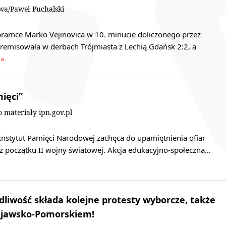
wa/Paweł Puchalski
 bramce Marko Vejinovica w 10. minucie doliczonego przez
zremisowała w derbach Trójmiasta z Lechią Gdańsk 2:2, a
 »
ięci”
 materiały ipn.gov.pl
 Instytut Pamięci Narodowej zachęca do upamiętnienia ofiar
 z początku II wojny światowej. Akcja edukacyjno-społeczna…
dliwość składa kolejne protesty wyborcze, także
ujawsko-Pomorskiem!